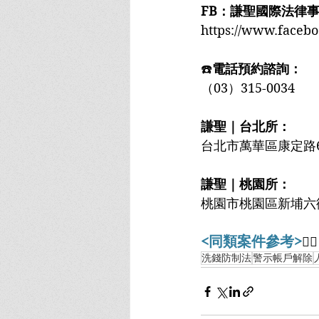
FB：謙聖國際法律
https://www.faceb
☎️
電話預約諮詢：
（03）315-0034
謙聖｜台北所：
台北市萬華區康定路6
謙聖｜桃園所：
桃園市桃園區新埔六街9
<同類案件參考>
👇🏻
洗錢防制法
警示帳戶解除