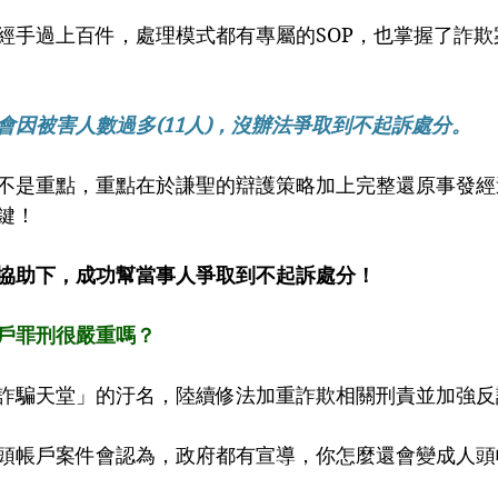
經手過上百件，處理模式都有專屬的SOP，也掌握了詐欺
會因被害人數過多(11人)，沒辦法爭取到不起訴處分。
不是重點，重點在於謙聖的辯護策略加上完整還原事發經
鍵！
協助下，成功幫當事人爭取到不起訴處分！
戶罪刑很嚴重嗎？
詐騙天堂」的汙名，陸續修法加重詐欺相關刑責並加強反
頭帳戶案件會認為，政府都有宣導，你怎麼還會變成人頭