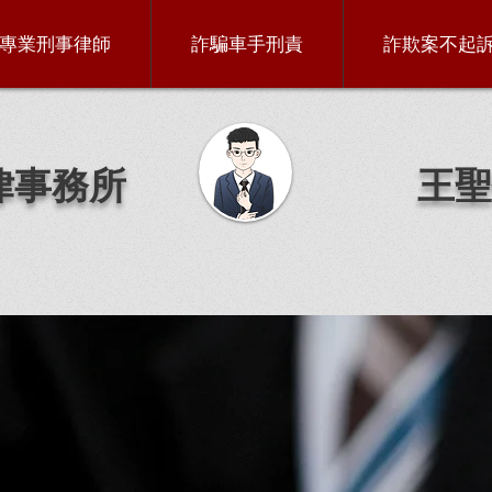
專業刑事律師
詐騙車手刑責
詐欺案不起
律事務所
王聖