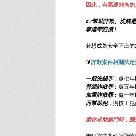
因此，有高達98%
👉幫助詐欺、洗錢
事連帶賠償
！
若想成為安全下庄的
🔰
詐欺案件相關法定
一般洗錢罪
：處七年
普通詐欺罪
：處五年
加重詐欺罪
：處一年
而幫助犯
，則按正犯
當你求助無門時，謙
觸犯詐欺案件請謹慎