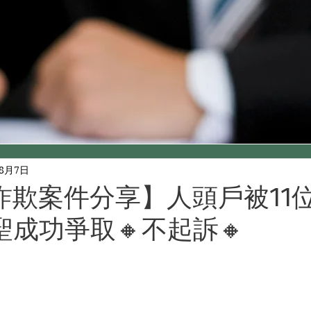
年8月7日
詐欺案件分享】人頭戶被11
成功爭取🔸不起訴🔸