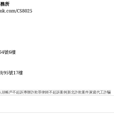
事務所
ook.com/CS8025
4號6樓
5號17樓️️
人頭帳戶不起訴
專辦詐欺罪律師
不起訴案例
新北詐欺案件
家庭代工詐騙