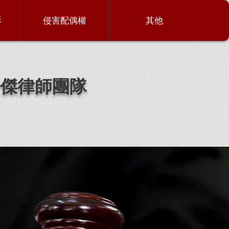
訴
侵害配偶權
其他
傑律師團隊