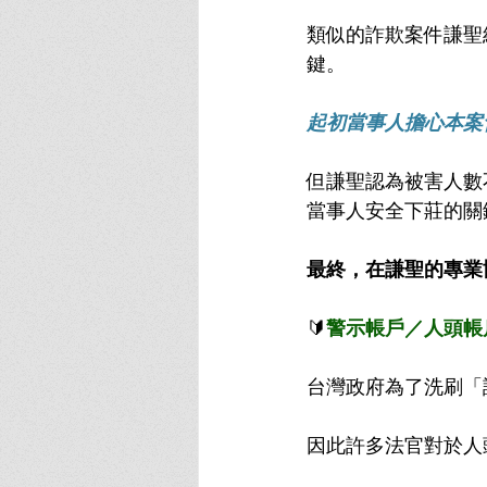
類似的詐欺案件謙聖
鍵。
起初當事人擔心本案
但謙聖認為被害人數
當事人安全下莊的關
最終，在謙聖的專業
🔰
警示帳戶／人頭帳
台灣政府為了洗刷「
因此許多法官對於人