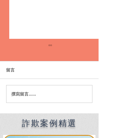
留言
撰寫留言......
Premier English
何時該找刑事律
Speaking Criminal
南：偵查到審判
Defense Lawyers for
關鍵時機全解析
Filipinos in Taiwan:
Chien Sheng
詐欺案例精選
International Law Firm