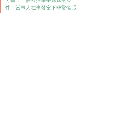
分書，一個被控肇事逃逸的案
件，當事人在事發當下非常慌張