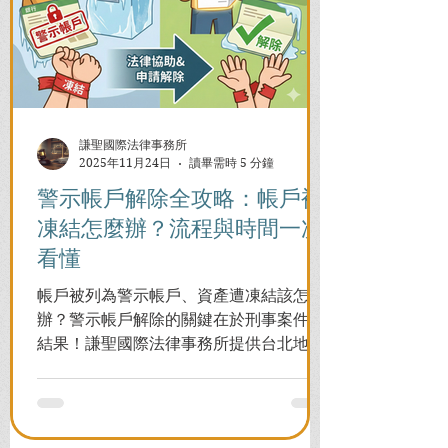
謙聖國際法律事務所
2025年11月24日
讀畢需時 5 分鐘
警示帳戶解除全攻略：帳戶被
凍結怎麼辦？流程與時間一次
看懂
帳戶被列為警示帳戶、資產遭凍結該怎麼
辦？警示帳戶解除的關鍵在於刑事案件的
結果！謙聖國際法律事務所提供台北地檢
署/法院實務解析，教你如何面對洗錢防制
法與詐欺指控，爭取不起訴或無罪，順利
解除警示與衍生管制帳戶，恢復正常生
活。