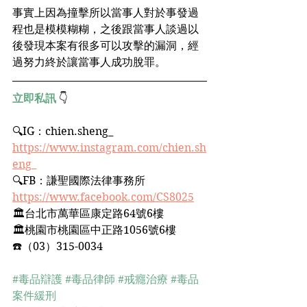
事實上因為撞擊所以當事人對於事發過
程也是模模糊糊，之後跟當事人談過以
後發現本案有很多可以攻擊的漏洞，經
過努力終於讓當事人成功脫罪。
立即私訊
 👇
🔍IG：chien.sheng_﻿ 
https://www.instagram.com/chien.sh
eng_
🔍FB：謙聖國際法律事務所﻿
https://www.facebook.com/CS8025
🏛台北市萬華區康定路64號6樓﻿
🏛桃園市桃園區中正路1056號6樓﻿
☎️（03）315-0034﻿
#毒品辯護
#毒品律師
#戒癮治療
#毒品
案件緩刑