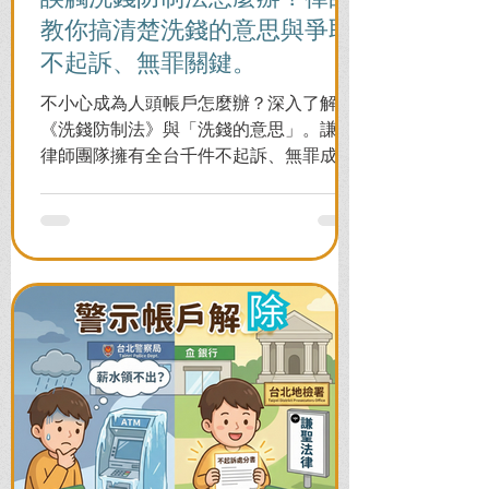
教你搞清楚洗錢的意思與爭取
不起訴、無罪關鍵。
不小心成為人頭帳戶怎麼辦？深入了解
《洗錢防制法》與「洗錢的意思」。謙聖
律師團隊擁有全台千件不起訴、無罪成功
案例，教您面對警局約談與檢察官偵訊，
全力爭取不留案底的機會！