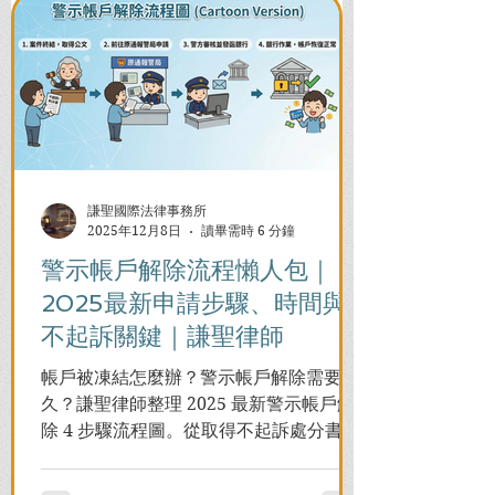
謙聖國際法律事務所
2025年12月8日
讀畢需時 6 分鐘
警示帳戶解除流程懶人包｜
2025最新申請步驟、時間與
不起訴關鍵｜謙聖律師
帳戶被凍結怎麼辦？警示帳戶解除需要多
久？謙聖律師整理 2025 最新警示帳戶解
除 4 步驟流程圖。從取得不起訴處分書到
前往警局申請，一次看懂如何解除凍結，
並解答衍生管制帳戶能否使用等常見問