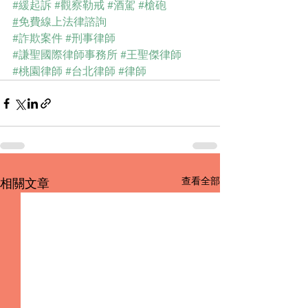
#緩起訴
#觀察勒戒
#酒駕
#槍砲
#
免費線上法律諮詢
#詐欺案件
#刑事律師
#謙聖國際律師事務所
#王聖傑律師
#桃園律師
#台北律師
#律師
查看全部
相關文章