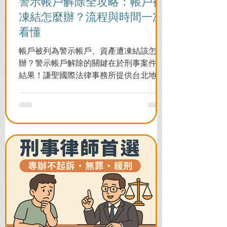
警示帳戶解除全攻略：帳戶被
凍結怎麼辦？流程與時間一次
看懂
帳戶被列為警示帳戶、資產遭凍結該怎麼
辦？警示帳戶解除的關鍵在於刑事案件的
結果！謙聖國際法律事務所提供台北地檢
署/法院實務解析，教你如何面對洗錢防制
法與詐欺指控，爭取不起訴或無罪，順利
解除警示與衍生管制帳戶，恢復正常生
活。