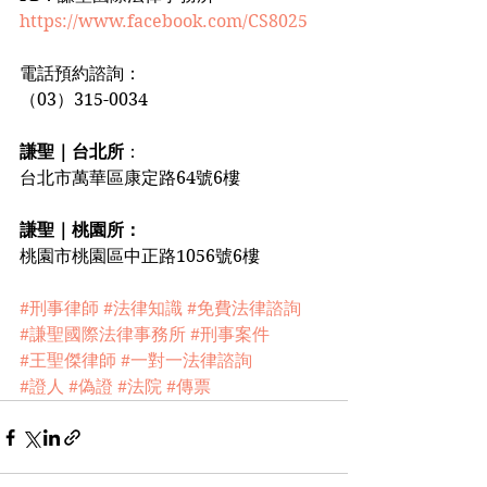
https://www.facebook.com/CS8025
電話預約諮詢：
（03）315-0034
謙聖｜台北所
：
台北市萬華區康定路64號6樓
謙聖｜桃園所：
桃園市桃園區中正路1056號6樓
#刑事律師
#法律知識
#免費法律諮詢
#謙聖國際法律事務所
#刑事案件
#王聖傑律師
#一對一法律諮詢
#證人
#偽證
#法院
#傳票