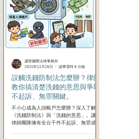
謙聖國際法律事務所
2025年11月26日
讀畢需時 6 分鐘
誤觸洗錢防制法怎麼辦？律師
教你搞清楚洗錢的意思與爭取
不起訴、無罪關鍵。
不小心成為人頭帳戶怎麼辦？深入了解
《洗錢防制法》與「洗錢的意思」。謙聖
律師團隊擁有全台千件不起訴、無罪成功
案例，教您面對警局約談與檢察官偵訊，
全力爭取不留案底的機會！