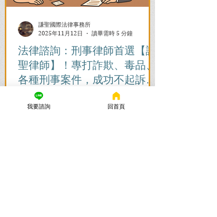
謙聖國際法律事務所
2025年11月12日
讀畢需時 5 分鐘
法律諮詢：刑事律師首選【謙
聖律師】！專打詐欺、毒品、
各種刑事案件，成功不起訴、
無罪、緩刑！
捲入刑事案件怎麼辦？立即尋求刑事律師
我要諮詢
回首頁
的免費法律諮詢，協助您在刑事訴訟初期
爭取不起訴、無罪、緩刑。