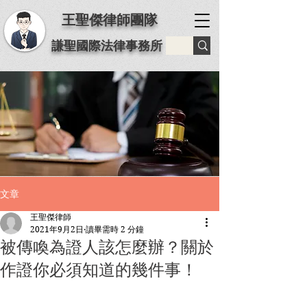
王聖傑律師團隊
謙聖國際法律事務所
文章
王聖傑律師
2021年9月2日
讀畢需時 2 分鐘
被傳喚為證人該怎麼辦？關於
作證你必須知道的幾件事！⁡