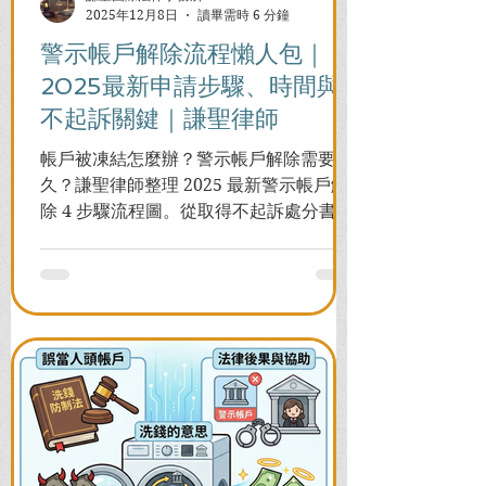
2025年12月8日
讀畢需時 6 分鐘
警示帳戶解除流程懶人包｜
2025最新申請步驟、時間與
不起訴關鍵｜謙聖律師
帳戶被凍結怎麼辦？警示帳戶解除需要多
久？謙聖律師整理 2025 最新警示帳戶解
除 4 步驟流程圖。從取得不起訴處分書到
前往警局申請，一次看懂如何解除凍結，
並解答衍生管制帳戶能否使用等常見問
題，助您快速恢復信用與生活。