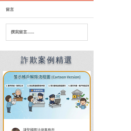
留言
撰寫留言......
Premier English
何時該找刑事律
Speaking Criminal
南：偵查到審判
Defense Lawyers for
關鍵時機全解析
Filipinos in Taiwan:
Chien Sheng
詐欺案例精選
International Law Firm
謙聖國際法律事務所