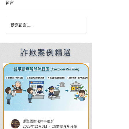
留言
撰寫留言......
何時該找刑事律師完整指
刑事律師費用全
南：偵查到審判階段，4大
何找到適合的律
關鍵時機全解析
收費陷阱與委任
詐欺案例精選
謙聖國際法律事務所
2025年12月8日
讀畢需時 6 分鐘