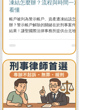
凍結怎麼辦？流程與時間一次
看懂
帳戶被列為警示帳戶、資產遭凍結該怎麼
辦？警示帳戶解除的關鍵在於刑事案件的
結果！謙聖國際法律事務所提供台北地檢
署/法院實務解析，教你如何面對洗錢防制
法與詐欺指控，爭取不起訴或無罪，順利
解除警示與衍生管制帳戶，恢復正常生
活。