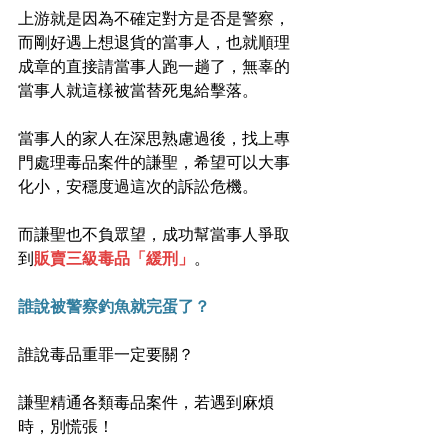
上游就是因為不確定對方是否是警察，
而剛好遇上想退貨的當事人，也就順理
成章的直接請當事人跑一趟了，無辜的
當事人就這樣被當替死鬼給擊落。
當事人的家人在深思熟慮過後，找上專
門處理毒品案件的謙聖，希望可以大事
化小，安穩度過這次的訴訟危機。
而謙聖也不負眾望，成功幫當事人爭取
到
販賣三級毒品「緩刑」
。
誰說被警察釣魚就完蛋了？
誰說毒品重罪一定要關？
謙聖精通各類毒品案件，若遇到麻煩
時，別慌張！﻿