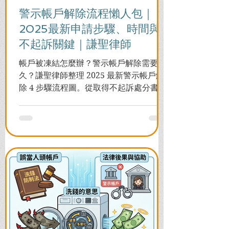
警示帳戶解除流程懶人包｜
2025最新申請步驟、時間與
不起訴關鍵｜謙聖律師
帳戶被凍結怎麼辦？警示帳戶解除需要多
久？謙聖律師整理 2025 最新警示帳戶解
除 4 步驟流程圖。從取得不起訴處分書到
前往警局申請，一次看懂如何解除凍結，
並解答衍生管制帳戶能否使用等常見問
題，助您快速恢復信用與生活。