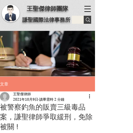
王聖傑律師團隊
謙聖國際法律事務所
文章
王聖傑律師
2021年10月9日
讀畢需時 2 分鐘
被警察釣魚的販賣三級毒品
案，謙聖律師爭取緩刑，免除
被關 !