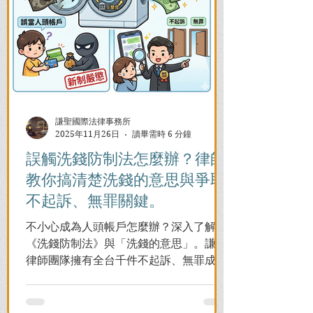
謙聖國際法律事務所
2025年11月26日
讀畢需時 6 分鐘
誤觸洗錢防制法怎麼辦？律師
教你搞清楚洗錢的意思與爭取
不起訴、無罪關鍵。
不小心成為人頭帳戶怎麼辦？深入了解
《洗錢防制法》與「洗錢的意思」。謙聖
律師團隊擁有全台千件不起訴、無罪成功
案例，教您面對警局約談與檢察官偵訊，
全力爭取不留案底的機會！