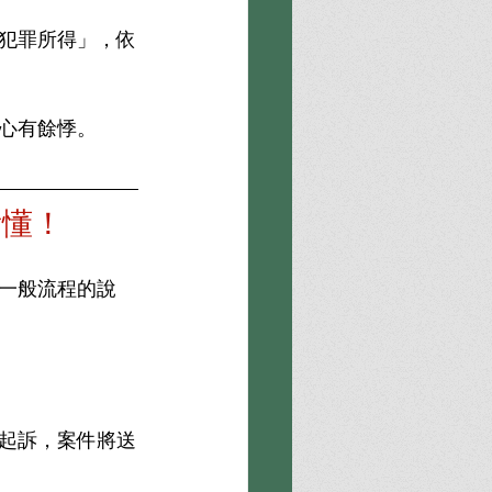
犯罪所得」，依
心有餘悸。
看懂！
一般流程的說
起訴，案件將送