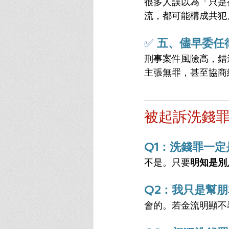
很多人誤以為「只是
流，都可能構成共犯
✅ 
五、儘早委任
刑事案件風險高，錯
主張無罪，甚至協商
被起訴洗錢罪
Q1：洗錢罪一
不是。只要
明知是別
Q2：我只是幫
會的。若金流明顯不