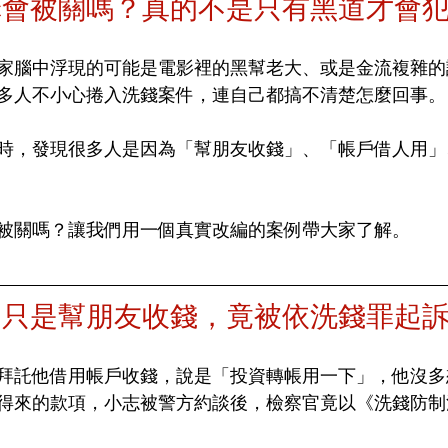
罪會被關嗎？真的不是只有黑道才會
家腦中浮現的可能是電影裡的黑幫老大、或是金流複雜的
多人不小心捲入洗錢案件，連自己都搞不清楚怎麼回事。
時，發現很多人是因為「幫朋友收錢」、「帳戶借人用」
被關嗎？讓我們用一個真實改編的案例帶大家了解。
】只是幫朋友收錢，竟被依洗錢罪起
拜託他借用帳戶收錢，說是「投資轉帳用一下」，他沒多
得來的款項，小志被警方約談後，檢察官竟以《洗錢防制