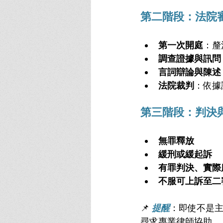
第二階段：法院
第一次開庭
：釐
調查證據與訊問
言詞辯論與陳述
法院裁判
：依據
第三階段：判決
無罪釋放
緩刑或緩起訴
有罪判決、實際
不服可上訴至二
📌 
提醒
：即使不是
尋求專業律師協助。