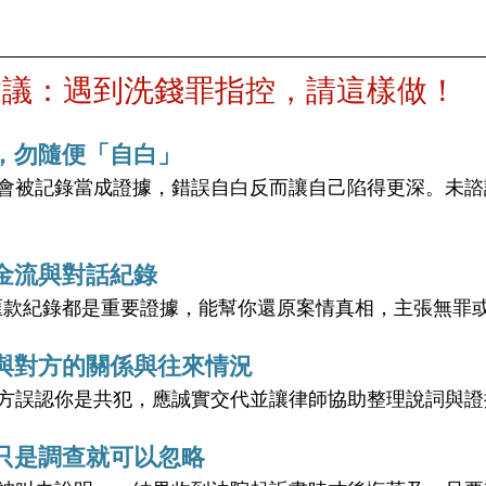
建議：遇到洗錢罪指控，請這樣做！
，勿隨便「自白」
會被記錄當成證據，錯誤自白反而讓自己陷得更深。未諮
金流與對話紀錄
、匯款紀錄都是重要證據，能幫你還原案情真相，主張無罪
與對方的關係與往來情況
方誤認你是共犯，應誠實交代並讓律師協助整理說詞與證
只是調查就可以忽略