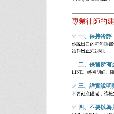
專業律師的
✅
一、保持冷靜
你說出口的每句話都
議作出正式說明。
✅ 
二、保留所有
LINE、轉帳明細
✅ 
三、詳實說明
不要刻意隱瞞，讓檢
✅ 
四、不要以為