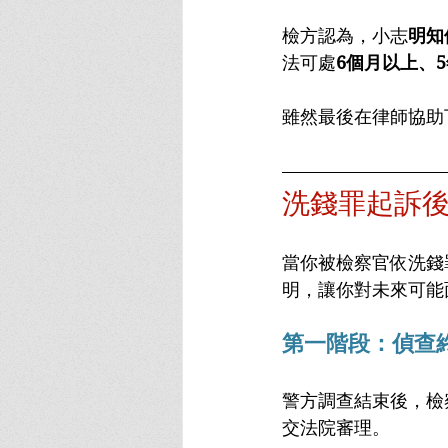
檢方認為，小志
明知
法可處
6個月以上、
雖然最後在律師協助
洗錢罪起訴
當你被檢察官依洗錢
明，讓你對未來可能
第一階段：偵查
警方調查結束後，檢
交法院審理。