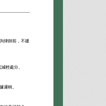
詢律師前，不建
或減輕處分。
據邏輯。