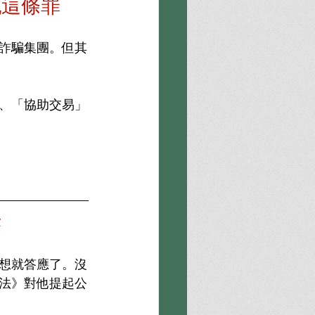
犯這條罪
詐騙集團。但其
、「協助交易」
訴
想就答應了。沒
法》對他提起公