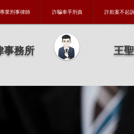
專業刑事律師
詐騙車手刑責
詐欺案不起
律事務所
王聖