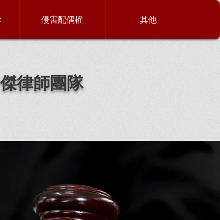
訴
侵害配偶權
其他
傑律師團隊