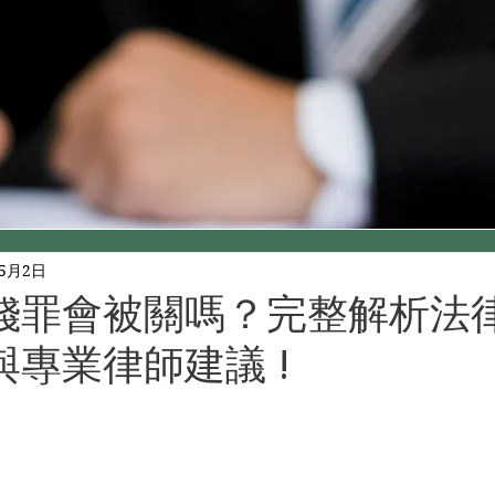
年5月2日
錢罪會被關嗎？完整解析法
專業律師建議 !