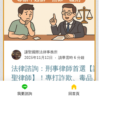
謙聖國際法律事務所
2025年11月12日
讀畢需時 6 分鐘
法律諮詢：刑事律師首選【謙
聖律師】！專打詐欺、毒品、
各種刑事案件，成功不起訴、
我要諮詢
回首頁
無罪、緩刑！
捲入刑事案件怎麼辦？立即尋求刑事律師
的免費法律諮詢，協助您在刑事訴訟初期
爭取不起訴、無罪、緩刑。