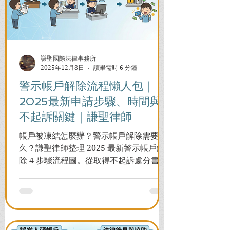
謙聖國際法律事務所
2025年12月8日
讀畢需時 6 分鐘
警示帳戶解除流程懶人包｜
2025最新申請步驟、時間與
不起訴關鍵｜謙聖律師
帳戶被凍結怎麼辦？警示帳戶解除需要多
久？謙聖律師整理 2025 最新警示帳戶解
除 4 步驟流程圖。從取得不起訴處分書到
前往警局申請，一次看懂如何解除凍結，
並解答衍生管制帳戶能否使用等常見問
題，助您快速恢復信用與生活。