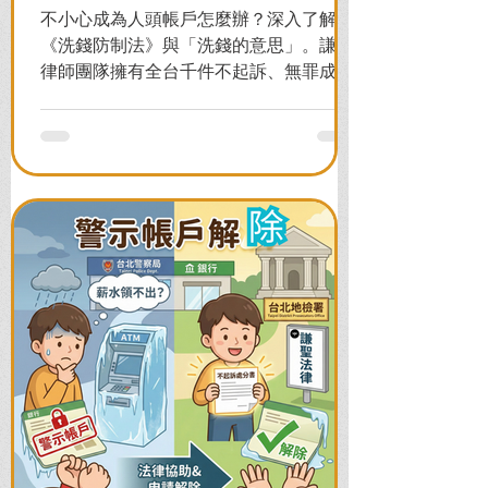
不小心成為人頭帳戶怎麼辦？深入了解
《洗錢防制法》與「洗錢的意思」。謙聖
律師團隊擁有全台千件不起訴、無罪成功
案例，教您面對警局約談與檢察官偵訊，
全力爭取不留案底的機會！