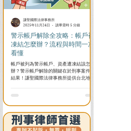
謙聖國際法律事務所
2025年11月24日
讀畢需時 5 分鐘
警示帳戶解除全攻略：帳戶被
凍結怎麼辦？流程與時間一次
看懂
帳戶被列為警示帳戶、資產遭凍結該怎麼
辦？警示帳戶解除的關鍵在於刑事案件的
結果！謙聖國際法律事務所提供台北地檢
署/法院實務解析，教你如何面對洗錢防制
法與詐欺指控，爭取不起訴或無罪，順利
解除警示與衍生管制帳戶，恢復正常生
活。