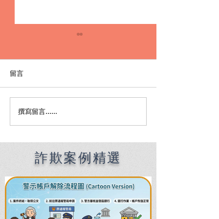
留言
撰寫留言......
Premier English
何時該找刑事律
Speaking Criminal
南：偵查到審判
Defense Lawyers for
關鍵時機全解析
Filipinos in Taiwan:
Chien Sheng
詐欺案例精選
International Law Firm