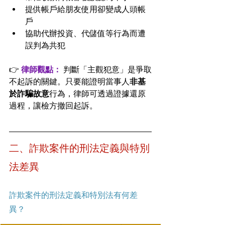
提供帳戶給朋友使用卻變成人頭帳
戶
協助代辦投資、代儲值等行為而遭
誤判為共犯
👉 
律師觀點：
 判斷「主觀犯意」是爭取
不起訴的關鍵。只要能證明當事人
非基
於詐騙故意
行為，律師可透過證據還原
過程，讓檢方撤回起訴。
二、詐欺案件的刑法定義與特別
法差異
詐欺案件的刑法定義和特別法有何差
異？