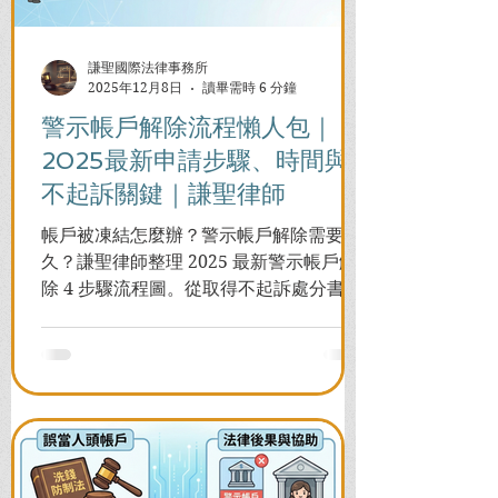
謙聖國際法律事務所
2025年12月8日
讀畢需時 6 分鐘
警示帳戶解除流程懶人包｜
2025最新申請步驟、時間與
不起訴關鍵｜謙聖律師
帳戶被凍結怎麼辦？警示帳戶解除需要多
久？謙聖律師整理 2025 最新警示帳戶解
除 4 步驟流程圖。從取得不起訴處分書到
前往警局申請，一次看懂如何解除凍結，
並解答衍生管制帳戶能否使用等常見問
題，助您快速恢復信用與生活。