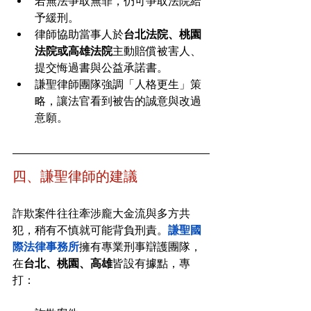
若無法爭取無罪，仍可爭取法院給
予緩刑。
律師協助當事人於
台北法院、桃園
法院或高雄法院
主動賠償被害人、
提交悔過書與公益承諾書。
謙聖律師團隊強調「人格更生」策
略，讓法官看到被告的誠意與改過
意願。
四、謙聖律師的建議
詐欺案件往往牽涉龐大金流與多方共
犯，稍有不慎就可能背負刑責。
謙聖國
際法律事務所
擁有專業刑事辯護團隊，
在
台北、桃園、高雄
皆設有據點，專
打：