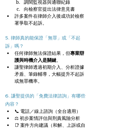
調閱監視器與通聯紀錄
向檢察官提出法律意見書
許多案件在律師介入後成功於檢察
署爭取不起訴。
5. 律師真的能保證「無罪」或「不起
訴」嗎？
任何律師無法保證結果，但
專業辯
護與時機介入是關鍵
。
謙聖律師透過初期介入、分析證據
矛盾、筆錄輔導，大幅提升不起訴
或無罪機率。
6. 謙聖提供的「免費法律諮詢」有哪些
內容？
📞 電話／線上諮詢（全台適用）
⚖️ 初步案情評估與刑責風險分析
📑 案件方向建議（和解、上訴或自