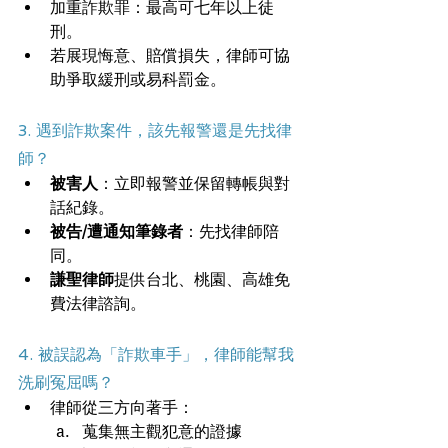
加重詐欺罪：最高可七年以上徒
刑。
若展現悔意、賠償損失，律師可協
助爭取緩刑或易科罰金。
3. 遇到詐欺案件，該先報警還是先找律
師？
被害人
：立即報警並保留轉帳與對
話紀錄。
被告/遭通知筆錄者
：先找律師陪
同。
謙聖律師
提供台北、桃園、高雄免
費法律諮詢。
4. 被誤認為「詐欺車手」，律師能幫我
洗刷冤屈嗎？
律師從三方向著手：
蒐集無主觀犯意的證據