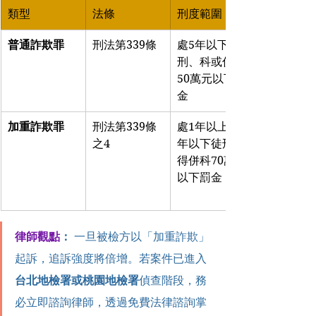
類型
法條
刑度範圍
普通詐欺罪
刑法第339條
處5年以下徒
刑、科或併科
50萬元以下罰
金
加重詐欺罪
刑法第339條
處1年以上、7
之4
年以下徒刑，
得併科70萬元
以下罰金
律師觀點
：
 一旦被檢方以「加重詐欺」
起訴，追訴強度將倍增。若案件已進入
台北地檢署或桃園地檢署
偵查階段，務
必立即諮詢律師，透過免費法律諮詢掌