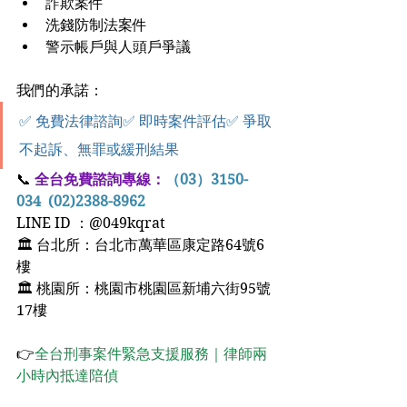
詐欺案件
洗錢防制法案件
警示帳戶與人頭戶爭議
我們的承諾：
✅ 免費法律諮詢✅ 即時案件評估✅ 爭取
不起訴、無罪或緩刑結果
📞
全台免費諮詢專線：
（03）3150-
034  (02)2388-8962
LINE ID ：@049kqrat  
🏛 台北所：台北市萬華區康定路64號6
樓
🏛 桃園所：桃園市桃園區新埔六街95號
17樓
👉
全台刑事案件緊急支援服務｜律師兩
小時內抵達陪偵