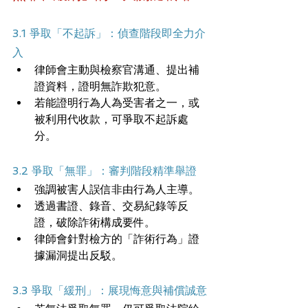
3.1 爭取「不起訴」：偵查階段即全力介
入
律師會主動與檢察官溝通、提出補
證資料，證明無詐欺犯意。
若能證明行為人為受害者之一，或
被利用代收款，可爭取不起訴處
分。
3.2 爭取「無罪」：審判階段精準舉證
強調被害人誤信非由行為人主導。
透過書證、錄音、交易紀錄等反
證，破除詐術構成要件。
律師會針對檢方的「詐術行為」證
據漏洞提出反駁。
3.3 爭取「緩刑」：展現悔意與補償誠意