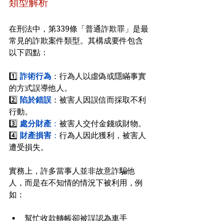
類型解析
在刑法中，第339條「普通詐欺罪」是最
常見的詐欺案件類型。其構成要件包含
以下四點：
1️⃣ 
詐術行為
：行為人以虛偽或隱瞞事實
的方式誤導他人。
2️⃣ 
陷於錯誤
：被害人因誤信而採取不利
行動。
3️⃣ 
處分財產
：
被害人交付金錢或財物。
4️⃣ 
財產損害
：
行為人因此獲利，被害人
遭受損失。
實務上，許多當事人並非故意詐騙他
人，而是在不知情的情況下被利用，例
如：
幫忙收款轉帳卻被誤認為車手