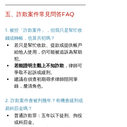
五、詐欺案件常見問答FAQ 
1. 被控「詐欺案件」，但我只是幫忙收
錢或轉帳，也算共犯嗎？
若只是幫忙收款、提款或提供帳戶
給他人使用，仍可能被追訴為幫助
犯。
若能證明主觀上不知詐欺
，律師可
爭取不起訴或緩刑。
建議在偵查初期尋求律師陪同筆
錄，釐清角色。
2. 詐欺案件會被判幾年？有機會緩刑或
易科罰金嗎？
普通詐欺罪：五年以下徒刑、拘役
或科罰金。