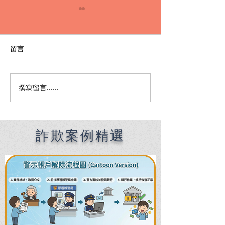
留言
撰寫留言......
【警示帳戶被當人頭戶】
詐欺洗錢不起訴
銀行凍結、警方通知？該
車手，也能重獲
怎麼辦、會被關嗎？律師
護關鍵
費用行情?
詐欺案例精選