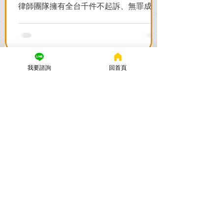
律師團隊擁有全台千件不起訴、無罪成功
案例，教您面對警局約談與檢察官偵訊，
全力爭取不留案底的機會！
我要諮詢
回首頁