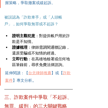
握策略，爭取撤案或緩起訴。
被誤認為「詐欺車手」或「人頭帳
戶」，如何爭取無罪或不起訴？
證明主觀犯意
：對提供帳戶用於詐
欺是不知情。
證據梳理
：律師需調閱通聯記錄，
還原受騙或不知情的經過。
立即行動
：在高雄地檢署或任何地
區筆錄前，尋求免費法律諮詢。
延伸閱讀：【
台北律師推薦
】或【
詐欺
。
案件
】專文分析
三、詐欺案件中爭取「不起訴、
無罪、緩刑」的三大關鍵戰略