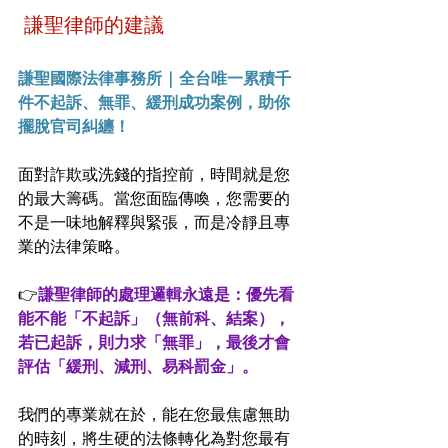
 謙聖律師的建議
謙聖國際法律事務所 | 全台唯一累積千
件不起訴、無罪、緩刑成功案例，助你
擺脫官司糾纏！
面對詐欺或洗錢的指控前，時間就是您
的最大籌碼。當您面臨傳喚，您需要的
不是一味地解釋與緊張，而是冷靜且專
業的法律策略。
👉
謙聖律師的處理邏輯永遠是：優先看
能不能「不起訴」（無前科、結案），
若已起訴，則力求「無罪」，最後才會
評估「緩刑、減刑、易科罰金」。
我們的專業就在於，能在您最焦慮無助
的時刻，將生硬的法條轉化為對您最有