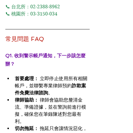
📞 台北所：02-2388-8962 
📞 桃園所：03-3150-034
常見問題 FAQ
Q1. 收到警示帳戶通知，下一步該怎麼
辦？
首要處理：
 立即停止使用所有相關
帳戶，並聯繫專業律師預約
詐欺案
件免費法律諮詢
。
律師協助：
 律師會協助您釐清金
流、準備證據，並在警詢前進行模
擬，確保您在筆錄陳述對您最有
利。
切勿拖延：
 拖延只會讓情況惡化，