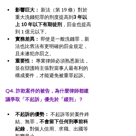
影響巨大：
 新法（第 19 條）對於
重大洗錢犯罪的刑度提高到
3 年以
上 10 年以下有期徒刑
，罰金也提高
到 1 億元以下。
實務差異：
 即使是一般洗錢罪，新
法也比舊法有更明確的罰金規定，
且未遂犯亦罰之。
重要性：
 專業律師必須熟悉新法，
並在辯護時主張對當事人最有利的
構成要件，才能避免被重罪起訴。
Q4. 詐欺案件的被告，為什麼律師都建
議爭取「不起訴」優先於「緩刑」？
不起訴的優勢：
 不起訴等於案件終
結、無罪，
不會留下任何刑事前科
紀錄
，對個人信用、求職、出國等