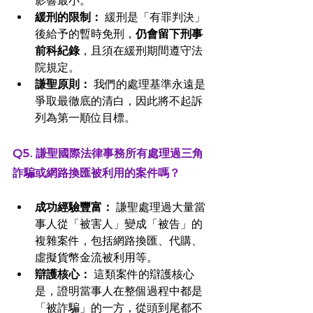
影響最小。
緩刑的限制：
 緩刑是「有罪判決」
後給予的暫時免刑，
仍會留下刑事
前科紀錄
，且須在緩刑期間遵守法
院規定。
謙聖原則：
 我們的處理基準永遠是
爭取最徹底的清白，因此將不起訴
列為第一順位目標。
Q5. 謙聖國際法律事務所有處理過三角
詐騙或網路換匯被利用的案件嗎？
成功經驗豐富：
 謙聖處理過大量當
事人從「被害人」變成「被告」的
複雜案件，包括網路換匯、代購、
虛擬貨幣金流被利用等。
辯護核心：
 這類案件的辯護核心
是，證明當事人在整個過程中都是
「被詐騙」的一方，從頭到尾都不