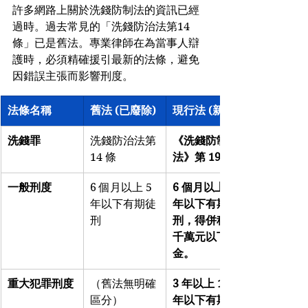
許多網路上關於洗錢防制法的資訊已經
過時。過去常見的「洗錢防治法第14
條」已是舊法。專業律師在為當事人辯
護時，必須精確援引最新的法條，避免
因錯誤主張而影響刑度。
法條名稱
舊法 (已廢除)
現行法 (新法)
洗錢罪
洗錢防治法第 
《洗錢防制
14 條
法》第 19 條
一般刑度
6 個月以上 5 
6 個月以上 5 
年以下有期徒
年以下有期徒
刑
刑，得併科 5 
千萬元以下罰
金。
重大犯罪刑度
（舊法無明確
3 年以上 10 
區分）
年以下有期徒