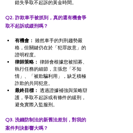
錯失爭取不起訴的黃金時間。
Q2. 詐欺車手被抓到，真的還有機會爭
取不起訴或緩刑嗎？
有機會：
 雖然車手的判刑趨勢嚴
格，但關鍵仍在於「犯罪故意」的
證明程度。
律師策略：
 律師會根據您被招募、
執行任務的細節，主張您「不知
情」、「被欺騙利用」，缺乏積極
詐欺的共同犯意。
最終目標：
 透過證據補強與策略辯
護，爭取不起訴或有條件的緩刑，
避免實際入監服刑。
Q3. 洗錢防制法的新舊法差別，對我的
案件判決影響大嗎？