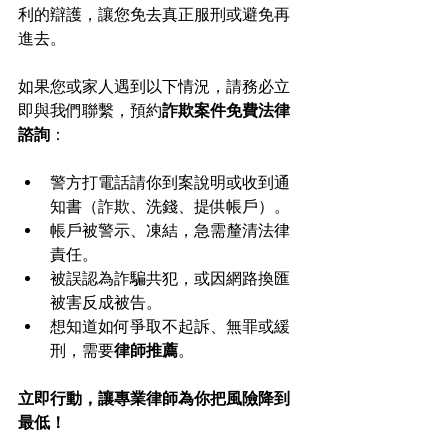
利的辯護，讓您免去真正服刑或避免再
進去。
如果您或家人遇到以下情況，請務必立
即與我們聯繫，預約
詐欺案件免費法律
諮詢
：
警方打電話請你到案說明或收到通
知書（詐欺、洗錢、提供帳戶）。
帳戶被警示、凍結，急需釐清法律
責任。
被誤認為詐騙共犯，或因網路換匯
被害反成被告。
想知道如何爭取不起訴、無罪或緩
刑，需要
律師推薦
。
立即行動，讓專業律師為你把風險降到
最低！