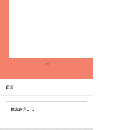
留言
撰寫留言......
【警示帳戶被當人頭戶】
詐欺洗錢不起訴
銀行凍結、警方通知？該
車手，也能重獲
怎麼辦、會被關嗎？律師
護關鍵