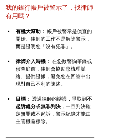
我的銀行帳戶被警示了，找律師
有用嗎？
有極大幫助：
 帳戶被警示是偵查的
開始。律師的工作不是解除警示，
而是證明您「沒有犯罪」。
律師介入時機：
 在您做警詢筆錄或
偵查庭前，律師會協助您梳理脈
絡、提供證據，避免您在回答中出
現對自己不利的陳述。
目標：
 透過律師的辯護，爭取到
不
起訴處分
或
無罪判決
，一旦判決確
定無罪或不起訴，警示紀錄才能由
主管機關移除。