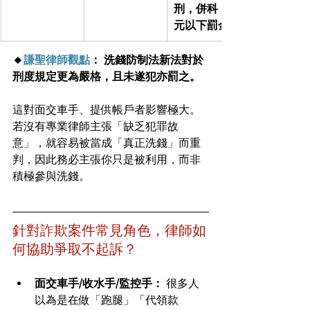
刑，併科 1 億
元以下罰金。
🔸
謙聖律師觀點
：
洗錢防制法新法對於
刑度規定更為嚴格，且未遂犯亦罰之。
這對面交車手、提供帳戶者影響極大。
若沒有專業律師主張「缺乏犯罪故
意」，就容易被當成「真正洗錢」而重
判，因此務必主張你只是被利用，而非
積極參與洗錢。
針對詐欺案件常見角色，律師如
何協助爭取不起訴？
面交車手/收水手/監控手：
 很多人
以為是在做「跑腿」「代領款