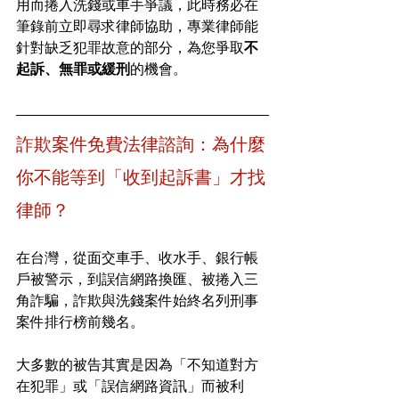
用而捲入洗錢或車手爭議，此時務必在
筆錄前立即尋求律師協助，專業律師能
針對缺乏犯罪故意的部分，為您爭取
不
起訴、無罪或緩刑
的機會。
詐欺案件免費法律諮詢：為什麼
你不能等到「收到起訴書」才找
律師？
在台灣，從面交車手、收水手、銀行帳
戶被警示，到誤信網路換匯、被捲入三
角詐騙，詐欺與洗錢案件始終名列刑事
案件排行榜前幾名。
大多數的被告其實是因為「不知道對方
在犯罪」或「誤信網路資訊」而被利