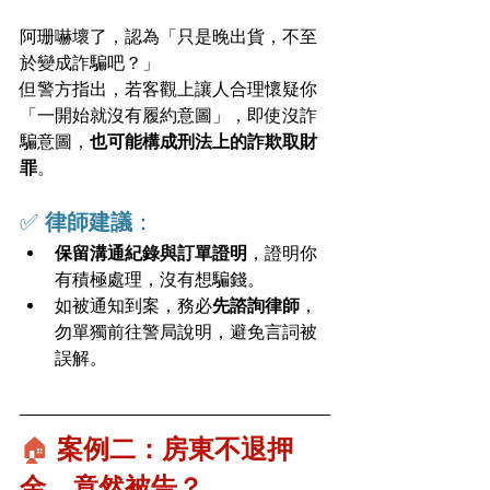
阿珊嚇壞了，認為「只是晚出貨，不至
於變成詐騙吧？」
但警方指出，若客觀上讓人合理懷疑你
「一開始就沒有履約意圖」，即使沒詐
騙意圖，
也可能構成刑法上的詐欺取財
罪
。
✅ 
律師建議
：
保留溝通紀錄與訂單證明
，證明你
有積極處理，沒有想騙錢。
如被通知到案，務必
先諮詢律師
，
勿單獨前往警局說明，避免言詞被
誤解。
🏠
 案例二：房東不退押
金，竟然被告？