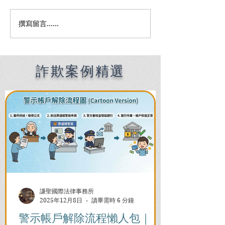
撰寫留言......
Premier English
何時該找刑事律
Speaking Criminal
南：偵查到審判
Defense Lawyers for
關鍵時機全解析
Filipinos in Taiwan:
Chien Sheng
詐欺案例精選
International Law Firm
謙聖國際法律事務所
2025年12月8日
讀畢需時 6 分鐘
警示帳戶解除流程懶人包｜