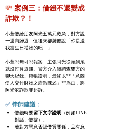
💸 
案例三：借錢不還變成
詐欺？！
小萱借給朋友阿光五萬元救急，對方說
一週內歸還，但後來卻裝傻說「你是送
我當生日禮物的吧！」
小萱忍無可忍報案，主張阿光從頭到尾
就沒打算還錢。警方介入後調查雙方的
聊天紀錄、轉帳證明，最終以**「意圖
使人交付財物之虛偽陳述」**為由，將
阿光依詐欺罪起訴。
✅ 
律師建議
：
借錢時要
留下文字證明
（例如LINE
對話、借據）。
若對方惡意否認借貸關係，且有意