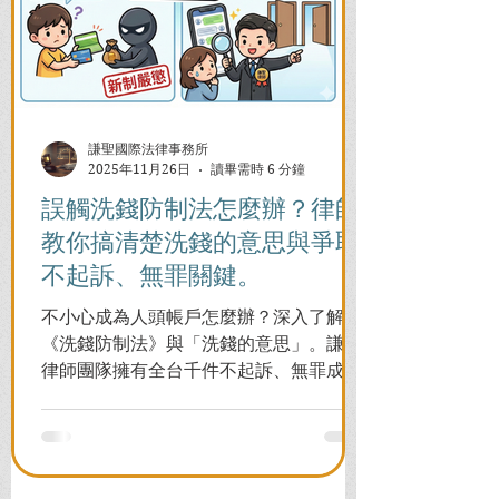
謙聖國際法律事務所
2025年11月26日
讀畢需時 6 分鐘
誤觸洗錢防制法怎麼辦？律師
教你搞清楚洗錢的意思與爭取
不起訴、無罪關鍵。
不小心成為人頭帳戶怎麼辦？深入了解
《洗錢防制法》與「洗錢的意思」。謙聖
律師團隊擁有全台千件不起訴、無罪成功
案例，教您面對警局約談與檢察官偵訊，
全力爭取不留案底的機會！