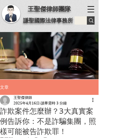
王聖傑律師團隊
謙聖國際法律事務所
文章
王聖傑律師
2025年4月16日
讀畢需時 3 分鐘
詐欺案件怎麼辦？3大真實案
例告訴你：不是詐騙集團，照
樣可能被告詐欺罪！