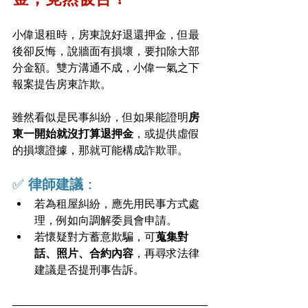
小偉退租時，房東說好退還押金，但最
後卻反悔，說牆面有損壞，要扣除大部
分金額。雙方溝通不成，小偉一氣之下
報案提告房東詐欺。
雖然看似是民事糾紛，但如果能證明
房
東一開始就沒打算退押金
，或提供虛假
的損壞證據，那就可能構成詐欺罪。
✅ 
律師建議
：
若為租屋糾紛，應先用民事方式處
理，例如向調解委員會申請。
若懷疑對方蓄意欺騙，可
蒐集對
話、照片、合約內容
，再尋求法律
建議是否提刑事告訴。