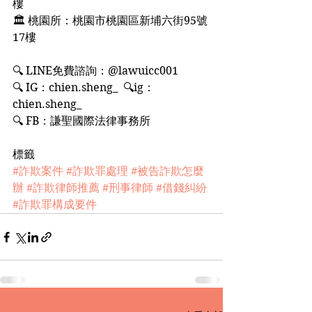
樓
🏛 桃園所：桃園市桃園區新埔六街95號
17樓
🔍 LINE免費諮詢：@lawuicc001
🔍 IG：chien.sheng_  🔍ig：
chien.sheng_
🔍 FB：謙聖國際法律事務所
標籤
#詐欺案件
#詐欺罪處理
#被告詐欺怎麼
辦
#詐欺律師推薦
#刑事律師
#借錢糾紛
#詐欺罪構成要件