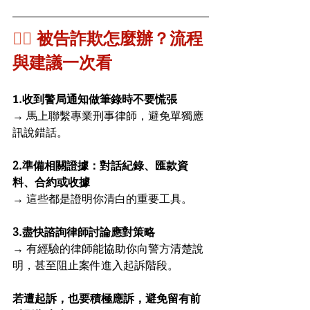
👨‍⚖️ 
被告詐欺怎麼辦？流程
與建議一次看
1.收到警局通知做筆錄時不要慌張
→ 馬上聯繫專業刑事律師，避免單獨應
訊說錯話。
2.準備相關證據：對話紀錄、匯款資
料、合約或收據
→ 這些都是證明你清白的重要工具。
3.盡快諮詢律師討論應對策略
→ 有經驗的律師能協助你向警方清楚說
明，甚至阻止案件進入起訴階段。
若遭起訴，也要積極應訴，避免留有前