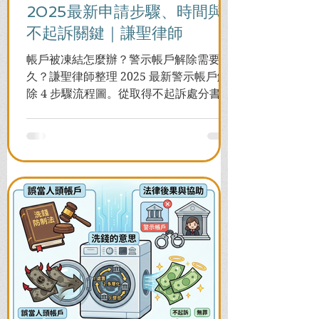
2025最新申請步驟、時間與
不起訴關鍵｜謙聖律師
帳戶被凍結怎麼辦？警示帳戶解除需要多
久？謙聖律師整理 2025 最新警示帳戶解
除 4 步驟流程圖。從取得不起訴處分書到
前往警局申請，一次看懂如何解除凍結，
並解答衍生管制帳戶能否使用等常見問
題，助您快速恢復信用與生活。