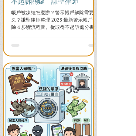
不起訴關鍵｜謙聖律師
帳戶被凍結怎麼辦？警示帳戶解除需要多
久？謙聖律師整理 2025 最新警示帳戶解
除 4 步驟流程圖。從取得不起訴處分書到
前往警局申請，一次看懂如何解除凍結，
並解答衍生管制帳戶能否使用等常見問
題，助您快速恢復信用與生活。