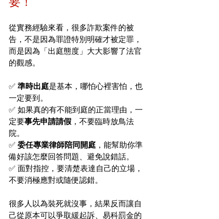
要！
從實務經驗來看，很多詐欺案件的被
告，不是因為罪證特別明確才被定罪，
而是因為「出庭態度」大大影響了法官
的觀感。
✅ 
準時出庭
是基本，哪怕心裡害怕，也
一定要到。
✅ 如果真的有不能到庭的正當理由，一
定要
事先申請請假
，不要臨時放鳥法
院。
✅ 
委任專業律師陪同開庭
，能幫助你準
備好該怎麼回答問題、避免說錯話。
✅ 面對指控，要清楚表達自己的立場，
不要消極應對或隨便認錯。
很多人以為裝死就沒事，結果反而讓自
己從原本可以爭取緩起訴、易科罰金的