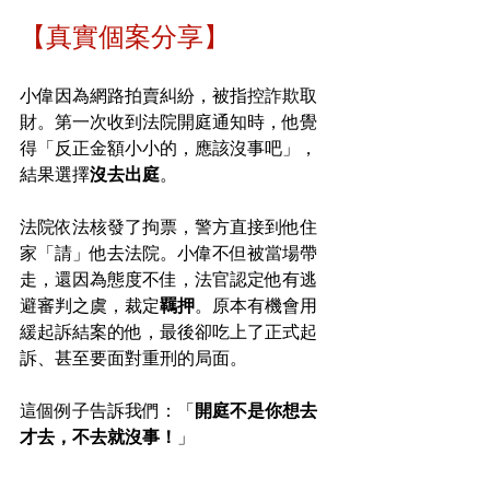
【真實個案分享】
小偉因為網路拍賣糾紛，被指控詐欺取
財。第一次收到法院開庭通知時，他覺
得「反正金額小小的，應該沒事吧」，
結果選擇
沒去出庭
。
法院依法核發了拘票，警方直接到他住
家「請」他去法院。小偉不但被當場帶
走，還因為態度不佳，法官認定他有逃
避審判之虞，裁定
羈押
。原本有機會用
緩起訴結案的他，最後卻吃上了正式起
訴、甚至要面對重刑的局面。
這個例子告訴我們：「
開庭不是你想去
才去，不去就沒事！
」