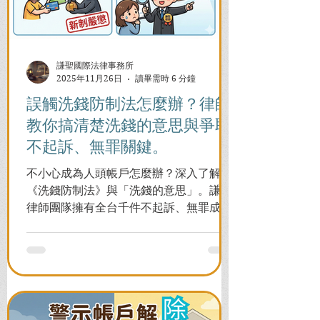
謙聖國際法律事務所
2025年11月26日
讀畢需時 6 分鐘
誤觸洗錢防制法怎麼辦？律師
教你搞清楚洗錢的意思與爭取
不起訴、無罪關鍵。
不小心成為人頭帳戶怎麼辦？深入了解
《洗錢防制法》與「洗錢的意思」。謙聖
律師團隊擁有全台千件不起訴、無罪成功
案例，教您面對警局約談與檢察官偵訊，
全力爭取不留案底的機會！