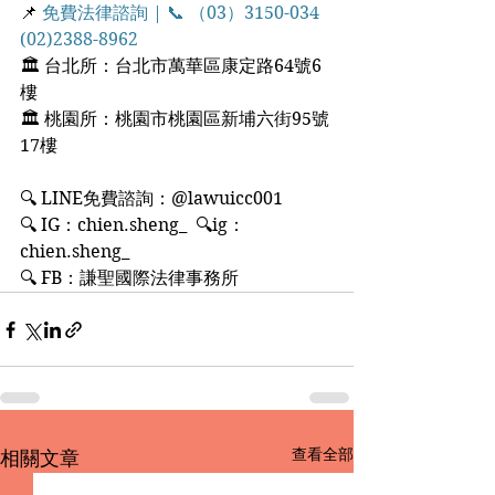
📌 
免費法律諮詢 | 📞 （03）3150-034  
(02)2388-8962
🏛 台北所：台北市萬華區康定路64號6
樓
🏛 桃園所：桃園市桃園區新埔六街95號
17樓
🔍 LINE免費諮詢：@lawuicc001
🔍 IG：chien.sheng_  🔍ig：
chien.sheng_
🔍 FB：謙聖國際法律事務所
查看全部
相關文章