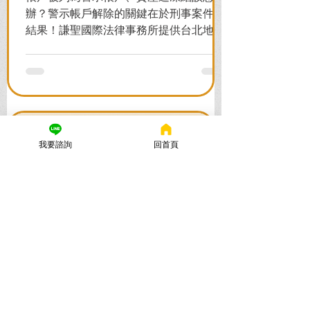
辦？警示帳戶解除的關鍵在於刑事案件的
結果！謙聖國際法律事務所提供台北地檢
署/法院實務解析，教你如何面對洗錢防制
法與詐欺指控，爭取不起訴或無罪，順利
解除警示與衍生管制帳戶，恢復正常生
活。
我要諮詢
回首頁
謙聖國際法律事務所
2025年11月12日
讀畢需時 5 分鐘
法律諮詢：刑事律師首選【謙