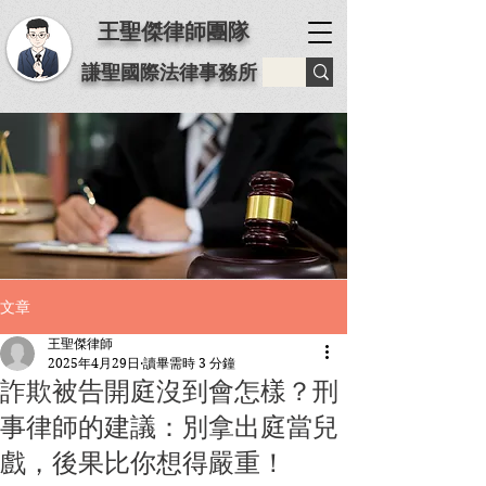
王聖傑律師團隊
謙聖國際法律事務所
文章
王聖傑律師
2025年4月29日
讀畢需時 3 分鐘
詐欺被告開庭沒到會怎樣？刑
事律師的建議：別拿出庭當兒
戲，後果比你想得嚴重！