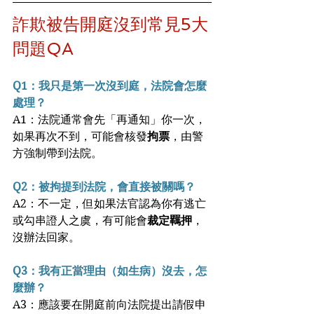
詐欺被告開庭沒到常見5大
問題QA
Q1：我只是第一次沒到庭，法院會怎麼
處理？
A1：法院通常會先「再通知」你一次，
如果再次不到，可能會核發
拘票
，由警
方強制帶到法院。
Q2：被拘提到法院，會直接被關嗎？
A2：不一定，但如果法官認為你有逃亡
或勾串證人之虞，有可能會
裁定羈押
，
沒辦法回家。
Q3：我有正當理由（如生病）沒去，怎
麼辦？
A3：應該要在開庭前向法院提出請假申