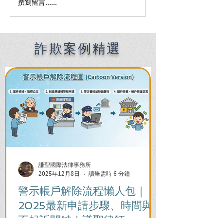
撰寫留言......
Premier English
何時該找刑事律
Speaking Criminal
南：偵查到審判
Defense Lawyers for
關鍵時機全解析
Filipinos in Taiwan:
Chien Sheng
詐欺案例精選
International Law Firm
謙聖國際法律事務所
2025年12月8日
讀畢需時 6 分鐘
警示帳戶解除流程懶人包｜
2025最新申請步驟、時間與