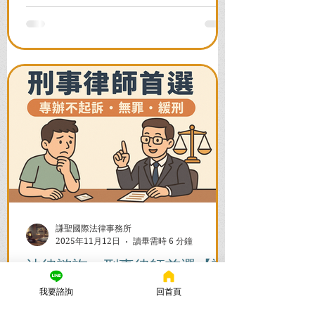
法與詐欺指控，爭取不起訴或無罪，順利
解除警示與衍生管制帳戶，恢復正常生
活。
謙聖國際法律事務所
2025年11月12日
讀畢需時 6 分鐘
法律諮詢：刑事律師首選【謙
聖律師】！專打詐欺、毒品、
我要諮詢
回首頁
各種刑事案件，成功不起訴、