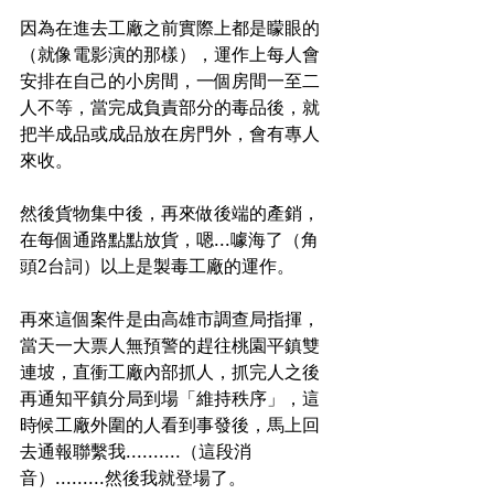
因為在進去工廠之前實際上都是矇眼的
（就像電影演的那樣），運作上每人會
安排在自己的小房間，一個房間一至二
人不等，當完成負責部分的毒品後，就
把半成品或成品放在房門外，會有專人
來收。
然後貨物集中後，再來做後端的產銷，
在每個通路點點放貨，嗯...噱海了（角
頭2台詞）以上是製毒工廠的運作。
再來這個案件是由高雄市調查局指揮，
當天一大票人無預警的趕往桃園平鎮雙
連坡，直衝工廠內部抓人，抓完人之後
再通知平鎮分局到場「維持秩序」，這
時候工廠外圍的人看到事發後，馬上回
去通報聯繫我..........（這段消
音）.........然後我就登場了。