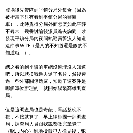
登場後先帶隊到平鎮分局外集合（因為
被衝當下只有看到平鎮分局的警備
車），此時覺得分局外面怎麼如此平靜
不尋常，幾番討論後派員進去詢問，才
發現平鎮分局內夜間執勤員警沒人知道
這件事WTF（是真的不知道還是假的不
知道就...）。
總之看的到平鎮的車總沒道理沒人知道
吧，所以就換我進去遞了名片，然後透
過一些外部關係透露，知道了這案件是
哪個單位辦理的，就開始聯繫高雄調查
局。
但是這調查局也是奇葩，電話整晚不
接，不接就算了，早上律師團一到調查
局，調查局人員跟我說都做完筆錄了
（嗯...內心）到地檢跟犯人律見後，犯