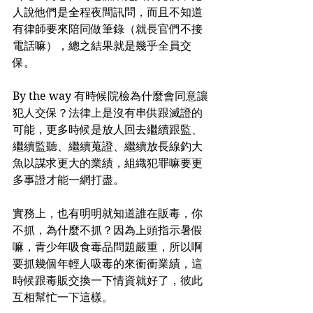
人說他們是全程夜間訊問，而且不知道
有律師要來陪同做筆錄（就長官們不接
電話嘛），總之結果就是幾乎全員交
保。
By the way 有時候院檢為什麼會同意讓
犯人交保？法律上是沒有串供跟滅證的
可能，更多時候是放人回去繼續跟監、
繼續監聽、繼續蒐證、繼續放長線釣大
魚以謀求更大的業績，組織犯罪嘛要更
多事證才能一網打盡。
實務上，也有明明就知道誰在販毒，你
不抓，為什麼不抓？因為上頭指示暑假
嘛，青少年吸食毒品問題嚴重，所以啊
要抓幾個年輕人吸毒的來衝衝業績，這
時候跟毒販交換一下情資就好了，彼此
互相幫忙一下這樣。