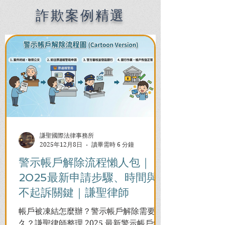
Filipinos in Taiwan:
Chien Sheng
詐欺案例精選
International Law Firm
謙聖國際法律事務所
2025年12月8日
讀畢需時 6 分鐘
警示帳戶解除流程懶人包｜
2025最新申請步驟、時間與
不起訴關鍵｜謙聖律師
帳戶被凍結怎麼辦？警示帳戶解除需要多
久？謙聖律師整理 2025 最新警示帳戶解