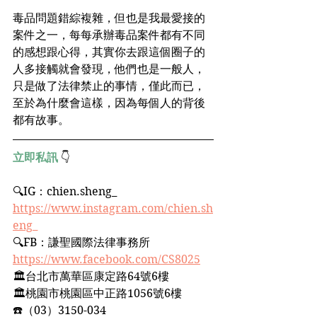
毒品問題錯綜複雜，但也是我最愛接的
案件之一，每每承辦毒品案件都有不同
的感想跟心得，其實你去跟這個圈子的
人多接觸就會發現，他們也是一般人，
只是做了法律禁止的事情，僅此而已，
至於為什麼會這樣，因為每個人的背後
都有故事。
立即私訊
 👇
🔍IG：chien.sheng_﻿ 
https://www.instagram.com/chien.sh
eng_
🔍FB：謙聖國際法律事務所﻿
https://www.facebook.com/CS8025
🏛台北市萬華區康定路64號6樓﻿
🏛桃園市桃園區中正路1056號6樓﻿
☎️（03）3150-034﻿