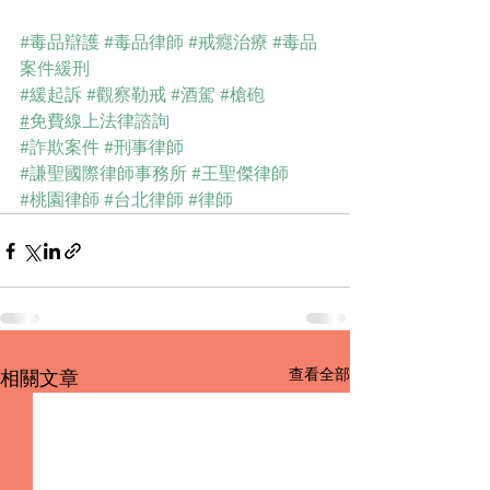
#毒品辯護
#毒品律師
#戒癮治療
#毒品
案件緩刑
#緩起訴
#觀察勒戒
#酒駕
#槍砲
#
免費線上法律諮詢
#詐欺案件
#刑事律師
#謙聖國際律師事務所
#王聖傑律師
#桃園律師
#台北律師
#律師
查看全部
相關文章