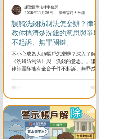
謙聖國際法律事務所
2025年11月26日
讀畢需時 6 分鐘
誤觸洗錢防制法怎麼辦？律師
教你搞清楚洗錢的意思與爭取
不起訴、無罪關鍵。
不小心成為人頭帳戶怎麼辦？深入了解
《洗錢防制法》與「洗錢的意思」。謙聖
律師團隊擁有全台千件不起訴、無罪成功
案例，教您面對警局約談與檢察官偵訊，
全力爭取不留案底的機會！