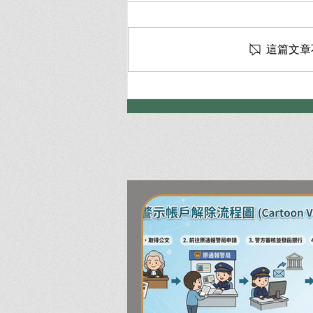
這篇文章
詐欺罪律師完整指南：人頭帳
戶與車手辯護，5大脫罪策略
全解析