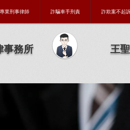
專業刑事律師
詐騙車手刑責
詐欺案不起
律事務所
王聖