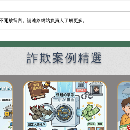
不開放留言。請連絡網站負責人了解更多。
Premier English Speaking
何時
Criminal Defense Lawyers
偵查
for Filipinos in Taiwan:
機全
詐欺案例精選
Chien Sheng International
Law Firm