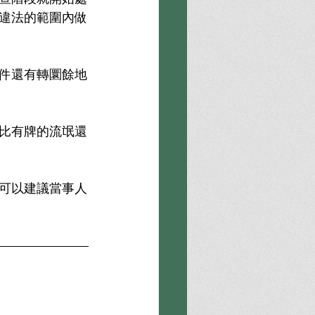
違法的範圍內做
件還有轉圜餘地
比有牌的流氓還
可以建議當事人