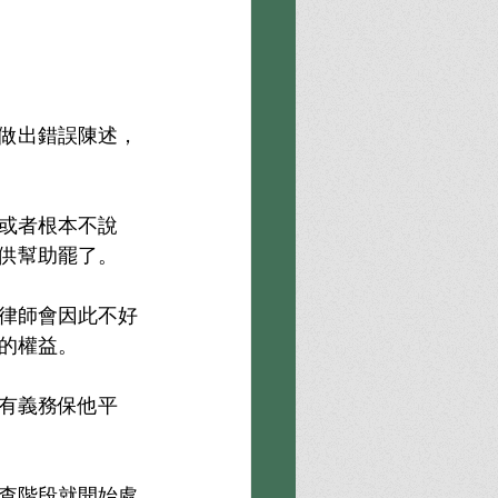
做出錯誤陳述，
或者根本不說
供幫助罷了。
律師會因此不好
的權益。
有義務保他平
查階段就開始處