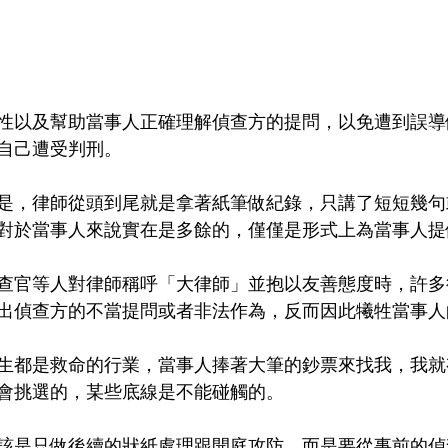
性以及幫助當事人正確理解偵查方的提問，以免遭到誤導
自己遭受判刑。
是，律師從頭到尾就是拿著紙筆做紀錄，只講了短短幾句
對於當事人來說實在是多餘的，僅僅是形式上為當事人提
查官等人對律師稱呼「大律師」並抱以友善態度時，許多
出偵查方的不當提問或者非法作為，反而因此犧牲當事人
生都是救命的行業，當事人捧著大筆的鈔票來找我，我就
會挑選的，某些底線是不能碰觸的。
該是只做後續的狀紙處理跟開庭攻防，而是要從事前的偵