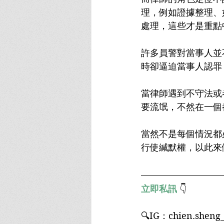
理，例如證據整理、
處理，這些才是重點
許多員警對當事人並
時卻逼迫當事人認罪
當律師遇到不守法或
要流氓，不然在一個
當然不是每個情況都
行使緘默權，以此來
立即私訊
 👇
🔍IG：chien.sheng_﻿