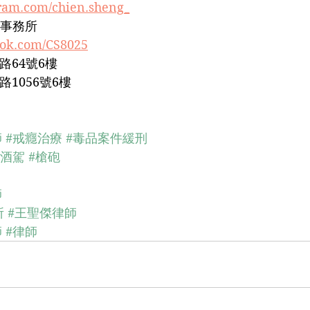
gram.com/chien.sheng_
事務所﻿
ook.com/CS8025
64號6樓﻿
1056號6樓﻿
師
#戒癮治療
#毒品案件緩刑
#酒駕
#槍砲
師
所
#王聖傑律師
師
#律師