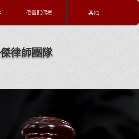
訴
侵害配偶權
其他
傑律師團隊