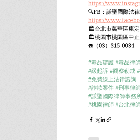
https://www.insta
🔍FB：謙聖國際法律
https://www.faceb
🏛台北市萬華區康定路
🏛桃園市桃園區中正路
☎️（03）315-0034﻿
#毒品辯護
#毒品律
#緩起訴
#觀察勒戒
#
免費線上法律諮詢
#詐欺案件
#刑事律
#謙聖國際律師事務
#桃園律師
#台北律