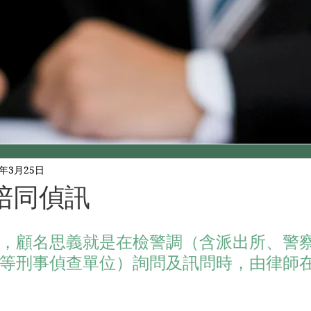
1年3月25日
陪同偵訊
，顧名思義就是在檢警調（含派出所、警
等刑事偵查單位）詢問及訊問時，由律師