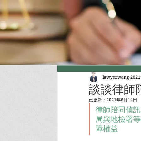
lawyerwang
202
談談律師
已更新：
2021年6月14日
律師陪同偵訊
局與地檢署等
障權益