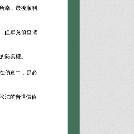
所幸，最後順利
，但畢竟偵查階
的防禦權。
在偵查中，是必
訟法的普世價值