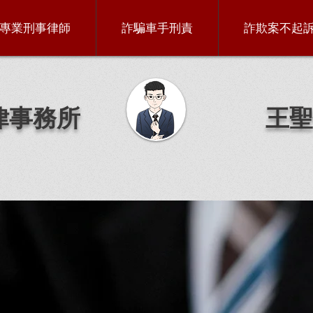
專業刑事律師
詐騙車手刑責
詐欺案不起
律事務所
王聖