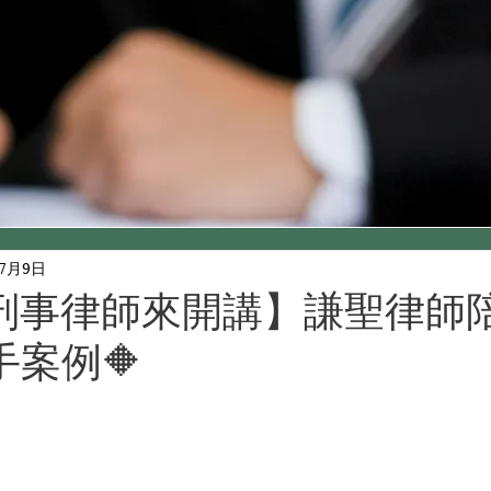
年7月9日
刑事律師來開講】謙聖律師
手案例🔶