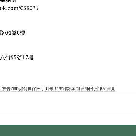
ok.com/CS8025﻿
64號6樓﻿
六街95號17樓
師
被告詐欺如何自保
車手判刑
加重詐欺案例
律師陪偵
律師律見