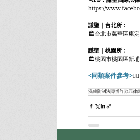
https://www.facebo
謙聖｜台北所：﻿
🏛台北市萬華區康定路
謙聖｜桃園所：﻿
🏛桃園市桃園區新埔
<同類案件參考>
👇🏻
洗錢防制法
專辦詐欺罪律