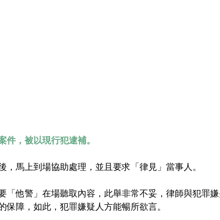
案件，被以現行犯逮補。
後，馬上到場協助處理，並且要求「律見」當事人。
要「他警」在場聽取內容，此舉非常不妥，律師與犯罪嫌
的保障，如此，犯罪嫌疑人方能暢所欲言。