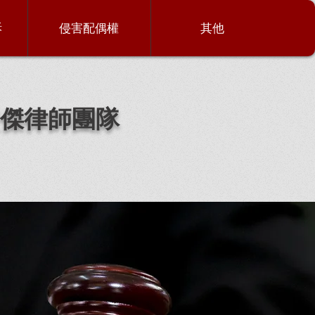
訴
侵害配偶權
其他
傑律師團隊