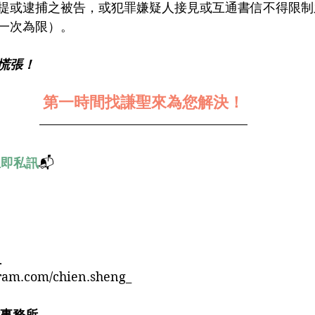
提或逮捕之被告，或犯罪嫌疑人接見或互通書信不得限制
一次為限）。
慌張！﻿
第一時間找謙聖來為您解決！﻿
立即私訊
📬﻿
﻿
ram.com/chien.sheng_﻿
事務所﻿