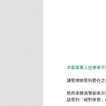
本案當事人從事車手
謙聖律師受到委任之
然而承辦員警卻表示
該受到「絕對保密」