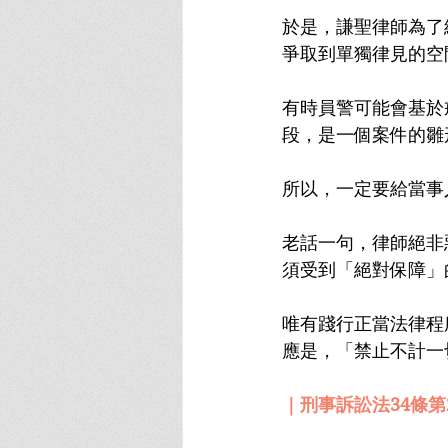
於是，謙聖律師為了
爭取到單獨律見的空
有時員警可能會基於
段，是一個案件的雛
所以，一定要給當事
老話一句，律師絕非
須受到「絕對保障」
唯有踐行正當法律程
應是，「禁止不計一
｜刑事訴訟法34條第