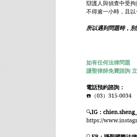
辯護人與偵查中受拘
不得逾一小時，且以
所以遇到問題時，別
如有任何法律問題﻿
謙聖律師免費諮詢 
電話預約諮詢：﻿
☎️（03）315-0034﻿
🔍
IG：chien.sheng_
https://www.instag
🔍
FB：謙聖國際法律