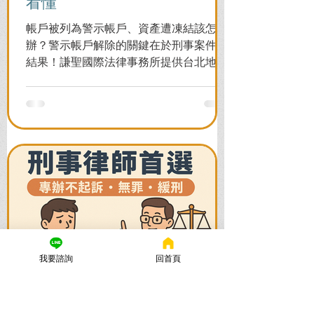
看懂
帳戶被列為警示帳戶、資產遭凍結該怎麼
辦？警示帳戶解除的關鍵在於刑事案件的
結果！謙聖國際法律事務所提供台北地檢
署/法院實務解析，教你如何面對洗錢防制
法與詐欺指控，爭取不起訴或無罪，順利
解除警示與衍生管制帳戶，恢復正常生
活。
我要諮詢
回首頁
謙聖國際法律事務所