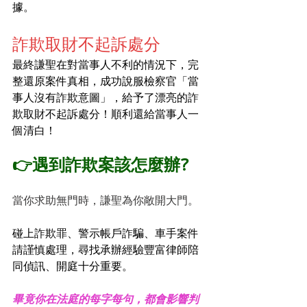
據。
詐欺取財不起訴處分
最終謙聖在對當事人不利的情況下，完
整還原案件真相，成功說服檢察官「當
事人沒有詐欺意圖」，給予了漂亮的詐
欺取財不起訴處分！順利還給當事人一
個清白！️
👉遇到詐欺案該怎麼辦?
當你求助無門時，謙聖為你敞開大門。
碰上詐欺罪、警示帳戶詐騙、車手案件
請謹慎處理，尋找承辦經驗豐富律師陪
同偵訊、開庭十分重要。
畢竟你在法庭的每字每句，都會影響判