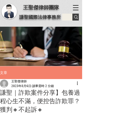
王聖傑律師團隊
謙聖國際法律事務所
文章
王聖傑律師
2023年8月6日
讀畢需時 2 分鐘
謙聖｜詐欺案件分享】️包養過
程心生不滿，便控告詐欺罪？
獲判🔸不起訴🔸