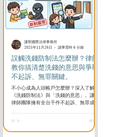
謙聖國際法律事務所
2025年11月26日
讀畢需時 6 分鐘
誤觸洗錢防制法怎麼辦？律師
教你搞清楚洗錢的意思與爭取
不起訴、無罪關鍵。
不小心成為人頭帳戶怎麼辦？深入了解
《洗錢防制法》與「洗錢的意思」。謙聖
律師團隊擁有全台千件不起訴、無罪成功
案例，教您面對警局約談與檢察官偵訊，
全力爭取不留案底的機會！