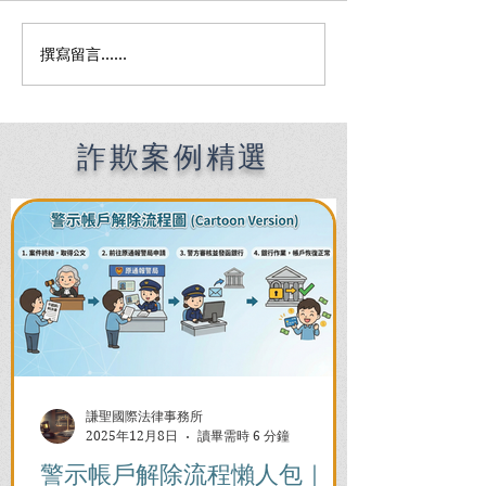
撰寫留言......
Premier English
何時該找刑事律
Speaking Criminal
南：偵查到審判
Defense Lawyers for
關鍵時機全解析
Filipinos in Taiwan:
Chien Sheng
詐欺案例精選
International Law Firm
謙聖國際法律事務所
2025年12月8日
讀畢需時 6 分鐘
警示帳戶解除流程懶人包｜