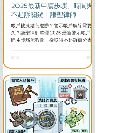
2025最新申請步驟、時間與
不起訴關鍵｜謙聖律師
帳戶被凍結怎麼辦？警示帳戶解除需要多
久？謙聖律師整理 2025 最新警示帳戶解
除 4 步驟流程圖。從取得不起訴處分書到
前往警局申請，一次看懂如何解除凍結，
並解答衍生管制帳戶能否使用等常見問
題，助您快速恢復信用與生活。