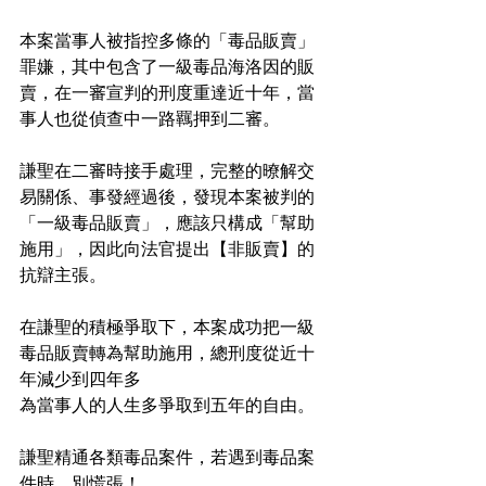
本案當事人被指控多條的「毒品販賣」
罪嫌，其中包含了一級毒品海洛因的販
賣，在一審宣判的刑度重達近十年，當
事人也從偵查中一路羈押到二審。
謙聖在二審時接手處理，完整的暸解交
易關係、事發經過後，發現本案被判的
「一級毒品販賣」，應該只構成「幫助
施用」，因此向法官提出【非販賣】的
抗辯主張。
在謙聖的積極爭取下，本案成功把一級
毒品販賣轉為幫助施用，總刑度從近十
年減少到四年多
為當事人的人生多爭取到五年的自由。
謙聖精通各類毒品案件，若遇到毒品案
件時，別慌張！﻿