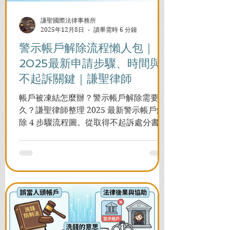
謙聖國際法律事務所
2025年12月8日
讀畢需時 6 分鐘
警示帳戶解除流程懶人包｜
2025最新申請步驟、時間與
不起訴關鍵｜謙聖律師
帳戶被凍結怎麼辦？警示帳戶解除需要多
久？謙聖律師整理 2025 最新警示帳戶解
除 4 步驟流程圖。從取得不起訴處分書到
前往警局申請，一次看懂如何解除凍結，
並解答衍生管制帳戶能否使用等常見問
題，助您快速恢復信用與生活。