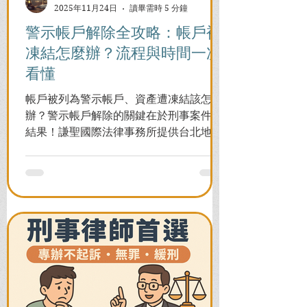
2025年11月24日
讀畢需時 5 分鐘
警示帳戶解除全攻略：帳戶被
凍結怎麼辦？流程與時間一次
看懂
帳戶被列為警示帳戶、資產遭凍結該怎麼
辦？警示帳戶解除的關鍵在於刑事案件的
結果！謙聖國際法律事務所提供台北地檢
署/法院實務解析，教你如何面對洗錢防制
法與詐欺指控，爭取不起訴或無罪，順利
解除警示與衍生管制帳戶，恢復正常生
活。