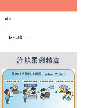
留言
撰寫留言......
何時該找刑事律師完整指
刑事律師費用全
南：偵查到審判階段，4大
何找到適合的律
關鍵時機全解析
收費陷阱與委任
詐欺案例精選