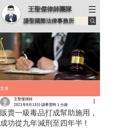
王聖傑律師團隊
謙聖國際法律事務所
文章
王聖傑律師
2021年9月13日
讀畢需時 1 分鐘
販賣一級毒品打成幫助施用，
成功從九年減刑至四年半 !