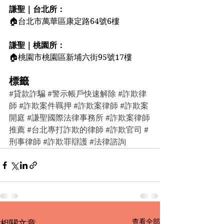
謙聖｜台北所：
🏠台北市萬華區康定路64號6樓
謙聖｜桃園所：
🏠桃園市桃園區新埔六街95號17樓
標籤
#貸款詐騙
#警示帳戶快速解除
#詐欺律
師
#詐欺案件羈押
#詐欺案律師
#詐欺案
開庭
#謙聖國際法律事務所
#詐欺案律師
推薦
#台北專打詐欺的律師
#詐欺官司
#
刑事律師
#詐欺罪辯護
#法律諮詢
查看全部
相關文章