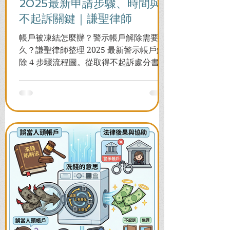
2025最新申請步驟、時間與
不起訴關鍵｜謙聖律師
帳戶被凍結怎麼辦？警示帳戶解除需要多
久？謙聖律師整理 2025 最新警示帳戶解
除 4 步驟流程圖。從取得不起訴處分書到
前往警局申請，一次看懂如何解除凍結，
並解答衍生管制帳戶能否使用等常見問
題，助您快速恢復信用與生活。