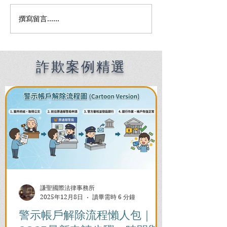
撰寫留言......
Premier English
何時該找刑事律
Speaking Criminal
南：偵查到審判
Defense Lawyers for
關鍵時機全解析
Filipinos in Taiwan:
Chien Sheng
詐欺案例精選
International Law Firm
謙聖國際法律事務所
2025年12月8日
讀畢需時 6 分鐘
警示帳戶解除流程懶人包｜