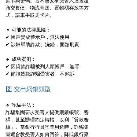
款卡與密碼。通常會要求受害人透過超
商交貨便、物流寄送、置物櫃存放等方
式，讓車手取走卡片。
🔹 可能的法律風險：
✔ 帳戶變成警示戶，無法使用
✔ 涉嫌幫助詐欺、洗錢，面臨刑責
🔹 成功案例：
✔ 因貸款詐騙被列人頭帳戶—無罪
✔ 簡訊貸款詐騙受害者—不起訴
2️⃣ 交出網銀類型
🔹 詐騙手法：
詐騙集團要求受害人提供網銀帳號、密
碼，甚至辦理約定轉帳，以利「貸款審
核」。當銀行行員詢問用途時，詐騙集
團還會教受害人如何回答，降低銀行察