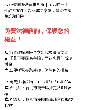
🔍 謙聖國際法律事務所 | 全台唯一上千
件詐欺案件不起訴成功案例，幫助你擺
脫詐騙陷阱！
免費法律諮詢，保護您的
權益！
📞 貸款詐騙糾紛？立即尋求法律協助！
🚨 千萬不要因為害怕，而錯失最佳辯護
機會！
📩 立即聯繫專業律師，保障你的權益！
📌 免費法律諮詢 | 📞 （03）3150-034
🏛 台北所：台北市萬華區康定路64號6
樓
🏛 桃園所：桃園市桃園區新埔六街95號
17樓