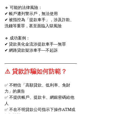
🔹 可能的法律風險：
✔ 帳戶遭列警示戶，無法使用
✔ 被指控為「提款車手」，涉及詐欺、
洗錢等重罪，甚至面臨入獄風險
🔹 成功案例：
✔ 貸款美化金流涉提款車手—無罪
✔ 網路貸款疑涉車手—不起訴
⚠️ 貸款詐騙如何防範？
✅ 不輕信「高額貸款、低利率、免財
力」的廣告
✅ 不提供帳戶、提款卡、網銀密碼給他
人
✅ 不在不明貸款公司指示下操作ATM或