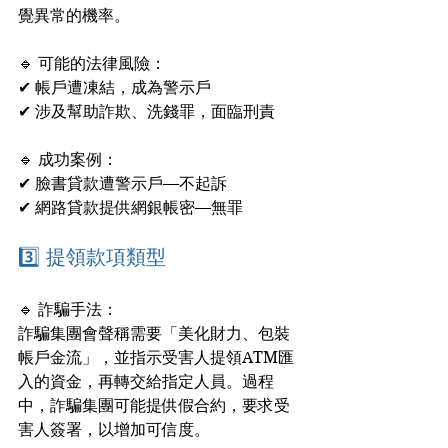
覺異常的機率。
🔹 可能的法律風險：
✔ 帳戶遭凍結，成為警示戶
✔ 涉及幫助詐欺、洗錢罪，面臨刑責
🔹 成功案例：
✔ 臉書貸款遭警示戶—不起訴
✔ 網路貸款提供網銀帳密—無罪
3️⃣ 提領款項類型
🔹 詐騙手法：
詐騙集團會聲稱需要「美化財力、包裝
帳戶金流」，並指示受害人提領ATM匯
入的資金，再轉交給指定人員。過程
中，詐騙集團可能提供假合約，要求受
害人簽署，以增加可信度。