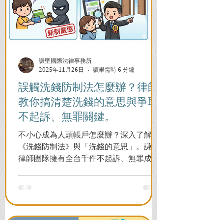
謙聖國際法律事務所
2025年11月26日
讀畢需時 6 分鐘
誤觸洗錢防制法怎麼辦？律師
教你搞清楚洗錢的意思與爭取
不起訴、無罪關鍵。
不小心成為人頭帳戶怎麼辦？深入了解
《洗錢防制法》與「洗錢的意思」。謙聖
律師團隊擁有全台千件不起訴、無罪成功
案例，教您面對警局約談與檢察官偵訊，
全力爭取不留案底的機會！