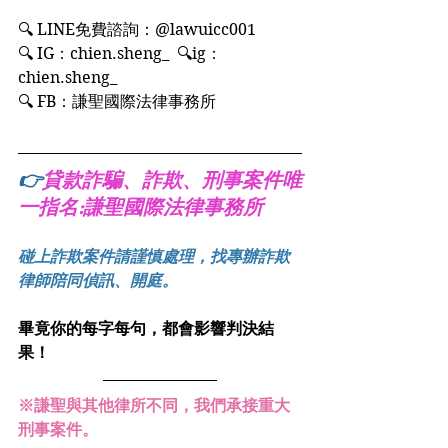
🔍 LINE免費諮詢：@lawuicc001
🔍 IG：chien.sheng_  🔍ig：
chien.sheng_
🔍 FB：謙聖國際法律事務所
👉
貸款詐騙、詐欺、刑事案件唯
一指名:謙聖國際法律事務所
碰上詐欺案件請謹慎處理，找專辦詐欺
律師陪同偵訊、開庭。
畢竟你的每字每句，都會影響判決結
果！
※謙聖與其他律所不同，我們承接重大
刑事案件。