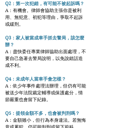
Q2：第一次犯錯，有可能不被起訴嗎？
A：有機會。律師會協助主張你是被利
用、無犯意、初犯等理由，爭取不起訴
或緩刑。
Q3：家人被當成車手抓去警局，該怎麼
辦？
A：盡快委任專業律師協助出面處理，不
要自己急著去警局說明，以免說錯話造
成不利。
Q4：未成年人當車手會怎樣？
A：依少年事件處理法辦理，但仍有可能
被送少年法院裁定輔導或保護處分，情
節嚴重也會留下紀錄。
Q5：提領金額不多，也會被判刑嗎？
A：金額雖小，但行為本身違法。若無悔
意或累犯，仍可能判刑或留下前科。