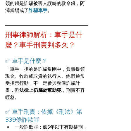
領的錢是詐騙被害人誤轉的救命錢，阿
澤當場成了
詐騙車手
。
刑事律師解析：車手是什
麼？車手刑責判多久？
✅ 
車手是什麼？
「車手」指的是詐騙集團中，負責提領
現金、收款或取貨的執行人。他們通常
受指示行動，不一定參與整個詐騙計
畫，但
法律上仍屬於幫助犯
，刑責不容
輕忽。
✅ 
車手刑責：依據《刑法》第
339條詐欺罪
一般詐欺罪：處5年以下有期徒刑，