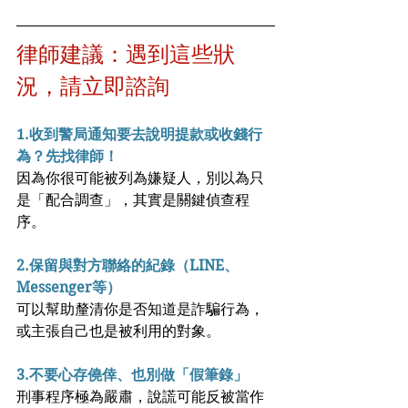
律師建議：遇到這些狀
況，請立即諮詢
1.收到警局通知要去說明提款或收錢行
為？先找律師！
因為你很可能被列為嫌疑人，別以為只
是「配合調查」，其實是關鍵偵查程
序。
2.保留與對方聯絡的紀錄（LINE、
Messenger等）
可以幫助釐清你是否知道是詐騙行為，
或主張自己也是被利用的對象。
3.不要心存僥倖、也別做「假筆錄」
刑事程序極為嚴肅，說謊可能反被當作