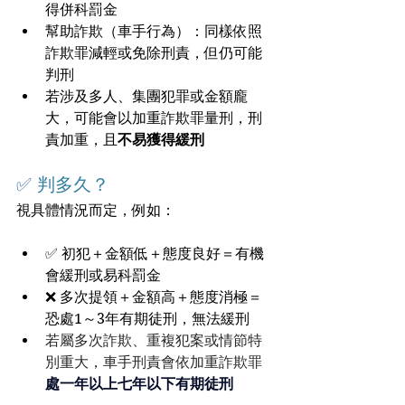
得併科罰金
幫助詐欺（車手行為）：同樣依照
詐欺罪減輕或免除刑責，但仍可能
判刑
若涉及多人、集團犯罪或金額龐
大，可能會以加重詐欺罪量刑，刑
責加重，且
不易獲得緩刑
✅ 
判多久？
視具體情況而定，例如：
✅ 初犯＋金額低＋態度良好＝有機
會緩刑或易科罰金
❌ 多次提領＋金額高＋態度消極＝
恐處1～3年有期徒刑，無法緩刑
若屬多次詐欺、重複犯案或情節特
別重大，車手刑責會依加重詐欺罪
處一年以上七年以下有期徒刑