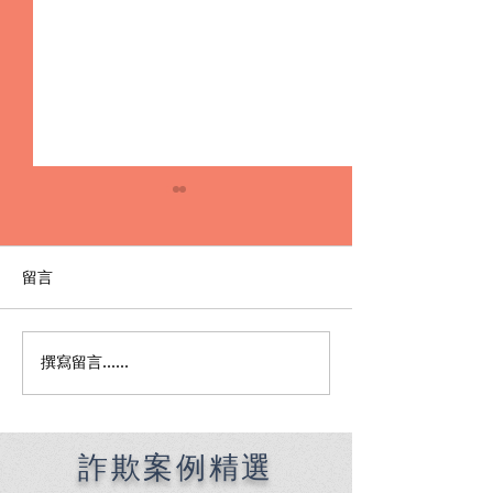
留言
撰寫留言......
Premier English
何時該找刑事律
Speaking Criminal
南：偵查到審判
Defense Lawyers for
關鍵時機全解析
Filipinos in Taiwan:
Chien Sheng
詐欺案例精選
International Law Firm