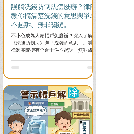
誤觸洗錢防制法怎麼辦？律師
教你搞清楚洗錢的意思與爭取
不起訴、無罪關鍵。
不小心成為人頭帳戶怎麼辦？深入了解
《洗錢防制法》與「洗錢的意思」。謙聖
律師團隊擁有全台千件不起訴、無罪成功
案例，教您面對警局約談與檢察官偵訊，
全力爭取不留案底的機會！