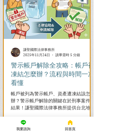
謙聖國際法律事務所
2025年11月24日
讀畢需時 5 分鐘
警示帳戶解除全攻略：帳戶被
凍結怎麼辦？流程與時間一次
看懂
帳戶被列為警示帳戶、資產遭凍結該怎麼
辦？警示帳戶解除的關鍵在於刑事案件的
結果！謙聖國際法律事務所提供台北地檢
署/法院實務解析，教你如何面對洗錢防制
法與詐欺指控，爭取不起訴或無罪，順利
解除警示與衍生管制帳戶，恢復正常生
我要諮詢
回首頁