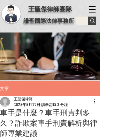
王聖傑律師團隊
謙聖國際法律事務所
文章
王聖傑律師
2025年5月17日
讀畢需時 3 分鐘
車手是什麼？車手刑責判多
久？詐欺案車手刑責解析與律
師專業建議