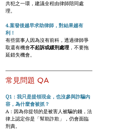
共犯之一環，建議全程由律師陪同處
理。
4.案發後越早求助律師，對結果越有
利！
有些當事人因為沒有前科，透過律師爭
取還有機會
不起訴或緩刑處理
，不要拖
延錯失機會。
常見問題 QA
Q1：我只是提領現金，也沒參與詐騙內
容，為什麼會被抓？
A：因為你提領的是被害人被騙的錢，法
律上認定你是「幫助詐欺」，仍會面臨
刑責。