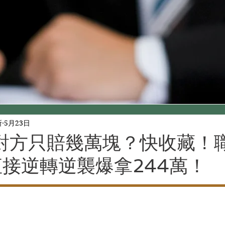
所
5月23日
對方只賠幾萬塊？快收藏！
直接逆轉逆襲爆拿244萬！