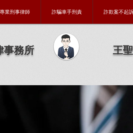
專業刑事律師
詐騙車手刑責
詐欺案不起
律事務所
王聖