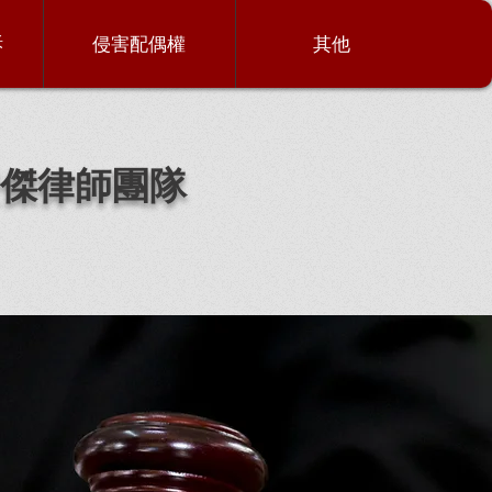
訴
侵害配偶權
其他
傑律師團隊