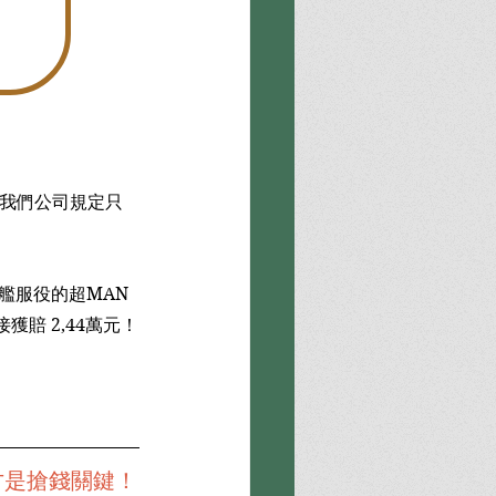
「我們公司規定只
艦服役的超MAN
賠 2,44萬元！
才是搶錢關鍵！