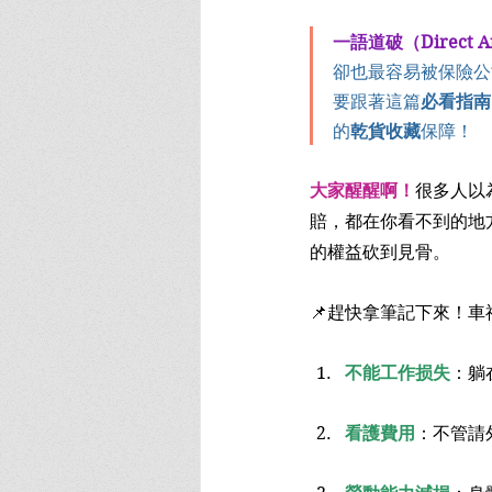
一語道破（Direct A
卻也最容易被保險公
要跟著這篇
必看指南
的
乾貨收藏
保障！
大家醒醒啊！
很多人以
賠，都在你看不到的地
的權益砍到見骨。
📌趕快拿筆記下來！
不能工作损失
：躺
看護費用
：不管請