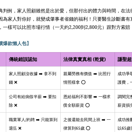
典判例，家人照顧雖然是出於愛，但那付出的體力與時間，在法
因為家人對你好，就變成肇事者省錢的福利！只要醫生診斷書有
一樣可以比照市場行情（一天約2,200到2,800元）跟對方索賠
償爆款懶人包】
傳統錯誤認知
法律真實真相 (乾貨)
謙聖超
家人照顧沒收據 ➡️ 拿不到
親屬勞務有價值 ➡️ 比照行
成功爭
錢 ❌
情照樣拿 ⭕
護費，
公司有給病假半薪 ➡️ 要扣
恩給福利不影響 ➡️ 一樣求
調閱完
除 ❌
償全額薪資 ⭕
薪資損
職業軍人/約聘 ➡️ 只能算到
之後還能去民間上班 ➡️ 一
成功推
退伍 ❌
律算到65歲 ⭕
以65