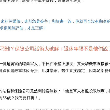
體留後遺症，影響下半輩子賺錢，這筆通常最貴！
開出來的芭樂價，先別急著簽字！和解書一簽，你就再也沒有翻身
求償風險評估，才是正解！
分被刁難？保險公司話術大破解：退休年限不是他們說
一個超厲害的職業軍人，平日在軍艦上服役。某天騎機車直接被
腳踝多處嚴重移位骨折、肌腱攣縮。醫生直接鑑定：因為足部變
的法務和保險公司竟然開始耍無賴：「他是軍人有服役限制啊，
到65歲？我們要打折！」