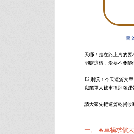
圖
天哪！走在路上真的要
能賠這樣，愛要不要隨
💥 別慌！今天這篇
職業軍人被車撞到腳踝骨
請大家先把這篇乾貨收
一、 🔥車禍求