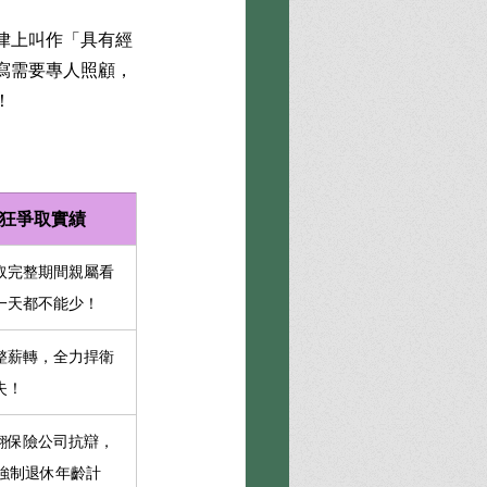
律上叫作「具有經
寫需要專人照顧，
！
狂爭取實績
取完整期間親屬看
一天都不能少！
整薪轉，全力捍衛
失！
翻保險公司抗辯，
歲強制退休年齡計