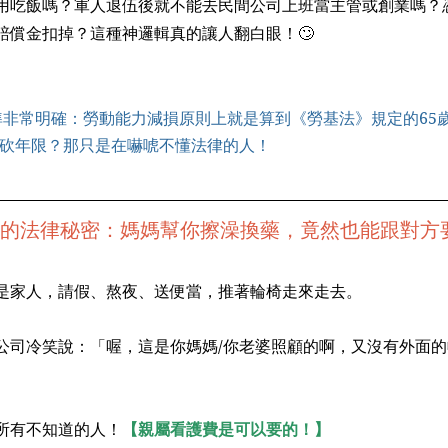
用吃飯嗎？軍人退伍後就不能去民間公司上班當主管或創業嗎？
賠償金扣掉？這種神邏輯真的讓人翻白眼！🙄
標準非常明確：勞動能力減損原則上就是算到《勞基法》規定的65
砍年限？那只是在嚇唬不懂法律的人！
訴你的法律秘密：媽媽幫你擦澡換藥，竟然也能跟對方
是家人，請假、熬夜、送便當，推著輪椅走來走去。
公司冷笑說：「喔，這是你媽媽/你老婆照顧的啊，又沒有外面
所有不知道的人！
【親屬看護費是可以要的！】