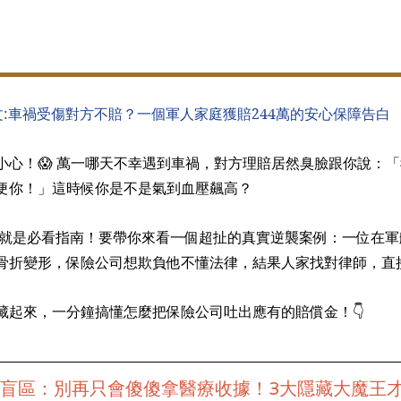
文:車禍受傷對方不賠？一個軍人家庭獲賠244萬的安心保障告白
小心！😱 萬一哪天不幸遇到車禍，對方理賠居然臭臉跟你說：
便你！」這時候你是不是氣到血壓飆高？
文章就是必看指南！要帶你來看一個超扯的真實逆襲案例：一位在軍
折變形，保險公司想欺負他不懂法律，結果人家找對律師，直接獲
藏起來，一分鐘搞懂怎麼把保險公司吐出應有的賠償金！👇
償大盲區：別再只會傻傻拿醫療收據！3大隱藏大魔王