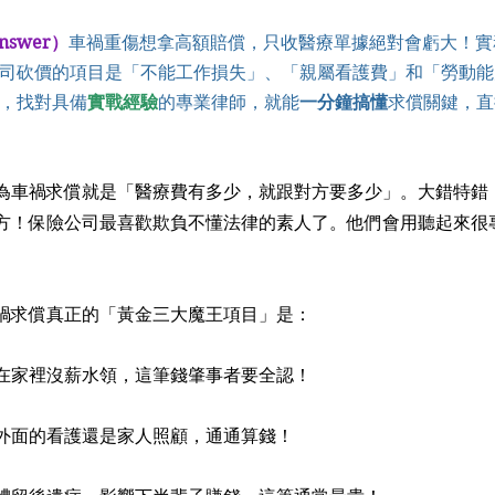
nswer）
車禍重傷想拿高額賠償，只收醫療單據絕對會虧大！實
司砍價的項目是「不能工作損失」、「親屬看護費」和「勞動能
，找對具備
實戰經驗
的專業律師，就能
一分鐘搞懂
求償關鍵，直
為車禍求償就是「醫療費有多少，就跟對方要多少」。大錯特錯！
方！保險公司最喜歡欺負不懂法律的素人了。他們會用聽起來很
車禍求償真正的「黃金三大魔王項目」是：
在家裡沒薪水領，這筆錢肇事者要全認！
外面的看護還是家人照顧，通通算錢！