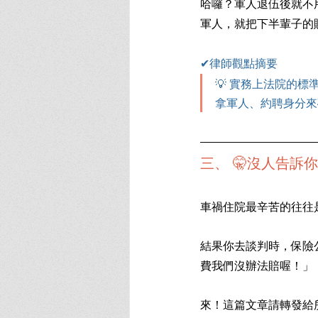
哈囉？軍人退伍後就不
軍人，就把下半輩子的
✔律師觀點摘要
💡 實務上法院的
拿軍人、約聘身分來
三、 🤫沒人告
車禍住院最辛苦的往往
結果你去談判時，保險
費我們沒辦法賠喔！」
來！這篇文章請轉發給