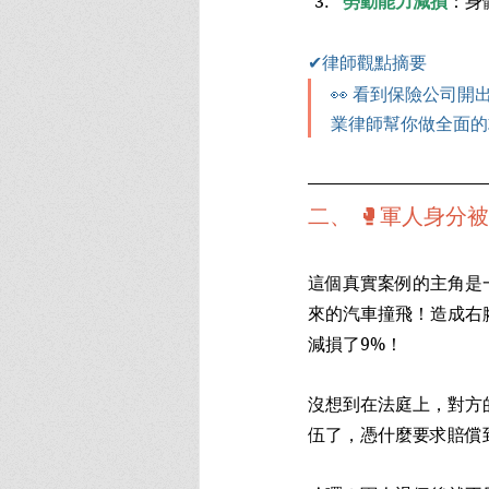
勞動能力減損
：身
✔律師觀點摘要
👀 看到保險公司
業律師幫你做全面的
二、 🥊軍人身
這個真實案例的主角是
來的汽車撞飛！造成右
減損了9%！
沒想到在法庭上，對方
伍了，憑什麼要求賠償