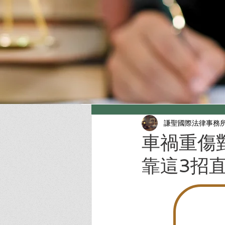
謙聖國際法律事務
車禍重傷
靠這3招