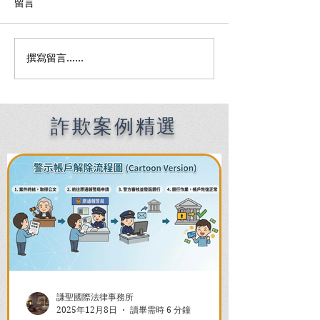
留言
撰寫留言......
Premier English
何時該找刑事律
Speaking Criminal
南：偵查到審判
Defense Lawyers for
關鍵時機全解析
Filipinos in Taiwan:
Chien Sheng
詐欺案例精選
International Law Firm
謙聖國際法律事務所
2025年12月8日
讀畢需時 6 分鐘