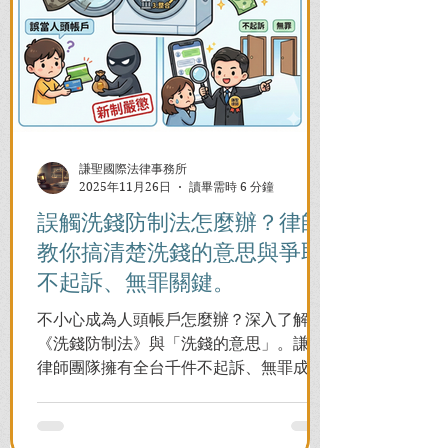
謙聖國際法律事務所
2025年11月26日
讀畢需時 6 分鐘
誤觸洗錢防制法怎麼辦？律師
教你搞清楚洗錢的意思與爭取
不起訴、無罪關鍵。
不小心成為人頭帳戶怎麼辦？深入了解
《洗錢防制法》與「洗錢的意思」。謙聖
律師團隊擁有全台千件不起訴、無罪成功
案例，教您面對警局約談與檢察官偵訊，
全力爭取不留案底的機會！