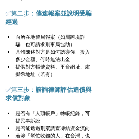
✅
第二步：
儘速報案並說明受騙
經過
向所在地警局報案（如屬跨境詐
騙，也可請求刑事局協助）
具體陳述對方是如何誘導你、投入
多少金額、何時無法出金
提供對方帳號資料、平台網址、虛
擬幣地址（若有）
✅
第三步：
諮詢律師評估追償與
求償對象
是否有「人頭帳戶」轉帳紀錄，可
提民事訴訟
是否能透過刑案調查凍結資金流向
若涉「幫忙收錢的人」在台灣，也