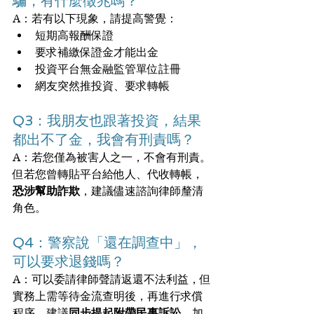
騙，有什麼徵兆嗎？
A：若有以下現象，請提高警覺：
短期高報酬保證
要求補繳保證金才能出金
投資平台無金融監管單位註冊
網友突然推投資、要求轉帳
Q3：我朋友也跟著投資，結果
都出不了金，我會有刑責嗎？
A：若您僅為被害人之一，不會有刑責。
但若您曾轉貼平台給他人、代收轉帳，
恐涉幫助詐欺
，建議儘速諮詢律師釐清
角色。
Q4：警察說「還在調查中」，
可以要求退錢嗎？
A：可以委請律師聲請返還不法利益，但
實務上需等待金流查明後，再進行求償
程序。建議
同步提起附帶民事訴訟
，加