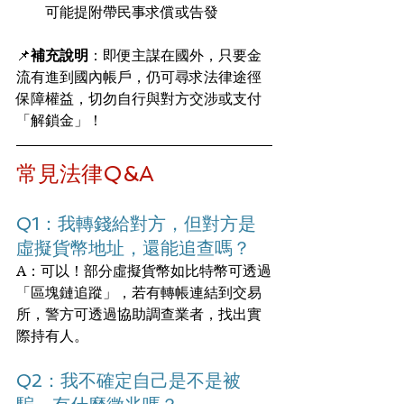
可能提附帶民事求償或告發
📌
補充說明
：即便主謀在國外，只要金
流有進到國內帳戶，仍可尋求法律途徑
保障權益，切勿自行與對方交涉或支付
「解鎖金」！
常見法律Q&A
Q1：我轉錢給對方，但對方是
虛擬貨幣地址，還能追查嗎？
A：可以！部分虛擬貨幣如比特幣可透過
「區塊鏈追蹤」，若有轉帳連結到交易
所，警方可透過協助調查業者，找出實
際持有人。
Q2：我不確定自己是不是被