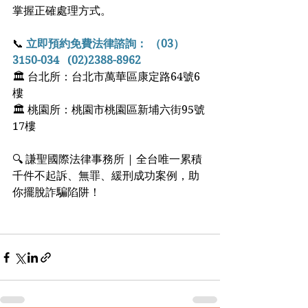
掌握正確處理方式。
📞 
立即預約免費法律諮詢： （03）
3150-034   (02)2388-8962
🏛 台北所：台北市萬華區康定路64號6
樓
🏛 桃園所：桃園市桃園區新埔六街95號
17樓
🔍 謙聖國際法律事務所 | 全台唯一累積
千件不起訴、無罪、緩刑成功案例，助
你擺脫詐騙陷阱！