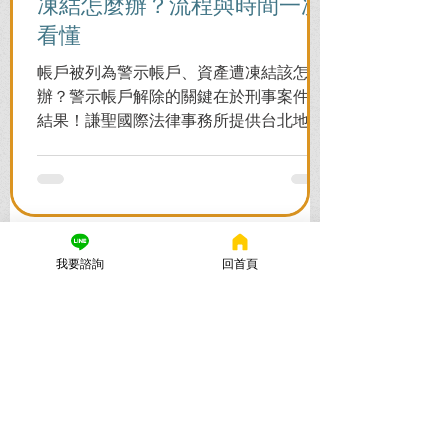
凍結怎麼辦？流程與時間一次
看懂
帳戶被列為警示帳戶、資產遭凍結該怎麼
辦？警示帳戶解除的關鍵在於刑事案件的
結果！謙聖國際法律事務所提供台北地檢
署/法院實務解析，教你如何面對洗錢防制
法與詐欺指控，爭取不起訴或無罪，順利
解除警示與衍生管制帳戶，恢復正常生
活。
我要諮詢
回首頁