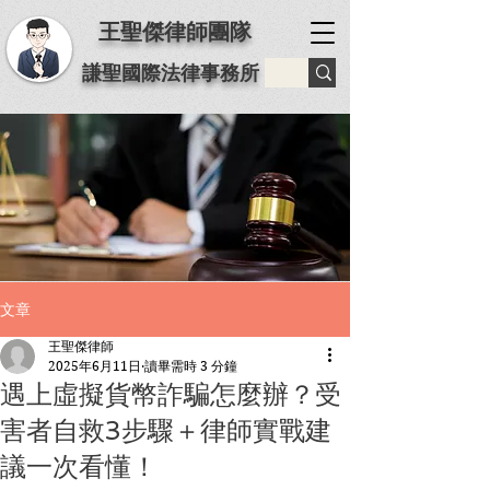
王聖傑律師團隊
謙聖國際法律事務所
文章
王聖傑律師
2025年6月11日
讀畢需時 3 分鐘
遇上虛擬貨幣詐騙怎麼辦？受
害者自救3步驟＋律師實戰建
議一次看懂！