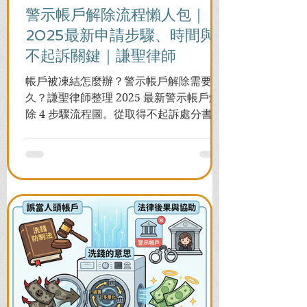
警示帳戶解除流程懶人包｜
2025最新申請步驟、時間與
不起訴關鍵｜謙聖律師
帳戶被凍結怎麼辦？警示帳戶解除需要多
久？謙聖律師整理 2025 最新警示帳戶解
除 4 步驟流程圖。從取得不起訴處分書到
前往警局申請，一次看懂如何解除凍結，
並解答衍生管制帳戶能否使用等常見問
題，助您快速恢復信用與生活。