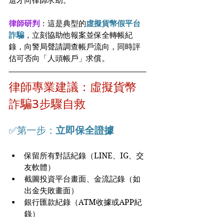
這才向律師求助。
律師研判
：這是典型的
虛擬貨幣假平台
詐騙
，立刻協助他報案並保全轉帳紀
錄，向警局聲請調查帳戶流向，同時評
估可否向「人頭帳戶」求償。
律師專業建議：虛擬貨幣
詐騙3步驟自救
✅
第一步：
立即保全證據
保留所有對話紀錄（LINE、IG、交
友軟體）
截圖投資平台畫面、金流記錄（如
出金失敗畫面）
銀行匯款紀錄（ATM收據或APP紀
錄）