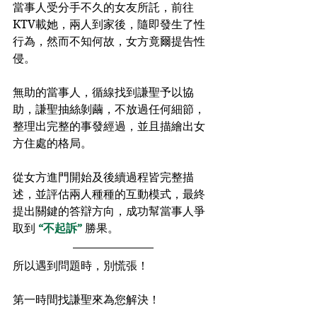
當事人受分手不久的女友所託，前往
KTV載她，兩人到家後，隨即發生了性
行為，然而不知何故，女方竟爾提告性
侵。
無助的當事人，循線找到謙聖予以協
助，謙聖抽絲剝繭，不放過任何細節，
整理出完整的事發經過，並且描繪出女
方住處的格局。
從女方進門開始及後續過程皆完整描
述，並評估兩人種種的互動模式，最終
提出關鍵的答辯方向，成功幫當事人爭
取到 
“不起訴”
 勝果。
所以遇到問題時，別慌張！﻿
第一時間找謙聖來為您解決！﻿