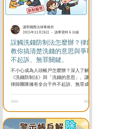
謙聖國際法律事務所
2025年11月26日
讀畢需時 6 分鐘
誤觸洗錢防制法怎麼辦？律師
教你搞清楚洗錢的意思與爭取
不起訴、無罪關鍵。
不小心成為人頭帳戶怎麼辦？深入了解
《洗錢防制法》與「洗錢的意思」。謙聖
律師團隊擁有全台千件不起訴、無罪成功
案例，教您面對警局約談與檢察官偵訊，
全力爭取不留案底的機會！