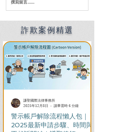
撰寫留言......
Premier English
何時該找刑事律
Speaking Criminal
南：偵查到審判
Defense Lawyers for
關鍵時機全解析
Filipinos in Taiwan:
Chien Sheng
詐欺案例精選
International Law Firm
謙聖國際法律事務所
2025年12月8日
讀畢需時 6 分鐘
警示帳戶解除流程懶人包｜
2025最新申請步驟、時間與