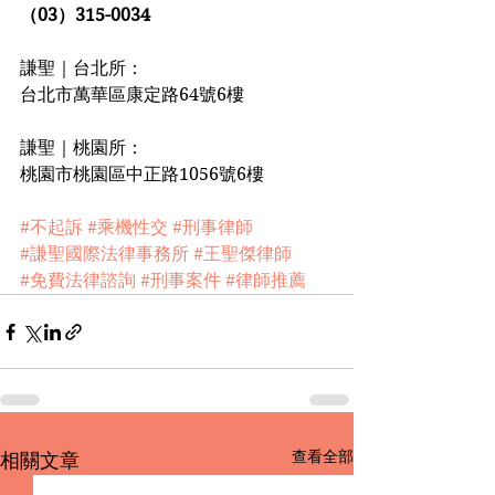
（03）315-0034
謙聖｜台北所：
台北市萬華區康定路64號6樓
謙聖｜桃園所：
桃園市桃園區中正路1056號6樓
#不起訴
#乘機性交
#刑事律師
#謙聖國際法律事務所
#王聖傑律師
#免費法律諮詢
#刑事案件
#律師推薦
查看全部
相關文章