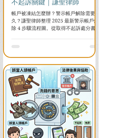
不起訴關鍵｜謙聖律師
帳戶被凍結怎麼辦？警示帳戶解除需要多
久？謙聖律師整理 2025 最新警示帳戶解
除 4 步驟流程圖。從取得不起訴處分書到
前往警局申請，一次看懂如何解除凍結，
並解答衍生管制帳戶能否使用等常見問
題，助您快速恢復信用與生活。