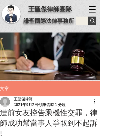
王聖傑律師團隊
謙聖國際法律事務所
文章
王聖傑律師
2021年9月2日
讀畢需時 1 分鐘
⁡遭前女友控告乘機性交罪，律
師成功幫當事人爭取到不起訴
!