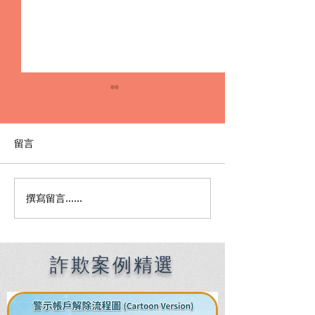
留言
撰寫留言......
A Must-Read f
外遇出軌還敢跟我搶小
Foreigners in 
孩？別慌！3分鐘秒懂「離
How an Englis
婚爭奪監護權」神級懶人
Speaking Lawye
包，教你如何KO不忠配
Kaohsiung Hel
詐欺案例精選
偶！
Overcome Lan
Barriers and L
Crises