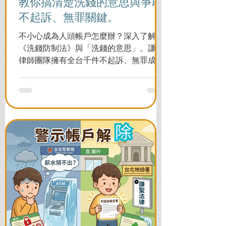
教你搞清楚洗錢的意思與爭取
不起訴、無罪關鍵。
不小心成為人頭帳戶怎麼辦？深入了解
《洗錢防制法》與「洗錢的意思」。謙聖
律師團隊擁有全台千件不起訴、無罪成功
案例，教您面對警局約談與檢察官偵訊，
全力爭取不留案底的機會！