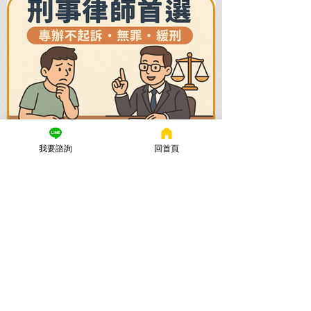
我要諮詢
回首頁
謙聖國際法律事務所
2025年11月12日
讀畢需時 5 分鐘
法律諮詢：刑事律師首選【謙
聖律師】！專打詐欺、毒品、
各種刑事案件，成功不起訴、
無罪、緩刑！
捲入刑事案件怎麼辦？立即尋求刑事律師
的免費法律諮詢，協助您在刑事訴訟初期
爭取不起訴、無罪、緩刑。