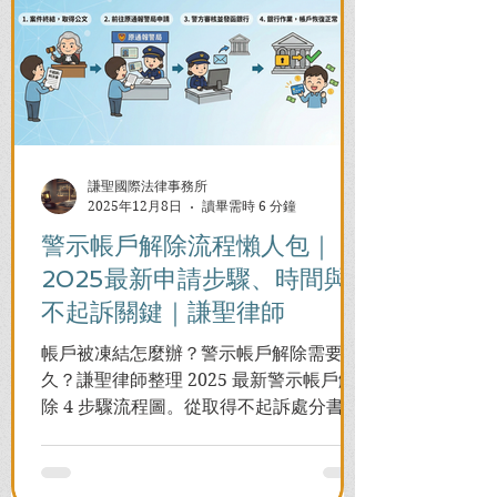
謙聖國際法律事務所
2025年12月8日
讀畢需時 6 分鐘
警示帳戶解除流程懶人包｜
2025最新申請步驟、時間與
不起訴關鍵｜謙聖律師
帳戶被凍結怎麼辦？警示帳戶解除需要多
久？謙聖律師整理 2025 最新警示帳戶解
除 4 步驟流程圖。從取得不起訴處分書到
前往警局申請，一次看懂如何解除凍結，
並解答衍生管制帳戶能否使用等常見問
題，助您快速恢復信用與生活。