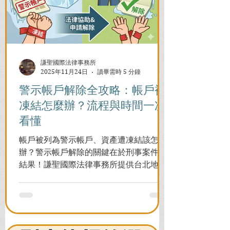
謙聖國際法律事務所
2025年11月24日
讀畢需時 5 分鐘
警示帳戶解除全攻略：帳戶被
凍結怎麼辦？流程與時間一次
看懂
帳戶被列為警示帳戶、資產遭凍結該怎麼
辦？警示帳戶解除的關鍵在於刑事案件的
結果！謙聖國際法律事務所提供台北地檢
署/法院實務解析，教你如何面對洗錢防制
法與詐欺指控，爭取不起訴或無罪，順利
解除警示與衍生管制帳戶，恢復正常生
活。