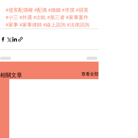
#侵害配偶權
#配偶
#婚姻
#求償
#損害
#小三
#外遇
#出軌
#第三者
#家事案件
#家事
#家事律師
#線上諮詢
#法律諮詢
查看全部
相關文章