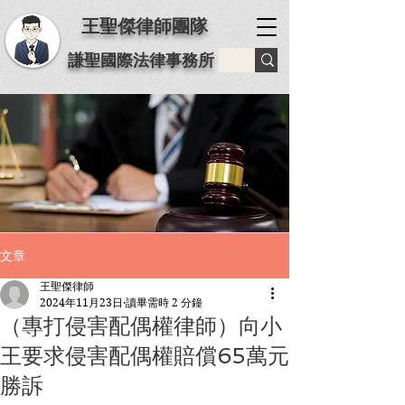
王聖傑律師團隊
謙聖國際法律事務所
文章
王聖傑律師
2024年11月23日
讀畢需時 2 分鐘
（專打侵害配偶權律師）向小
王要求侵害配偶權賠償65萬元
勝訴