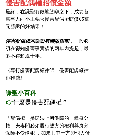
侵害配偶權賠償金額
最終，在謙聖有效地答辯之下，成功替
當事人向小王要求侵害配偶權賠償65萬
元勝訴的好結果！
侵害配偶權的訴訟有時效限制
，一般必
須在得知侵害事實後的兩年內提起，最
多不得超過十年。
《專打侵害配偶權律師，侵害配偶權律
師推薦》
謙聖小百科
👉
什麼是侵害配偶權？
「配偶權」是民法上所保障的一種身分
權，夫妻間必須履行雙方的權利與身分
保障不受侵犯 ，如果其中一方與他人發