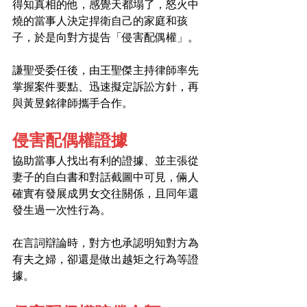
得知真相的他，感覺天都塌了，怒火中
燒的當事人決定捍衛自己的家庭和孩
子，於是向對方提告「侵害配偶權」。
謙聖受委任後，由王聖傑主持律師率先
掌握案件要點、迅速擬定訴訟方針，再
與黃昱銘律師攜手合作。
侵害配偶權證據
協助當事人找出有利的證據、並主張從
妻子的自白書和對話截圖中可見，倆人
確實有發展成男女交往關係，且同年還
發生過一次性行為。
在言詞辯論時，對方也承認明知對方為
有夫之婦，卻還是做出越矩之行為等證
據。