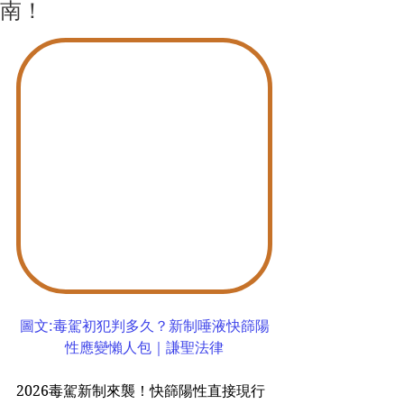
南！
圖文:毒駕初犯判多久？新制唾液快篩陽
性應變懶人包｜謙聖法律
2026毒駕新制來襲！快篩陽性直接現行