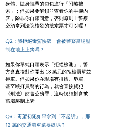
身體、隨身攜帶的包包進行「附隨搜
索」；但如果要解鎖並查看你的手機內
容，除非你自願同意，否則原則上警察
必須拿到法院核發的搜索票才可以喔！
Q2：我拒絕毒駕快篩，會被警察當場壓
制在地上上銬嗎？
如果你單純口頭表示「拒絕檢測」，警
方會直接對你開出 18 萬元的拒檢罰單並
拖車。但如果你在現場有推擠、辱罵、
甚至毆打員警的行為，就會直接觸犯
《刑法》妨害公務罪，這時候絕對會被
當場壓制上銬！
Q3：毒駕初犯如果拿到「不起訴」，那 
12 萬的交通罰單還要繳嗎？