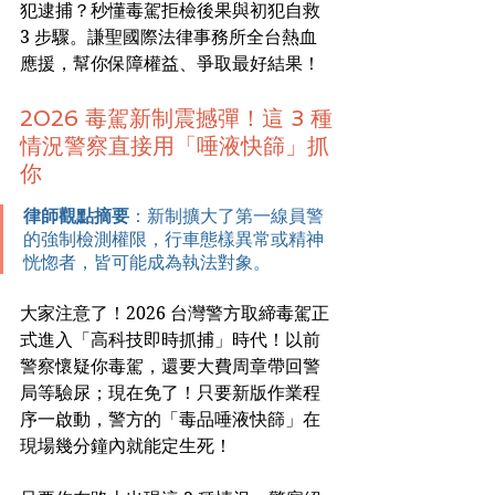
犯逮捕？秒懂毒駕拒檢後果與初犯自救 
3 步驟。謙聖國際法律事務所全台熱血
應援，幫你保障權益、爭取最好結果！
2026 毒駕新制震撼彈！這 3 種
情況警察直接用「唾液快篩」抓
你
律師觀點摘要
：新制擴大了第一線員警
的強制檢測權限，行車態樣異常或精神
恍惚者，皆可能成為執法對象。
大家注意了！2026 台灣警方取締毒駕正
式進入「高科技即時抓捕」時代！以前
警察懷疑你毒駕，還要大費周章帶回警
局等驗尿；現在免了！只要新版作業程
序一啟動，警方的「毒品唾液快篩」在
現場幾分鐘內就能定生死！