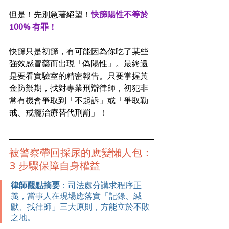
但是！先別急著絕望！
快篩陽性不等於 
100% 有罪！
快篩只是初篩，有可能因為你吃了某些
強效感冒藥而出現「偽陽性」。最終還
是要看實驗室的精密報告。只要掌握黃
金防禦期，找對專業刑辯律師，初犯非
常有機會爭取到「不起訴」或「爭取勒
戒、戒癮治療替代刑罰」！
被警察帶回採尿的應變懶人包：
3 步驟保障自身權益
律師觀點摘要
：司法處分講求程序正
義，當事人在現場應落實「記錄、緘
默、找律師」三大原則，方能立於不敗
之地。