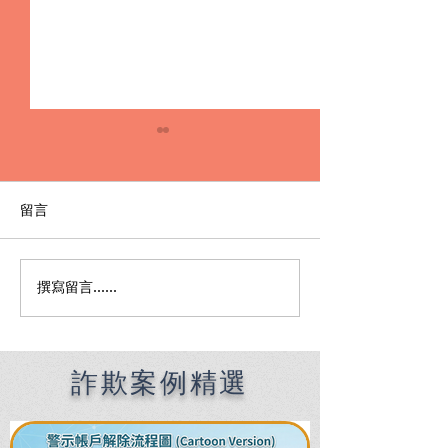
留言
撰寫留言......
【謙聖｜毒品案件分享】
當事人在製作筆
施用一級毒品，檢察官聲
有吸食二級毒品
請勒戒駁回，讓當事人不
他命，謙聖律師
用進去勒戒所！
襲，爭取到施用
詐欺案例精選
不起訴 !