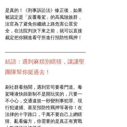
是真的！《刑事訴訟法》修正後，如果
被認定是「反覆毒駕」的高風險族群，
法官為了避免你繼續上路危害公眾安
全，在法院判決下來之前，就可以直接
裁定把你關進看守所進行預防性羈押！
結語：遇到麻煩別瞎猜，讓謙聖
團隊幫你挺過去！
刷社群看熱鬧，遇到官司要看門道。毒
駕唾液快篩新制不是開玩笑的，只要一
不小心，交通違規一秒變刑事犯罪、現
行犯逮捕、甚至預防性羈押等著你！在
法律的十字路口，千萬不要自己上網瞎
猜、亂看偏方，你需要的是真正有實戰