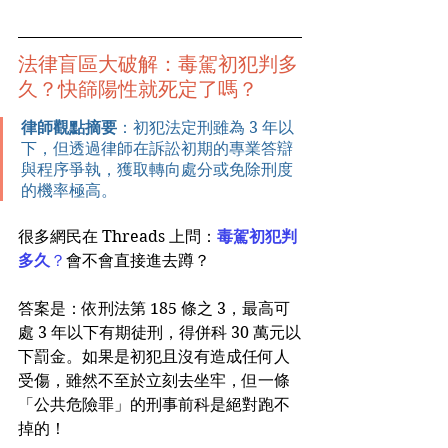
法律盲區大破解：毒駕初犯判多
久？快篩陽性就死定了嗎？
律師觀點摘要
：初犯法定刑雖為 3 年以
下，但透過律師在訴訟初期的專業答辯
與程序爭執，獲取轉向處分或免除刑度
的機率極高。
很多網民在 Threads 上問：
毒駕初犯判
多久
？
會不會直接進去蹲？
答案是：依刑法第 185 條之 3，最高可
處 3 年以下有期徒刑，得併科 30 萬元以
下罰金。如果是初犯且沒有造成任何人
受傷，雖然不至於立刻去坐牢，但一條
「公共危險罪」的刑事前科是絕對跑不
掉的！