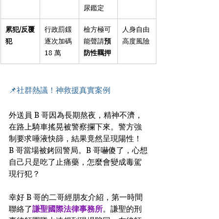
尿鑑定
累犯/反覆
行政罰鍰
檢方極可
人身自由
犯
逐次加碼 
能聲請
預
高度風險
18 萬
防性羈押
📌社群熱議！神救援真實案例
外送員 B 哥因為長期熬夜，精神不濟，
在路上騎車搖晃被警察攔下來。警方強
制要求唾液快篩，結果竟然呈現陽性！
B 哥當場被銬回警局。B 哥嚇傻了，心想
自己只是吃了止痛藥，怎麼會變成毒駕
現行犯？
幸好 B 哥的二哥經朋友介紹，第一時間
聯絡了
謙聖國際法律事務所
。謙聖的刑