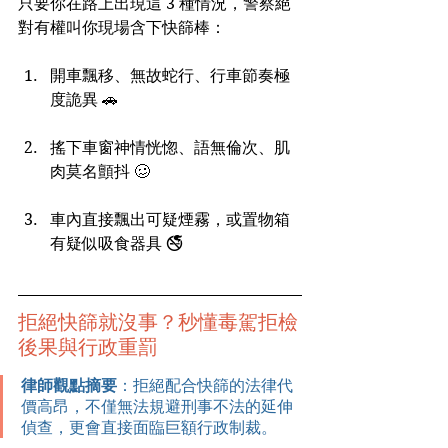
只要你在路上出現這 3 種情況，警察絕
對有權叫你現場含下快篩棒：
開車飄移、無故蛇行、行車節奏極
度詭異 🚗
搖下車窗神情恍惚、語無倫次、肌
肉莫名顫抖 🥴
車內直接飄出可疑煙霧，或置物箱
有疑似吸食器具 🚭
拒絕快篩就沒事？秒懂毒駕拒檢
後果與行政重罰
律師觀點摘要
：拒絕配合快篩的法律代
價高昂，不僅無法規避刑事不法的延伸
偵查，更會直接面臨巨額行政制裁。