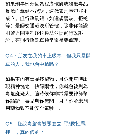
如果刑事部分因為程序瑕疵或驗無毒品
反應而拿到不起訴，這代表刑事犯罪不
成立。但行政罰鍰（如違規駕駛、拒檢
等）是歸交通裁決所管轄，除非你能證
明警方開單程序也違法並提起行政訴
訟，否則行政罰單通常還是要處理。
Q4：朋友在我的車上吸毒，但我只是開
車的人，我也會中槍嗎？
如果車內有毒品殘留物，且你開車時出
現精神恍惚，快篩陽性，你就會被列為
毒駕嫌疑人。這時候你非常需要律師幫
你論證「毒品與你無關」且「你並未施
用藥物致不能安全駕駛」。
Q5：聽說毒駕會被關進去「預防性羈
押」，真的假的？