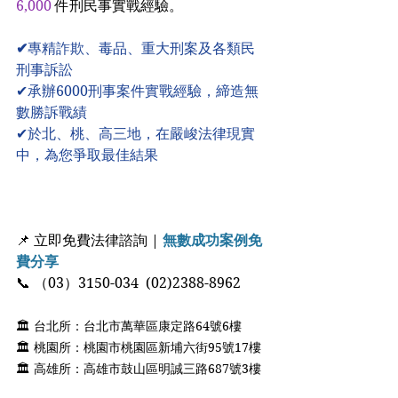
6,000
 件刑民事實戰經驗。
✔
專精詐欺、毒品、重大刑案及各類民
刑事訴訟
✔承辦6000刑事案件實戰經驗，締造無
數勝訴戰績
✔於北、桃、高三地，在嚴峻法律現實
中，為您爭取最佳結果
📌 立即免費法律諮詢 | 
無數成功案例免
費分享
📞 （03）3150-034  (02)2388-8962 
🏛 台北所：台北市萬華區康定路64號6樓 
🏛 桃園所：桃園市桃園區新埔六街95號17樓 
🏛 高雄所：高雄市鼓山區明誠三路687號3樓 