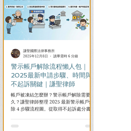
謙聖國際法律事務所
2025年12月8日
讀畢需時 6 分鐘
警示帳戶解除流程懶人包｜
2025最新申請步驟、時間與
不起訴關鍵｜謙聖律師
帳戶被凍結怎麼辦？警示帳戶解除需要多
久？謙聖律師整理 2025 最新警示帳戶解
除 4 步驟流程圖。從取得不起訴處分書到
前往警局申請，一次看懂如何解除凍結，
並解答衍生管制帳戶能否使用等常見問
題，助您快速恢復信用與生活。