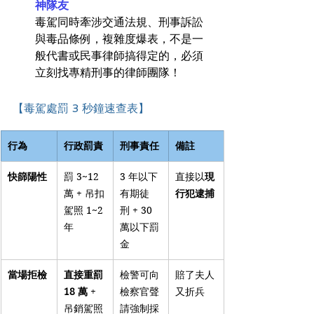
神隊友
毒駕同時牽涉交通法規、刑事訴訟
與毒品條例，複雜度爆表，不是一
般代書或民事律師搞得定的，必須
立刻找專精刑事的律師團隊！
【毒駕處罰 3 秒鐘速查表】
行為
行政罰責
刑事責任
備註
快篩陽性
罰 3~12 
3 年以下
直接以
現
萬 + 吊扣
有期徒
行犯逮捕
駕照 1~2 
刑 + 30 
年
萬以下罰
金
當場拒檢
直接重罰 
檢警可向
賠了夫人
18 萬
 + 
檢察官聲
又折兵
吊銷駕照
請強制採