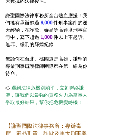
大數據的法律後盾。
謙聖國際法律事務所全台熱血應援！我
們擁有承辦超過 
6,000
 件刑事案件的逆
天經驗，在詐欺、毒品等高難度刑事官
司中，寫下超過
 1,000 
件以上不起訴、
無罪、緩刑的輝煌紀錄！
無論你在台北、桃園還是高雄，謙聖的
專業刑事辯護律師團隊都在第一線為你
待命。
👉
遇到法律危機別躺平，立刻聯絡謙
聖，讓我們以最強的實務火力為當事人
爭取最好結果，幫你把危機變轉機！
【謙聖國際法律事務所：專辦毒
駕、毒品刑責、詐欺及重大刑事案