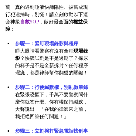
萬一真的遇到唾液快篩陽性、被當成現
行犯逮捕時，別慌！請立刻啟動以下這
套神級
自救
SOP
，做好最全面的
權益保
障
：
步驟一：緊盯現場錄影與程序
睜大眼睛看警察有沒有全程
現場錄
影
？快篩試劑是不是過期了？採尿
的杯子是不是全新拆封？任何程序
瑕疵，都是律師幫你翻盤的關鍵！
步驟二：行使緘默權，別亂做筆錄
在緊張恐懼下，千萬不要警察問什
麼你就答什麼。你有權保持緘默，
大聲說出：「在我的律師來之前，
我拒絕回答任何問題！」
步驟三：立刻撥打緊急電話找刑事