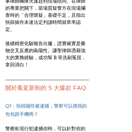
事律師團隊火速趕到現場陪同。在律師
的專業把關下，當場質疑警方在現場攔
查時的「合理懷疑」基礎不足，且指出
快篩操作未達法定判讀時間就草率認
定。
後續精密化驗報告出爐，證實確實是藥
物交叉反應的偽陽性。謙聖律師憑藉強
大的實務經驗，成功幫 B 哥洗刷冤屈，
拿回清白！
關於毒駕新制的 5 大爆款 FAQ
Q1：快篩陽性被逮捕，警察可以搜我的
包包跟手機嗎？
警察依現行犯逮捕你時，可以針對你的