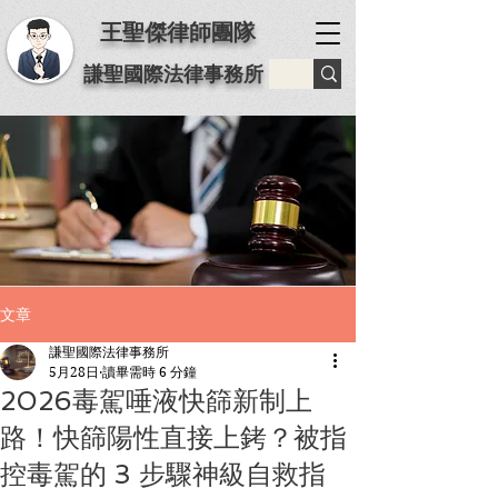
王聖傑律師團隊
謙聖國際法律事務所
文章
謙聖國際法律事務所
5月28日
讀畢需時 6 分鐘
2026毒駕唾液快篩新制上
路！快篩陽性直接上銬？被指
控毒駕的 3 步驟神級自救指