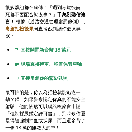
很多群組都在瘋傳：「遇到毒駕快篩，
死都不要配合就沒事？」
千萬別聽信謠
言！
 根據《道路交通管理處罰條例》，
毒駕拒檢後果
簡直慘烈到讓你欲哭無
淚：
💸 
直接開罰新台幣 18 萬元
🚛 
現場直接拖車、移置保管車輛
🆔 
直接吊銷你的駕駛執照
最可怕的是，你以為拒檢就能逃過一
劫？錯！如果警察認定你真的不能安全
駕駛，他們依然可以聯絡檢察官申請
「強制採尿鑑定許可書」，到時候你還
是得被強制抽血或採尿，而且還多背了
一條 18 萬的無敵大罰單！