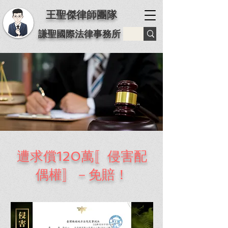
王聖傑律師團隊
謙聖國際法律事務所
遭求償120萬〚侵害配
偶權〛－免賠！