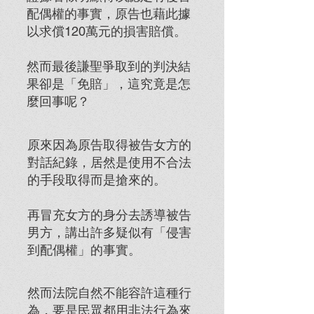
配偶權的事實，
原告也藉此據
以求償120萬元的損害賠償。
然而最後謙聖爭取到的判決結
果卻是「免賠」，
這究竟是怎
麼回事呢？
原來因為原告取得被告女方的
對話紀錄，
居然是使用不合法
的手段取得而是搶來的。
再冒充女方的身分去誘導被告
男方，
講出許多疑似有「侵害
到配偶權」的事實。
然而法院自然不能容許這種行
為，要是民眾都用非法行為來