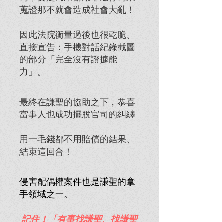
蒐證那不就會造成社會大亂！
因此法院衡量過後也很乾脆、
直接宣告：手機對話紀錄截圖
的部分「完全沒有證據能
力」。
最終在謙聖的協助之下，恭喜
當事人也成功擺脫官司的糾纏
用一毛錢都不用賠償的結果、
結束這回合！
侵害配偶權案件也是謙聖的拿
手領域之一。
記住！「有事找謙聖、找謙聖