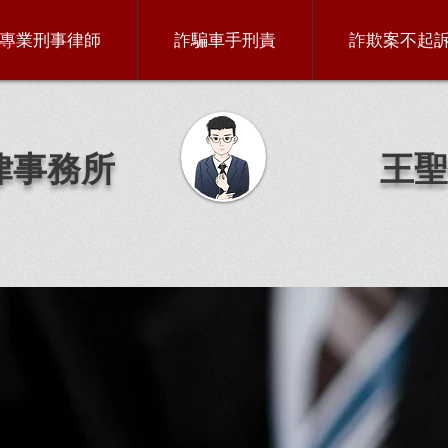
專業刑事律師
詐騙車手刑責
詐欺案不起
律事務所
王聖