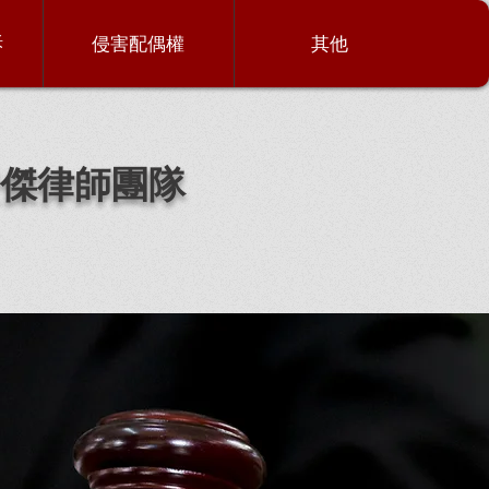
訴
侵害配偶權
其他
傑律師團隊