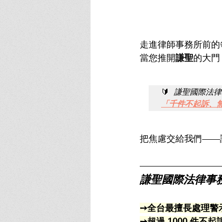
走進律師事務所前的
當您推開
謙聖
的大門
🔰 
謙聖國際法律
「千件不起訴、
把焦慮交給我們——
謙聖國際法律事
➙全台最擅長處理警
➙超過 1000 件不