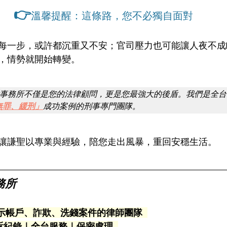
👉
溫馨提醒：這條路，您不必獨自面對
每一步，或許都沉重又不安；官司壓力也可能讓人夜不成
，情勢就開始轉變。
事務所不僅是您的法律顧問，更是您最強大的後盾。我們是全台
無罪、緩刑」
成功案例的刑事專門團隊。
讓謙聖以專業與經驗，陪您走出風暴，重回安穩生活。
務所
示帳戶、詐欺、洗錢案件的律師團隊  
起訴紀錄｜全台服務｜保密處理  