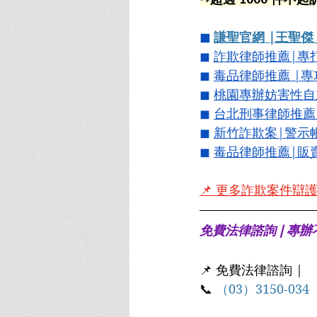
◼ 
謙聖官網 |王聖
◼ 
詐欺律師推薦|專
◼
毒品律師推薦 |
◼ 
桃園專辦妨害性自
◼ 
台北刑事律師推薦
◼ 
新竹詐欺案|警示
◼
毒品律師推薦|販
📌 
更多詐欺案件辯護
免費法律諮詢 | 專
📌 免費法律諮詢 |
📞 
（03）3150-034  