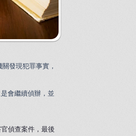
機關發現犯罪事實，
還是會繼續偵辦，並
察官偵查案件，最後