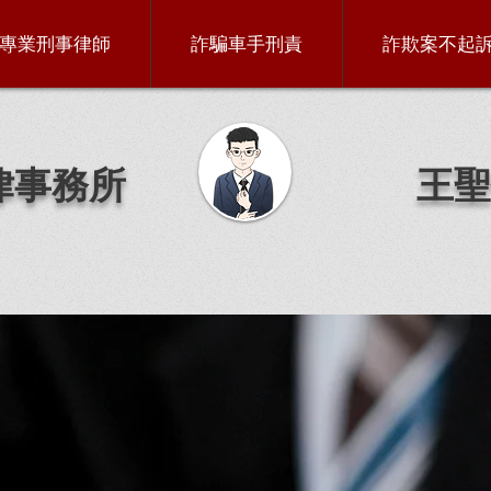
專業刑事律師
詐騙車手刑責
詐欺案不起
律事務所
王聖