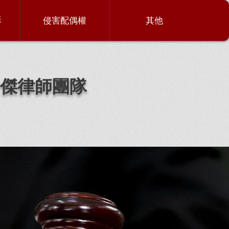
訴
侵害配偶權
其他
傑律師團隊