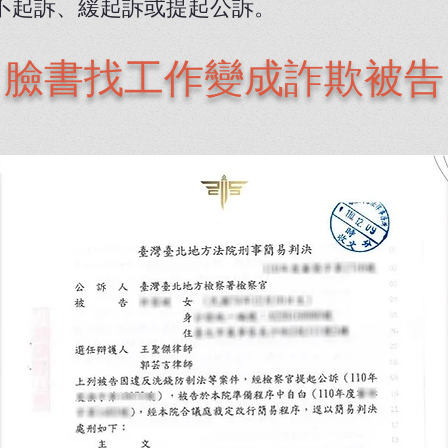
不起訴、緩起訴或提起公訴。
臉書找工作變成詐欺被告