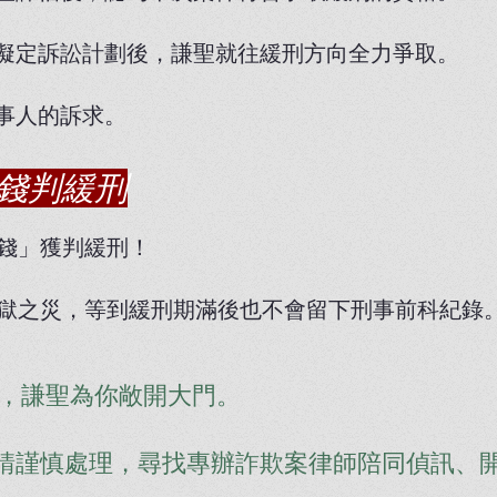
擬定訴訟計劃後，謙聖就往緩刑方向全力爭取。
事人的訴求。
錢判緩刑
錢」獲判緩刑！
獄之災，等到緩刑期滿後也不會留下刑事前科紀錄
時，謙聖為你敞開大門。
請謹慎處理，尋找專辦詐欺案律師陪同偵訊、