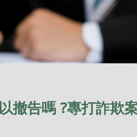
以撤告嗎 ?專打詐欺