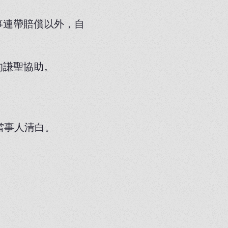
事連帶賠償以外，自
的謙聖協助。
當事人清白。