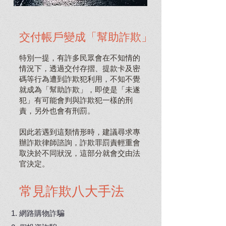
交付帳戶變成「幫助詐欺」
特別一提，有許多民眾會在不知情的
情況下，透過交付存摺、提款卡及密
碼等行為遭到詐欺犯利用，不知不覺
就成為「
幫助詐欺
」，即使是「未遂
犯」有可能會判與詐欺犯一樣的刑
責，另外也會有刑罰。
因此若遇到這類情形時，建議尋求專
辦詐欺律師諮詢，詐欺罪罰責輕重會
取決於不同狀況，這部分就會交由法
官決定。
常見詐欺八大手法
網路購物詐騙