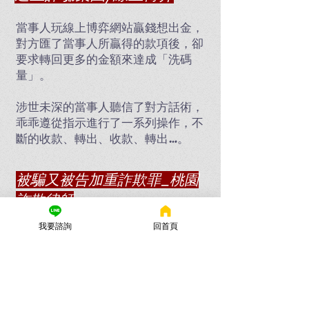
當事人玩線上博弈網站贏錢想出金，
對方匯了當事人所贏得的款項後，卻
要求轉回更多的金額來達成「洗碼
量」。
涉世未深的當事人聽信了對方話術，
乖乖遵從指示進行了一系列操作，不
斷的收款、轉出、收款、轉出…。
被騙又被告加重詐欺罪_桃園
詐欺律師
待收到瘋狂寄至家中的筆錄通知書，
我要諮詢
回首頁
才驚覺自己被詐騙集團利用了！
對方使出各種話術拐騙當事人擔任
了，「人頭帳戶」與「提款車手」兩
個角色，當事人便遭檢察官以加重詐