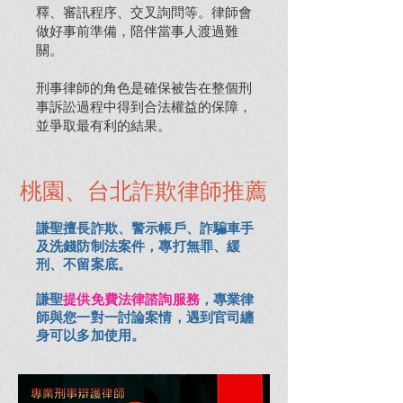
釋、審訊程序、交叉詢問等。律師會
做好事前準備，陪伴當事人渡過難
關。
刑事律師的角色是確保被告在整個刑
事訴訟過程中得到合法權益的保障，
並爭取最有利的結果。
桃園、台北詐欺律師推薦
謙聖擅長詐欺、警示帳戶、詐騙車手
及洗錢防制法案件，專打無罪、緩
刑、不留案底。
​謙聖
提供免費法律諮詢服務
，專業律
師與您一對一討論案情，遇到官司纏
身可以多加使用。