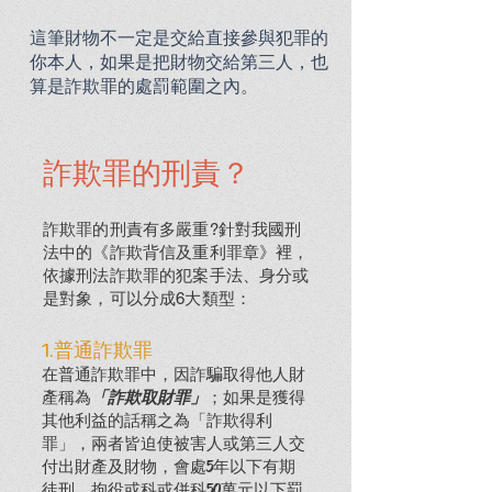
這筆財物不一定是交給直接參與犯罪的
你本人，如果是把財物交給第三人，也
算是詐欺罪的處罰範圍之內。
詐欺罪的刑責？
詐欺罪的刑責有多嚴重?針對我國刑
法中的《
詐欺背信及重利罪章
》裡，
依據刑法詐欺罪的犯案手法、身分或
是對象，可以分成6大類型：
1.普通詐欺罪
在普通詐欺罪中，因詐騙取得他人財
產稱為
「
詐欺取財罪
」
；如果是獲得
其他利益的話稱
之為「詐欺得利
罪」，兩者皆迫使被害人或第三人交
付出財產及財物，會處5年以下有期
徒刑、拘役或科或併科50萬元以下罰