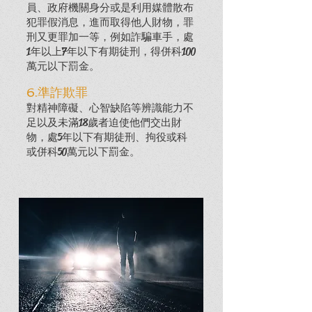
員、政府機關身分或是利用媒體散布
犯罪假消息，進而取得他人財物，罪
刑又更罪加一等，
​例如詐騙車手，
處
1年以上7年以下有期徒刑，得併科100
萬元以下罰金。
6.準詐欺罪
對精神障礙、心
智缺陷等辨識能力不
足以及未滿18歲者迫使他們交出財
物，處5年以下有期徒刑、拘役或科
或併科50萬元以下罰金。