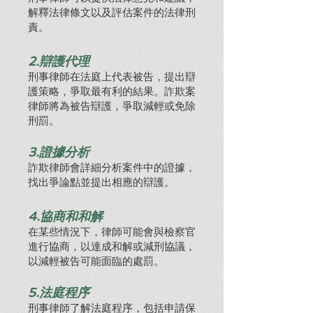
解釋法律條文以及評估案件的法律刑
責。
2.辯護代理
刑事律師在法庭上代表被告，提出辯
護策略，爭取最有利的結果。詐欺案
律師將為被告辯護，爭取減輕或免除
刑罰。
3.證據分析
詐欺律師會詳細分析案件中的證據，
找出爭論點並提出相應的辯護。
4.協商和和解
在某些情況下，律師可能會與檢察官
進行協商，以達成和解或減刑協議，
以減輕被告可能面臨的處罰。
5.法庭程序
刑事律師了解法庭程序，包括申請保