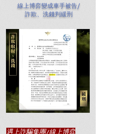
線上博弈變成車手被告/
詐欺、洗錢判緩刑
遇上詐騙集團/
線上博弈