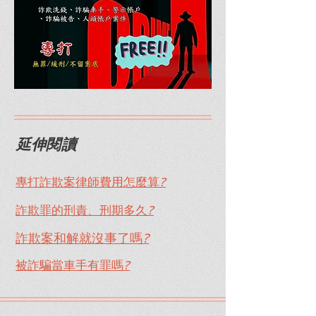
延伸閱讀
專打詐欺案律師費用怎麼算
?
詐欺罪的刑責、刑期多久
?
詐欺案和解就沒事了嗎
?
被詐騙當車手有罪嗎
?