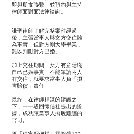
即與朋友聯繫，並預約與主持
律師面對面法律諮詢。
謙聖律師了解完整案件經過
後，主張當事人與女方交往雖
為事實，但對方剛大學畢業，
難以判斷對方已婚。
加上交往期間，女方有意隱瞞
自己已婚事實，不能單論兩人
有交往，就要求當事人負「損
害賠償」責任。
最終，在律師精湛的辯護之
下，一一駁回徵信社提出的證
據，成功讓當事人擺脫難纏的
官司。
原「侵害配偶權」需賠償120