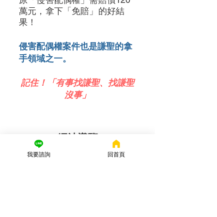
萬元，拿下「免賠」的好結
果！
侵害配偶權案件也是謙聖的拿
手領域之一。
記住！「有事找謙聖、找謙聖
沒事」
網站導覽
我要諮詢
回首頁
服務項目｜
律師團隊
|
成功案例
|
首 頁
詐欺案件
吸毒案件
販毒案件
家事案件
刑事案件
民事事件
關於我們
🌟
謙聖國際法律事務所|位置交通指引