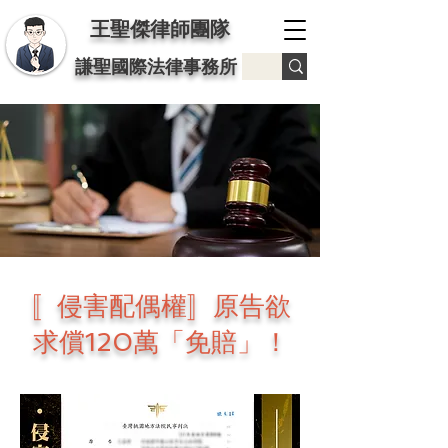
王聖傑律師團隊
謙聖國際法律事務所
〚侵害配偶權〛原告欲
求償120萬「免賠」！