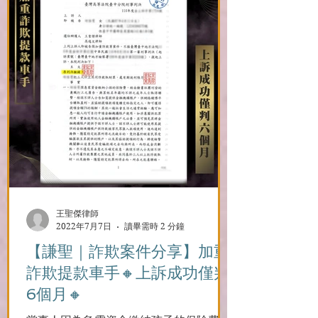
王聖傑律師
2022年7月7日
讀畢需時 2 分鐘
【謙聖｜詐欺案件分享】️加重
詐欺提款車手🔸上訴成功僅判
6個月🔸