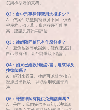
院與檢察署的實務。
Q2：台中刑事律師費用大概多少？
A：依案件類型與複雜度不同，偵查
程序約 5–15 萬，審判程序可能更
高，建議先諮詢再評估。
Q3：律師陪同偵訊有什麼好處？
A：避免被誘導或誤解，確保陳述對
自己最有利，甚至能爭取不起訴。
Q4：如果已經收到起訴書，還來得及
找律師嗎？
A：絕對來得及。律師可以針對檢方
證據提出反駁，爭取緩刑或無罪判
決。
Q5：謙聖律師有提供免費諮詢嗎？
A：是的，我們提供免費初步法律諮