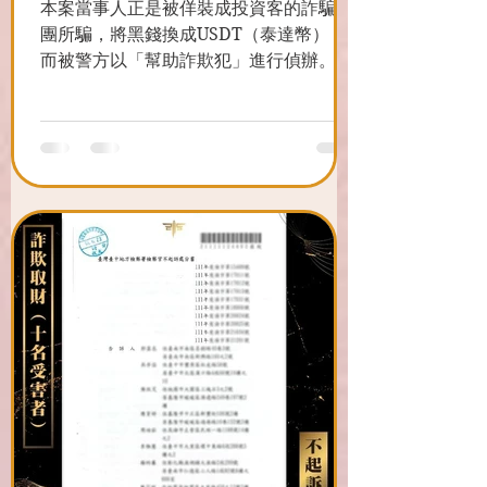
本案當事人正是被佯裝成投資客的詐騙集
團所騙，將黑錢換成USDT（泰達幣），
而被警方以「幫助詐欺犯」進行偵辦。 經
謙聖介入後，強調當事人為正當幣商，正
常交易下，難以判斷收受款項為贓款；雖
然沒有保留交易對話紀錄，但有金流交易
明細可以佐證！ 成功拿下幫助詐欺、洗錢
不起訴處分。