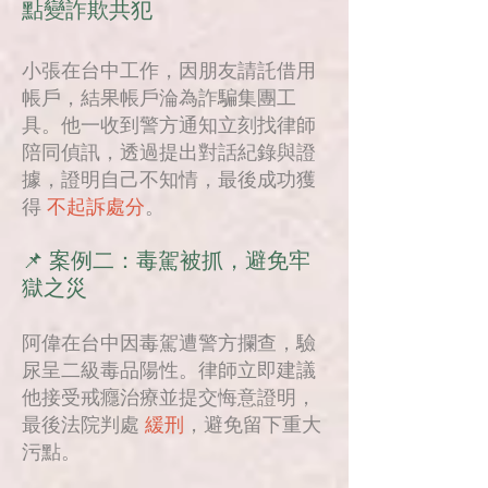
點變詐欺共犯
小張在台中工作，因朋友請託借用
帳戶，結果帳戶淪為詐騙集團工
具。他一收到警方通知立刻找律師
陪同偵訊，透過提出對話紀錄與證
據，證明自己不知情，最後成功獲
得
不起訴處分
。
📌 案例二：毒駕被抓，避免牢
獄之災
阿偉在台中因毒駕遭警方攔查，驗
尿呈二級毒品陽性。律師立即建議
他接受戒癮治療並提交悔意證明，
最後法院判處
緩刑
，避免留下重大
污點。