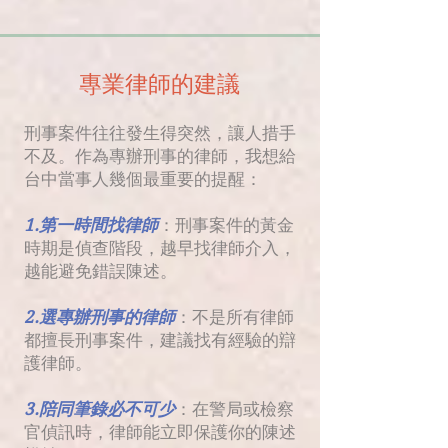
專業律師的建議
刑事案件往往發生得突然，讓人措手
不及。作為專辦刑事的律師，我想給
台中當事人幾個最重要的提醒：
1.第一時間找律師
：刑事案件的黃金
時期是偵查階段，越早找律師介入，
越能避免錯誤陳述。
2.選專辦刑事的律師
：不是所有律師
都擅長刑事案件，建議找有經驗的辯
護律師。
3.陪同筆錄必不可少
：在警局或檢察
官偵訊時，律師能立即保護你的陳述