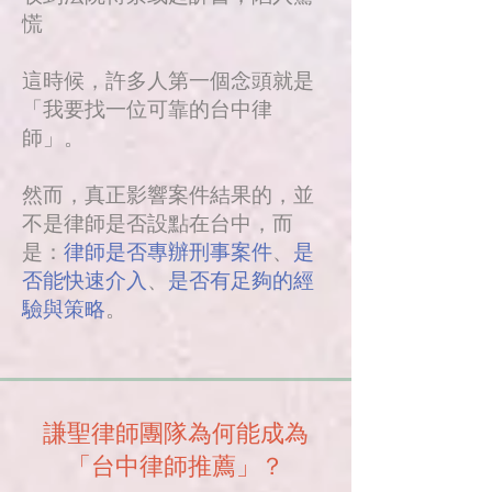
慌
這時候，許多人第一個念頭就是
「我要找一位可靠的台中律
師」。
然而，真正影響案件結果的，並
不是律師是否設點在台中，而
是：
律師是否專辦刑事案件
、
是
否能快速介入
、
是否有足夠的經
驗與策略
。
謙聖律師團隊為何能成為
「台中律師推薦」？