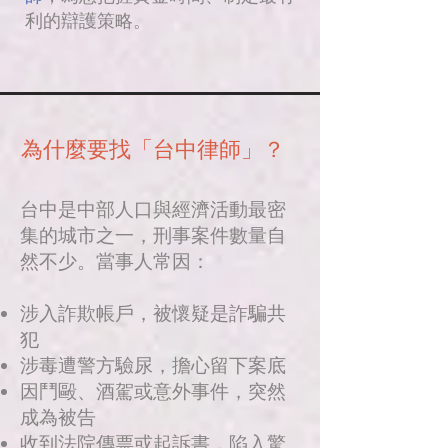
利的辯護策略。
為什麼要找「台中律師」？
台中是中部人口與經濟活動最密
集的城市之一，刑事案件數量自
然不少。當事人常因：
涉入詐欺帳戶，被懷疑是詐騙共
犯
涉毒遭警方驗尿，擔心留下案底
因鬥毆、酒駕或意外事件，突然
成為被告
收到法院傳票或起訴書，陷入驚