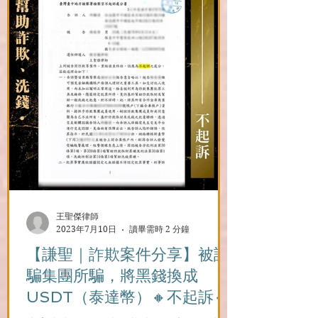
王聖傑律師
2023年7月10日
讀畢需時 2 分鐘
【謙聖｜詐欺案件分享】️被詐
騙集團所騙，將黑錢換成
USDT（泰達幣）🔸不起訴🔸