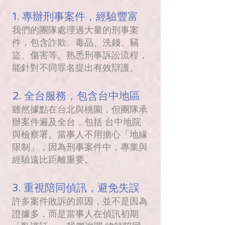
1. 專辦刑事案件，經驗豐富
我們的團隊處理過大量的刑事案
件，包含詐欺、毒品、洗錢、竊
盜、傷害等。熟悉刑事訴訟流程，
能針對不同罪名提出有效辯護。
2. 全台服務，包含台中地區
雖然據點在台北與桃園，但團隊承
辦案件遍及全台，包括 台中地院
與檢察署。當事人不用擔心「地緣
限制」，因為刑事案件中，專業與
經驗遠比距離重要。
3. 重視陪同偵訊，避免失誤
許多案件敗訴的原因，並不是因為
證據多，而是當事人在偵訊初期