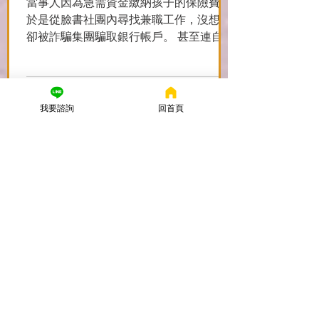
當事人因為急需資金繳納孩子的保險費，
於是從臉書社團內尋找兼職工作，沒想到
卻被詐騙集團騙取銀行帳戶。 甚至連自己
也成為了幫助詐欺提款車手，害得當事人
身上同時有兩件加重詐欺案在跑。 謙聖在
開庭過程中提出諸多論證，並爭取到使用
「刑法59條」讓本案當事人再次減刑，不
我要諮詢
回首頁
必入監服刑！