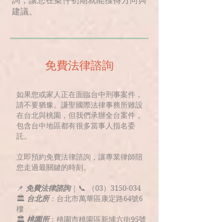
詢，讓您在案件初期就能獲得方向與
建議。
免費法律諮詢
如果您或家人正在面臨台中刑事案件，
請不要猶豫。謙聖國際法律事務所雖設
在台北與桃園，但我們承辦全台案件，
包含台中地區都有很多當事人指名委
託。
立即預約免費法律諮詢，讓專業律師陪
您走過最關鍵的時刻。
📌
免費法律諮詢
| 📞 （03）3150-034
🏛
台北所
：台北市萬華區康定路64號6
樓
🏛
桃園所
：桃園市桃園區新埔六街95號