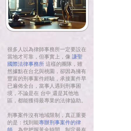
很多人以為律師事務所一定要設在
當地才可靠，但事實上，像
謙聖
國際法律事務所
這樣的團隊，雖
然據點在台北與桃園，卻因為擁有
豐富的刑事案件經驗，承接案件早
已遍佈全台，當事人遇到刑事困
境，不論是在 台中 還是其他地
區，都能獲得最專業的法律協助。
刑事案件沒有地域限制，真正重要
的是：找到能
專辦刑事案件的律
師
，為您把握黃金時間、制定最有