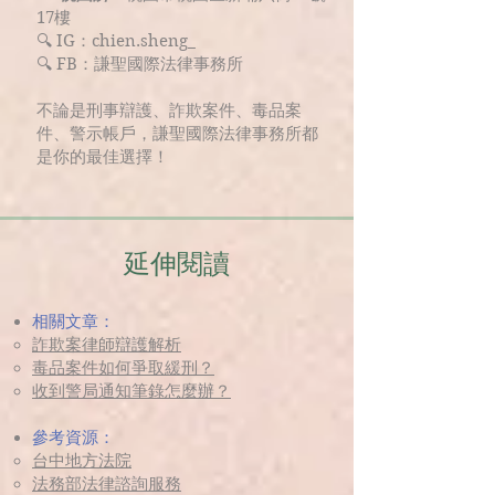
17樓
🔍 IG：chien.sheng_
🔍 FB：謙聖國際法律事務所
不論是刑事辯護、詐欺案件、毒品案
件、警示帳戶，謙聖國際法律事務所都
是你的最佳選擇！
延伸閱讀
相關文章：
詐欺案律師辯護解析
毒品案件如何爭取緩刑？
收到警局通知筆錄怎麼辦？
參考資源：
台中地方法院
法務部法律諮詢服務