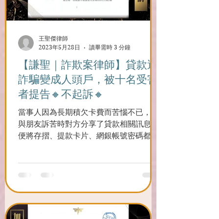
王聖傑律師
2023年5月28日
讀畢需時 3 分鐘
【謙聖｜詐欺案律師】️貸款遇
詐騙變成人頭戶，被十名受害
者提告🔸不起訴🔸
當事人因為長期積欠卡費而苦惱不已，在
與朋友訴苦時對方分享了貸款相關訊息，
便將存摺、提款卡片、網銀帳號密碼都交
出去，變成人頭帳戶。 威然缺少關鍵對話
紀錄，然而透過律師重新構建完整的事發
經過，加上律師專業的開庭答辯，成功為
兩位當事人爭取到「人頭帳戶」不起訴！