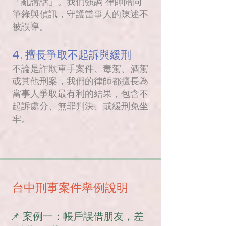
「亂講話」。我們強調 律師陪同
筆錄與偵訊，守護當事人的陳述不
被誤導。
4. 擅長爭取不起訴與緩刑
不論是詐欺車手案件、毒駕、酒駕
或其他刑案，我們的律師都擅長為
當事人爭取最有利的結果，包含不
起訴處分、無罪判決、或緩刑免坐
牢。
台中刑事案件舉例說明
📌 案例一：帳戶誤借朋友，差