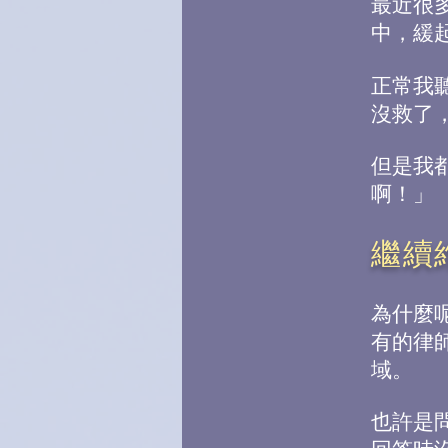
最近很
中，緩
正常我
沒救了
但是我
啊！」
繼續
為什麼
有的律
域。
也許是