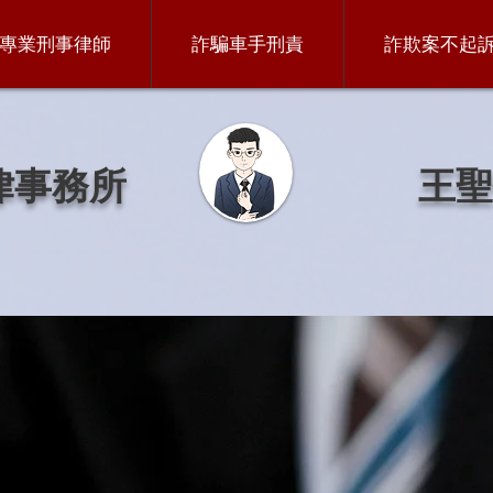
專業刑事律師
詐騙車手刑責
詐欺案不起
律事務所
王聖