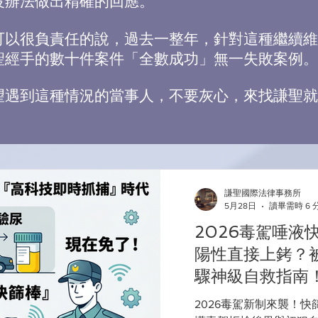
沒辦法做出精確的回應。
可以很負責任的說，過去一整年，針對這種繼續維
聖經手的數十件案件「全數成功」無一失敗案例。
望遇到這種情況的當事人，不要灰心，來找謙聖就
謙聖國際法律事務所
5月28日
讀畢需時 6 
2026毒駕唾液
陽性直接上銬？被
驟神級自救指南
2026毒駕新制來襲！