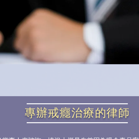
專辦戒癮治療的律師​