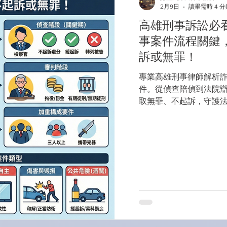
2月9日
讀畢需時 4 分
高雄刑事訴訟必
事案件流程關鍵
訴或無罪！
專業高雄刑事律師解析
件。從偵查陪偵到法院
取無罪、不起訴，守護