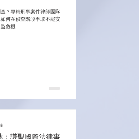
攔查？專精刑事案件律師團隊
你如何在偵查階段爭取不能安
入監危機！
鐘
薦：謙聖國際法律事