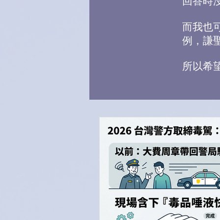
回答時
而我也
例，謙
所以希