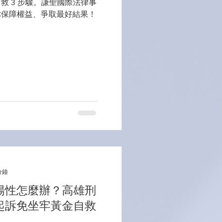
救 3 步驟。謙聖國際法律事
你保障權益、爭取最好結果！
分鐘
陽性怎麼辦？高雄刑
起訴免坐牢黃金自救