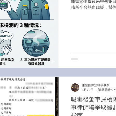
懂毒駕拒檢後果與初犯自
務所全台熱血應援，幫
謙聖國際法律事務所
5月22日
讀畢需時 9 
吸毒後駕車尿檢
事律師曝爭取緩
指南