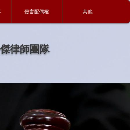
訴
侵害配偶權
其他
傑律師團隊