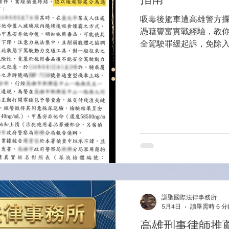
吸毒後駕車遭高雄警方
憑藉豐富實戰經驗，教
全駕駛罪緩起訴，免除
謙聖國際法律事務所
5月4日
讀畢需時 6 分
高雄刑事律師推