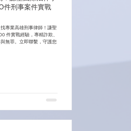
00件刑事案件實戰
？找專業高雄刑事律師！謙聖
000 件實戰經驗，專精詐欺、
訴與無罪。立即聯繫，守護您