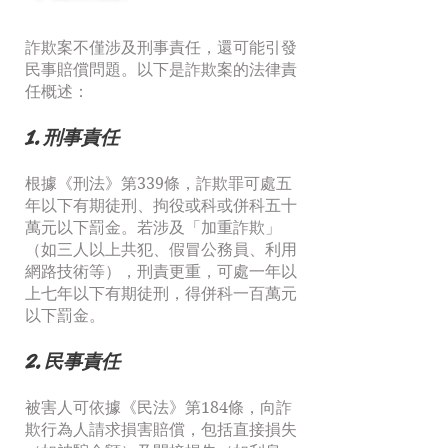
詐欺案不僅涉及刑事責任，還可能引發
民事賠償問題。以下是詐欺案的法律責
任概述：
1. 刑事責任
根據《刑法》第339條，詐欺罪可處五
年以下有期徒刑、拘役或科或併科五十
萬元以下罰金。若涉及「加重詐欺」
（如三人以上共犯、假冒公務員、利用
網路技術等），刑責更重，可處一年以
上七年以下有期徒刑，得併科一百萬元
以下罰金。
2. 民事責任
被害人可依據《民法》第184條，向詐
欺行為人請求損害賠償，包括直接損失