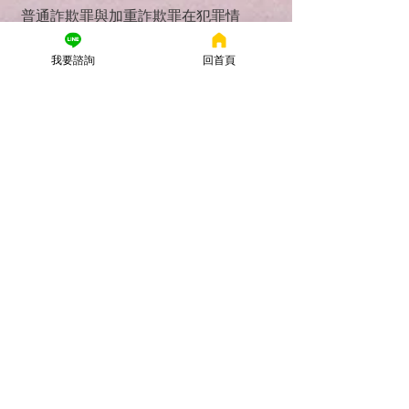
普通詐欺罪與加重詐欺罪在犯罪情
節、法律後果及社會危害性上有顯著
差異。無論是個人或企業，都應提高
我要諮詢
回首頁
法律意識，避免成為詐騙的受害者。
若不幸涉及相關案件，建議盡早尋求
專業刑事律師的協助，以保障自身權
益。
如果您正面臨法律問題，無論是偵
查、開庭，還是案件已確定想尋求救
濟，謙聖國際法律事務所都願與您同
行，為您爭取最佳結果。
📌 免費法律諮詢 | 📞 （03）3150-
034
🏛 台北所：台北市萬華區康定路64號
6樓
🏛 桃園所：桃園市桃園區新埔六街95
號17樓