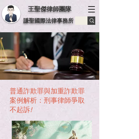
王聖傑律師團隊
謙聖國際法律事務所
普通詐欺罪與加重詐欺罪
案例解析：刑事律師爭取
不起訴
!