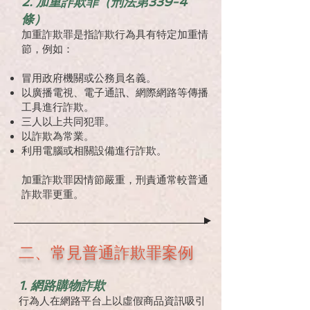
2. 加重詐欺罪（刑法第339-4
條）
加重詐欺罪是指詐欺行為具有特定加重情
節，例如：
冒用政府機關或公務員名義。
以廣播電視、電子通訊、網際網路等傳播
工具進行詐欺。
三人以上共同犯罪。
以詐欺為常業。
利用電腦或相關設備進行詐欺。
加重詐欺罪因情節嚴重，刑責通常較普通
詐欺罪更重。
二、常見普通詐欺罪案例
1. 網路購物詐欺
行為人在網路平台上以虛假商品資訊吸引