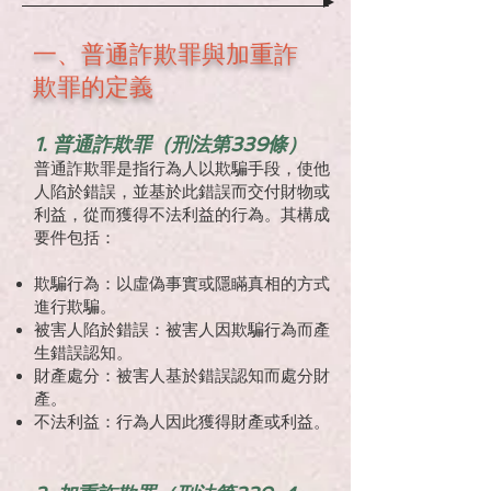
一、普通詐欺罪與加重詐
欺罪的定義
1. 普通詐欺罪（刑法第339條）
普通詐欺罪是指行為人以欺騙手段，使他
人陷於錯誤，並基於此錯誤而交付財物或
利益，從而獲得不法利益的行為。其構成
要件包括：
欺騙行為：以虛偽事實或隱瞞真相的方式
進行欺騙。
被害人陷於錯誤：被害人因欺騙行為而產
生錯誤認知。
財產處分：被害人基於錯誤認知而處分財
產。
不法利益：行為人因此獲得財產或利益。