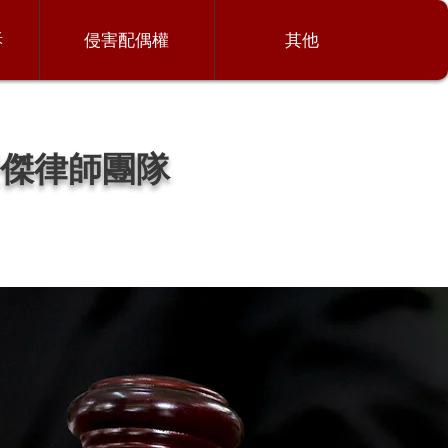
訴
侵害配偶權
其他
傑律師團隊