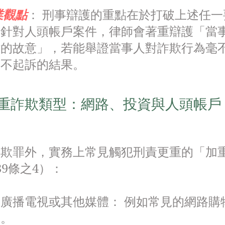
業觀點
： 刑事辯護的重點在於打破上述任一
，針對人頭帳戶案件，律師會著重辯護「當
財的故意」，若能舉證當事人對詐欺行為毫
取不起訴的結果。
重詐欺類型：網路、投資與人頭帳戶
詐欺罪外，實務上常見觸犯刑責更重的「加
39條之4）：
廣播電視或其他媒體： 例如常見的網路購
騙。