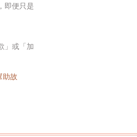
，即便只是
欺」或「加
幫助故