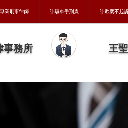
專業刑事律師
詐騙車手刑責
詐欺案不起
律事務所
王聖