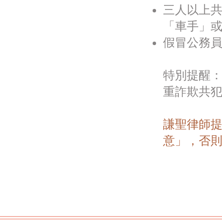
三人以上共
「車手」
假冒公務員
特別提醒：
重詐欺共
謙聖律師
意」，否