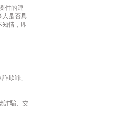
要件的連
事人是否具
不知情，即
重詐欺罪」
物詐騙、交