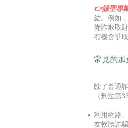
👉謙聖專
結。例如
備詐欺取
有機會爭
常見的加
除了普通
（刑法第3
利用網路、
友軟體詐