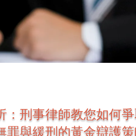
析：刑事律師教您如何爭
無罪與緩刑的黃金辯護策