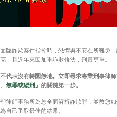
人面臨詐欺案件指控時，恐懼與不安在所難免。
率高，且近年來因加重詐欺修法，刑責更重。
並不代表沒有轉圜餘地。立即尋求專業刑事律師
訴、無罪或緩刑」
的關鍵第一步。
謙聖律師事務所為您全面解析詐欺罪，並教您如
，為自己爭取最佳的結果。