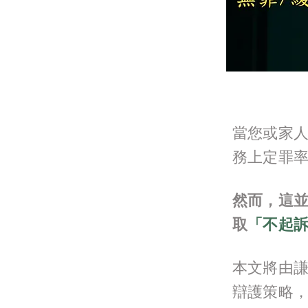
當您或家
務上定罪
然而，這
取
「不起
本文將由
辯護策略