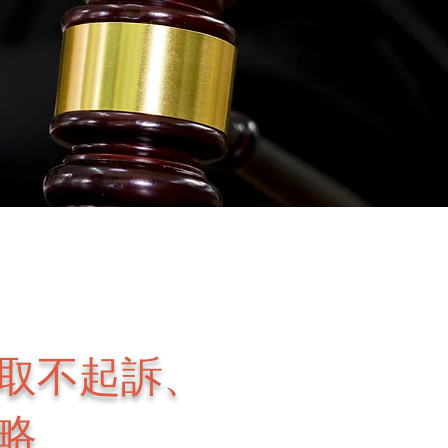
取不起訴、
略