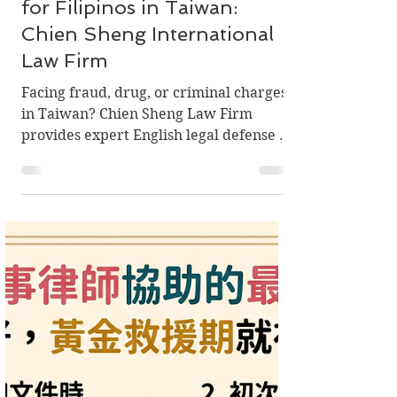
Premier English Speaking
Criminal Defense Lawyers
for Filipinos in Taiwan:
Chien Sheng International
Law Firm
Facing fraud, drug, or criminal charges
in Taiwan? Chien Sheng Law Firm
provides expert English legal defense in
Taipei, Taoyuan, and Kaohsiung. Over
6,000 cases handled. Contact us now!