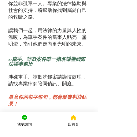
你並非孤單一人。專業的法律協助與
社會的支持，將幫助你找到屬於自己
的救贖之路。
讓我們一起，用法律的力量與人性的
溫暖，為車手案件的當事人點亮一盞
明燈，指引他們走向更光明的未來。
車手、詐欺案件唯一指名謙聖國際
👉
法律事務所
涉嫌車手、詐欺洗錢案請謹慎處理，
請找專業律師陪同偵訊、開庭。
畢竟你的每字每句，都會影響判決結
果！
我要諮詢
回首頁
如果您正面臨法律問題，無論是偵
查、開庭，還是案件已確定想尋求救