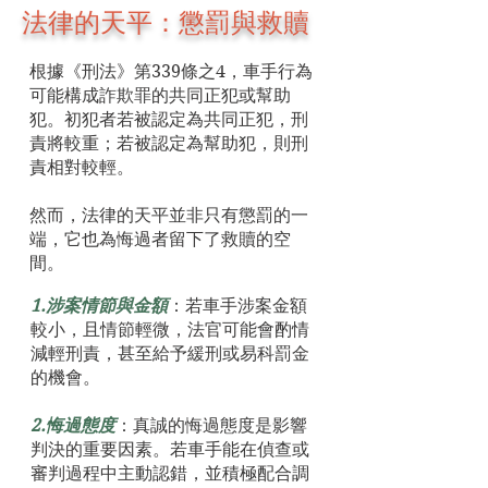
法律的天平：懲罰與救贖
根據《刑法》第339條之4，車手行為
可能構成詐欺罪的共同正犯或幫助
犯。初犯者若被認定為共同正犯，刑
責將較重；若被認定為幫助犯，則刑
責相對較輕。
然而，法律的天平並非只有懲罰的一
端，它也為悔過者留下了救贖的空
間。
1.涉案情節與金額
：若車手涉案金額
較小，且情節輕微，法官可能會酌情
減輕刑責，甚至給予緩刑或易科罰金
的機會。
2.悔過態度
：真誠的悔過態度是影響
判決的重要因素。若車手能在偵查或
審判過程中主動認錯，並積極配合調