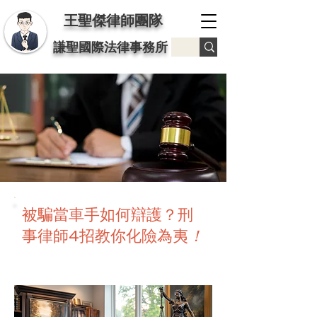
王聖傑律師團隊
謙聖國際法律事務所
被騙當車手如何辯護？刑
事律師4招教你化險為夷
！