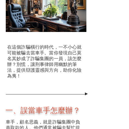
在這個詐騙橫行的時代，一不小心就
可能被騙去當車手。當你發現自己莫
名其妙成了詐騙集團的一員，該怎麼
辦？別慌，讓刑事律師用幽默的筆
法，提供辯護靈感與方向，助你化險
為夷！
一、誤當車手怎麼辦？
車手，顧名思義，就是詐騙集團中負
責取款的人。他們通常被騙去幫忙提