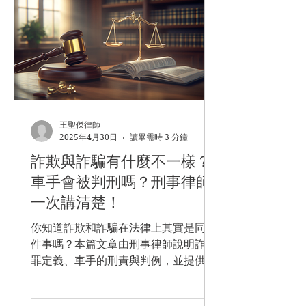
王聖傑律師
2025年4月30日
讀畢需時 3 分鐘
詐欺與詐騙有什麼不一樣？
車手會被判刑嗎？刑事律師
一次講清楚！
你知道詐欺和詐騙在法律上其實是同一
件事嗎？本篇文章由刑事律師說明詐欺
罪定義、車手的刑責與判例，並提供5
大QA及免費諮詢資訊，保護自己避免
誤入法網！