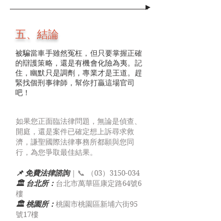
五、結論
被騙當車手雖然冤枉，但只要掌握正確
的辯護策略，還是有機會化險為夷。記
住，幽默只是調劑，專業才是王道。趕
緊找個刑事律師，幫你打贏這場官司
吧！
如果您正面臨法律問題，無論是偵查、
開庭，還是案件已確定想上訴尋求救
濟，謙聖國際法律事務所都願與您同
行，為您爭取最佳結果。
📌 免費法律諮詢
| 📞 （03）3150-034
🏛 台北所：
台北市萬華區康定路64號6
樓
🏛 桃園所：
桃園市桃園區新埔六街95
號17樓