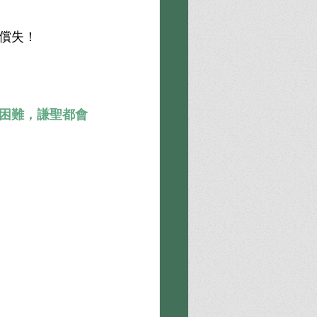
償失！
困難，謙聖都會