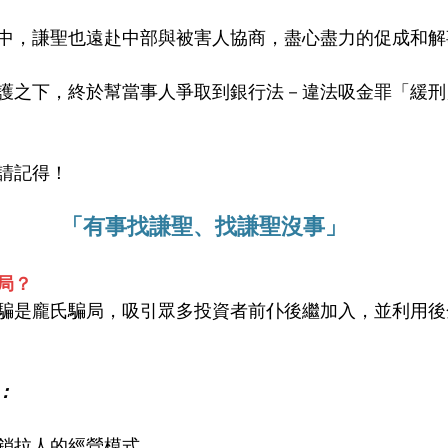
中，謙聖也遠赴中部與被害人協商，盡心盡力的促成和解
護之下，終於幫當事人爭取到銀行法－違法吸金罪「緩刑
請記得！
「有事找謙聖、找謙聖沒事」
局？
騙是龐氏騙局，吸引眾多投資者前仆後繼加入，並利用後
：
銷拉人的經營模式