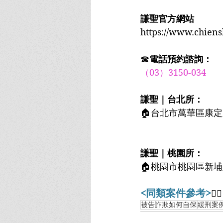
謙聖官方網站
https://www.chien
☎
電話預約諮詢：
（03）3150-034
謙聖｜台北所：
🏠台北市萬華區康定
謙聖｜桃園所：
🏠桃園市桃園區新埔
<同類案件參考>
👇🏻
被告詐欺如何自保
緩刑案