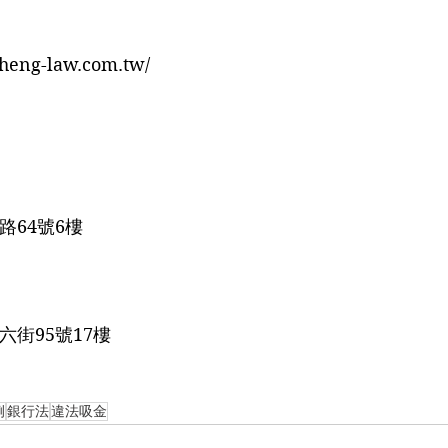
sheng-law.com.tw/
路64號6樓
六街95號17樓
例
銀行法
違法吸金