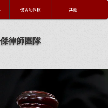
訴
侵害配偶權
其他
傑律師團隊