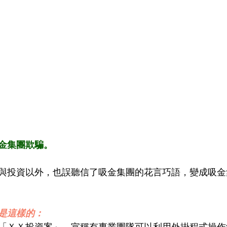
金集團欺騙。
與投資以外，也誤聽信了吸金集團的花言巧語，變成吸金
是這樣的：
「ＸＸ投資案」，宣稱有專業團隊可以利用外掛程式操作