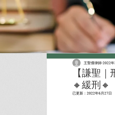
王聖傑律師
2022
【謙聖｜
🔸緩刑🔸
已更新：
2022年6月27日