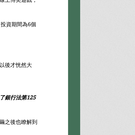
，投資期間為6個
以後才恍然大
銀行法第125
繭之後也瞭解到