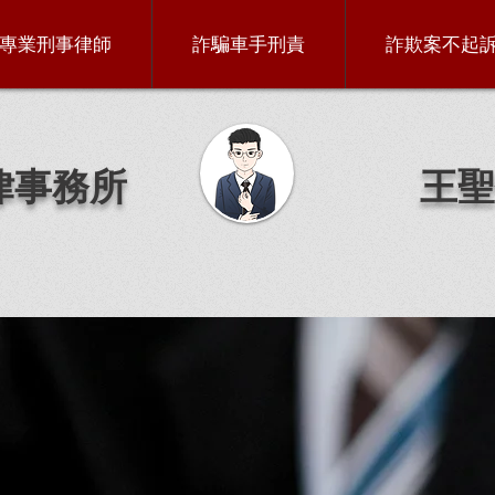
專業刑事律師
詐騙車手刑責
詐欺案不起
律事務所
王聖