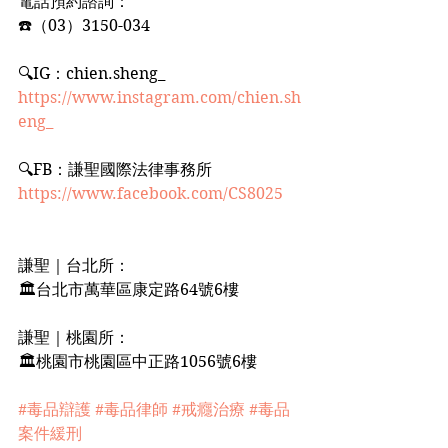
電話預約諮詢：﻿
☎️（03）3150-034﻿
🔍IG：chien.sheng_﻿
https://www.instagram.com/chien.sh
eng_
🔍FB：謙聖國際法律事務所﻿
https://www.facebook.com/CS8025
謙聖｜台北所：﻿
🏛台北市萬華區康定路64號6樓﻿
謙聖｜桃園所：﻿
🏛桃園市桃園區中正路1056號6樓﻿
#毒品辯護
#毒品律師
#戒癮治療
#毒品
案件緩刑