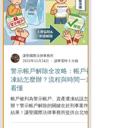
謙聖國際法律事務所
2025年11月24日
讀畢需時 5 分鐘
警示帳戶解除全攻略：帳戶被
凍結怎麼辦？流程與時間一次
看懂
帳戶被列為警示帳戶、資產遭凍結該怎麼
辦？警示帳戶解除的關鍵在於刑事案件的
結果！謙聖國際法律事務所提供台北地檢
署/法院實務解析，教你如何面對洗錢防制
法與詐欺指控，爭取不起訴或無罪，順利