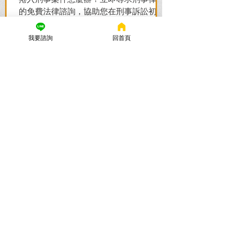
的免費法律諮詢，協助您在刑事訴訟初期
爭取不起訴、無罪、緩刑。
我要諮詢
回首頁
謙聖國際法律事務所
2025年10月28日
讀畢需時 8 分鐘