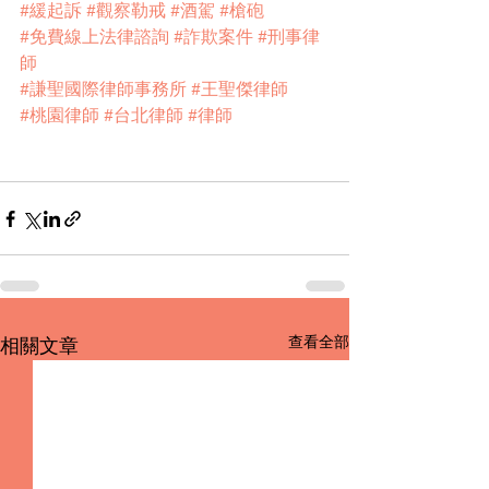
#緩起訴
#觀察勒戒
#酒駕
#槍砲
#免費線上法律諮詢
#詐欺案件
#刑事律
師
#謙聖國際律師事務所
#王聖傑律師
#桃園律師
#台北律師
#律師
查看全部
相關文章