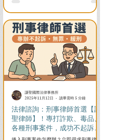
解除警示與衍生管制帳戶，恢復正常生
活。
謙聖國際法律事務所
2025年11月12日
讀畢需時 5 分鐘
法律諮詢：刑事律師首選【謙
聖律師】！專打詐欺、毒品、
各種刑事案件，成功不起訴、
無罪、緩刑！
捲入刑事案件怎麼辦？立即尋求刑事律師