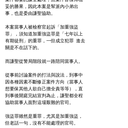
妥的勝果，因此本案是幫派內小弟出
事，也是委由謙聖協助。
本案當事人被檢察官起訴「加重強盜
罪」，須知道加重強盜罪是「七年以上
有期徒刑」的重罪，一但成立犯罪  進去
關是不在話下的。
而謙聖從警局階段就一路陪同當事人。
從事前討論案件的打法與說法，到事中
因各種因素不斷修正案件方向（當事人
想要保其他人欲自己擔全責等等），直
到事後開庭完結宣判為止，謙聖都全程
協助當事人面對這場艱難的官司。
強盜罪雖然是重罪，尤其是加重強盜，
但老話一句，沒有不能處理的官司。