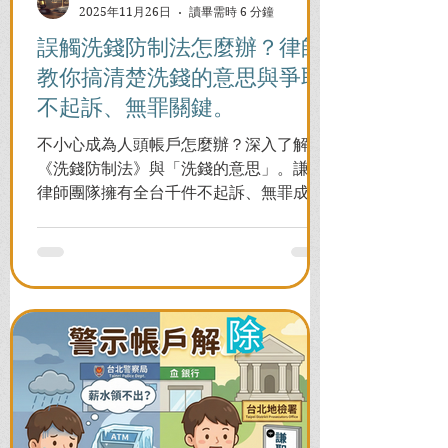
2025年11月26日
讀畢需時 6 分鐘
誤觸洗錢防制法怎麼辦？律師
教你搞清楚洗錢的意思與爭取
不起訴、無罪關鍵。
不小心成為人頭帳戶怎麼辦？深入了解
《洗錢防制法》與「洗錢的意思」。謙聖
律師團隊擁有全台千件不起訴、無罪成功
案例，教您面對警局約談與檢察官偵訊，
全力爭取不留案底的機會！