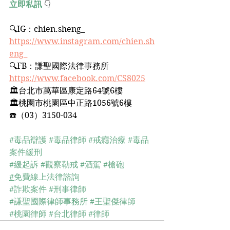
立即私訊
 👇
🔍IG：chien.sheng_﻿ 
https://www.instagram.com/chien.sh
eng_
🔍FB：謙聖國際法律事務所﻿
https://www.facebook.com/CS8025
🏛台北市萬華區康定路64號6樓﻿
🏛桃園市桃園區中正路1056號6樓﻿
☎️（03）3150-034﻿
#毒品辯護
#毒品律師
#戒癮治療
#毒品
案件緩刑
#緩起訴
#觀察勒戒
#酒駕
#槍砲
#
免費線上法律諮詢
#詐欺案件
#刑事律師
#謙聖國際律師事務所
#王聖傑律師
#桃園律師
#台北律師
#律師