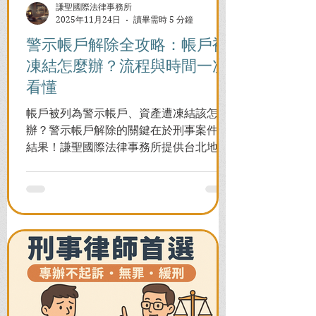
謙聖國際法律事務所
2025年11月24日
讀畢需時 5 分鐘
警示帳戶解除全攻略：帳戶被
凍結怎麼辦？流程與時間一次
看懂
帳戶被列為警示帳戶、資產遭凍結該怎麼
辦？警示帳戶解除的關鍵在於刑事案件的
結果！謙聖國際法律事務所提供台北地檢
署/法院實務解析，教你如何面對洗錢防制
法與詐欺指控，爭取不起訴或無罪，順利
解除警示與衍生管制帳戶，恢復正常生
活。