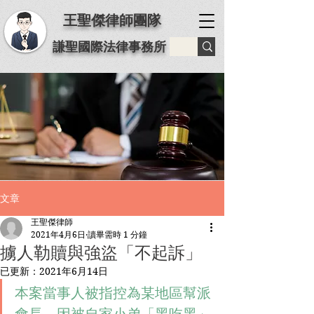
王聖傑律師團隊
謙聖國際法律事務所
文章
王聖傑律師
2021年4月6日
讀畢需時 1 分鐘
擄人勒贖與強盜「不起訴」
已更新：
2021年6月14日
本案當事人被指控為某地區幫派