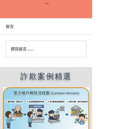
留言
撰寫留言......
Premier English
何時該找刑事律
Speaking Criminal
南：偵查到審判
Defense Lawyers for
關鍵時機全解析
Filipinos in Taiwan:
Chien Sheng
詐欺案例精選
International Law Firm