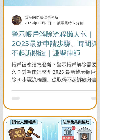
謙聖國際法律事務所
2025年12月8日
讀畢需時 6 分鐘
警示帳戶解除流程懶人包｜
2025最新申請步驟、時間與
不起訴關鍵｜謙聖律師
帳戶被凍結怎麼辦？警示帳戶解除需要多
久？謙聖律師整理 2025 最新警示帳戶解
除 4 步驟流程圖。從取得不起訴處分書到
前往警局申請，一次看懂如何解除凍結，
並解答衍生管制帳戶能否使用等常見問
題，助您快速恢復信用與生活。