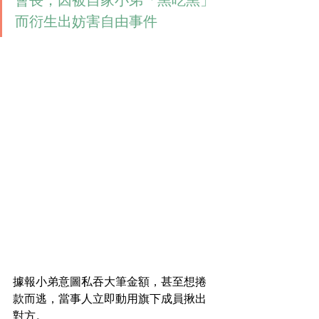
會長，因被自家小弟「黑吃黑」
而衍生出妨害自由事件
據報小弟意圖私吞大筆金額，甚至想捲
款而逃，當事人立即動用旗下成員揪出
對方。