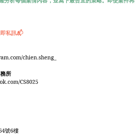
確分析每個案情內容，並寫下最合宜的策略。即使案件再
即私訊📬
gram.com/chien.sheng_
事務所
ook.com/CS8025
4號6樓