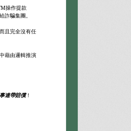
TM操作提款
給詐騙集團。
而且完全沒有任
中藉由邏輯推演
事連帶賠償
！