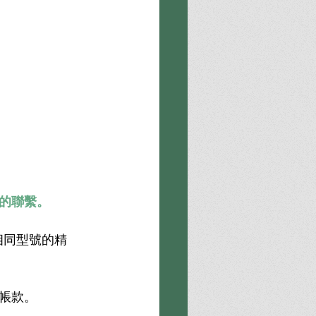
的聯繫。
相同型號的精
帳款。