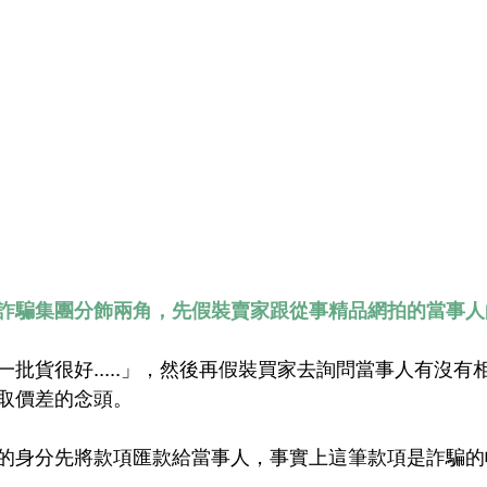
詐騙集團分飾兩角，先假裝賣家跟從事精品網拍的當事人
批貨很好.....」，然後再假裝買家去詢問當事人有沒有
取價差的念頭。
的身分先將款項匯款給當事人，事實上這筆款項是詐騙的