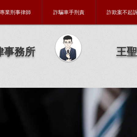
專業刑事律師
詐騙車手刑責
詐欺案不起
律事務所
王聖