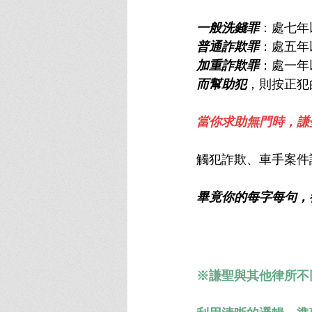
一般洗錢罪
：處七年
普通詐欺罪
：處五年
加重詐欺罪
：處一年
而幫助犯
，則按正犯
當你求助無門時，謙
觸犯詐欺、車手案件
畢竟你的每字每句，
※謙聖與其他律所不