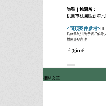
謙聖｜桃園所：
桃園市桃園區新埔六街
<同類案件參考>
👇🏻
洗錢防制法
警示帳戶解除
桃園詐欺案件
相關文章