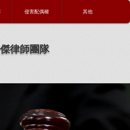
訴
侵害配偶權
其他
傑律師團隊