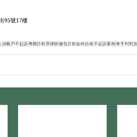
95號17樓
人頭帳戶不起訴
專辦詐欺罪律師
被告詐欺如何自保
不起訴案例
車手判刑