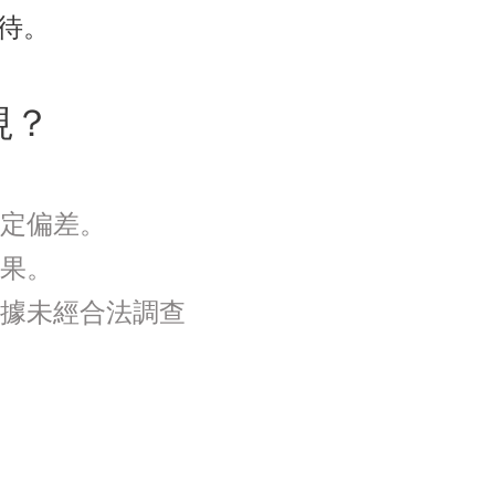
待。
視？
定偏差。
果。
據未經合法調查