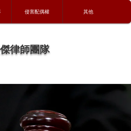
訴
侵害配偶權
其他
傑律師團隊