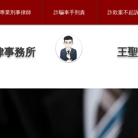
專業刑事律師
詐騙車手刑責
詐欺案不起
律事務所
王聖