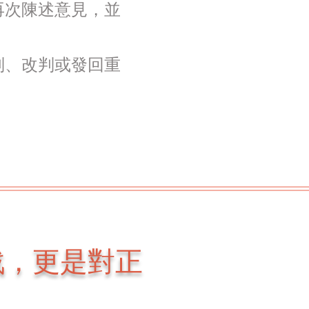
再次陳述意見，並
判、改判或發回重
戰，更是對正