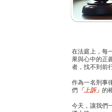
在法庭上，每
果與心中的正
者，找不到前
作為一名刑事
們
「上訴」
的
今天，讓我們