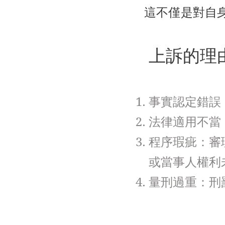
這不僅是對自
上訴的理
事實認定錯誤
法律適用不當
程序瑕疵：審
或當事人權利
量刑過重：刑