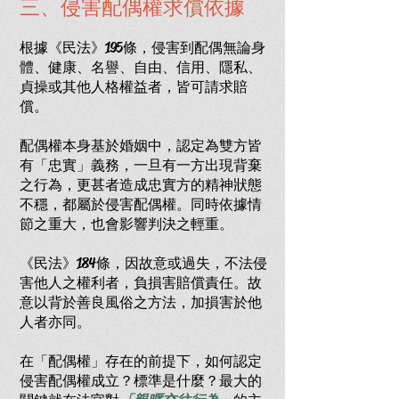
三、侵害配偶權求償依據
根據《民法》195條，侵害到配偶無論身
體、健康、名譽、自由、信用、隱私、
貞操或其他人格權益者，皆可請求賠
償。
配偶權本身基於婚姻中，認定為雙方皆
有「忠實」義務，一旦有一方出現背棄
之行為，更甚者造成忠實方的精神狀態
不穩，都屬於侵害配偶權。同時依據情
節之重大，也會影響判決之輕重。
《民法》184條，因故意或過失，不法侵
害他人之權利者，負損害賠償責任。故
意以背於善良風俗之方法，加損害於他
人者亦同。
在「配偶權」存在的前提下，如何認定
侵害配偶權成立？標準是什麼？最大的