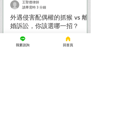
王聖傑律師
讀畢需時 3 分鐘
外遇侵害配偶權的抓猴 vs 離
婚訴訟，你該選哪一招？
懷疑外遇要先抓猴還是直接離婚？律師幫
你分析抓姦與提告離婚的差別，流程、時
我要諮詢
回首頁
間、費用與證據一次搞懂，別再亂抓害自
己觸法！