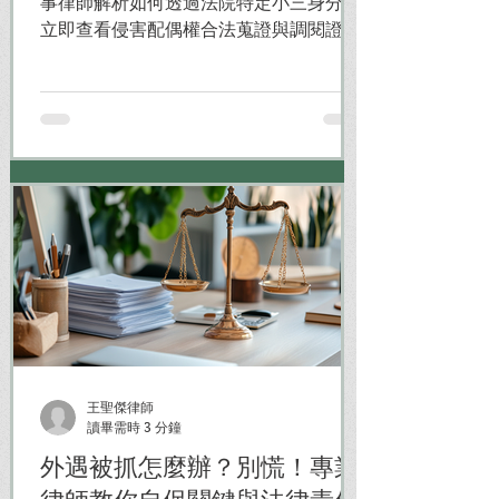
事律師解析如何透過法院特定小三身分。
立即查看侵害配偶權合法蒐證與調閱證據
的完整提告SOP！
王聖傑律師
讀畢需時 3 分鐘
外遇被抓怎麼辦？別慌！專業