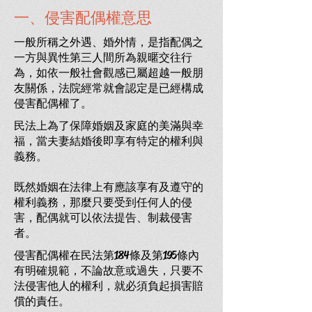
一、侵害配偶權意思
一般所稱之外遇、婚外情，是指配偶之
一方與異性第三人間所為親暱交往行
為，如依一般社會觀感已屬超越一般朋
友關係，法院經常就會認定是已經構成
侵害配偶權了。
民法上為了保障婚姻及家庭的美滿與幸
福，當夫妻結婚後即享有特定的權利與
義務。
既然婚姻在法律上有應該享有及遵守的
權利義務，那麼只要受到任何人的侵
害，配偶就可以依法提告、制裁侵害
者。
侵害配偶權在民法第184條及第195條內
有明確規範，不論故意或過失，只要不
法侵害他人的權利，就必須負起損害賠
償的責任。