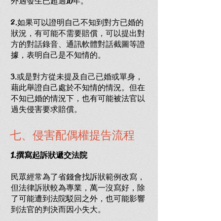
外遇發生已超過10年。
2.
如果可以證明自己不知到對方已婚的
狀況，有可能不需要賠償，可以提出對
方的對話錄音、通訊軟體對話截圖等證
據，表明自己是不知情的。
3.或是對方從未提及自己已婚或單身，
藉此舉證自己處於不知情的情況。但在
不知已婚的情況下，也有可能被法官以
過失侵害要求賠償。
七、侵害配偶權提告流程
1.撰寫起訴狀遞交法院
民眾經常為了省錢會找訴狀範例改寫，
但法律訴狀較為專業，萬一沒寫好，除
了可能遭到法院駁回之外，也可能影響
到法官的判決而因小失大。