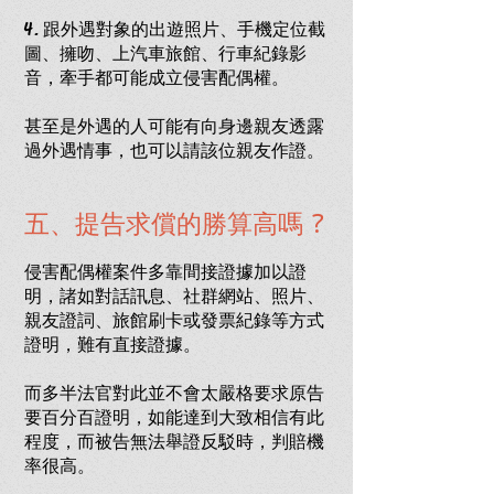
4. 跟外遇對象的出遊照片、手機定位截
圖、擁吻、上汽車旅館、行車紀錄影
音，牽手都可能成立侵害配偶權。
甚至是外遇的人可能有向身邊親友透露
過外遇情事，也可以請該位親友作證。
五、提告求償的勝算高嗎 ?
侵害配偶權案件多靠間接證據加以證
明，諸如對話訊息、社群網站、照片、
親友證詞、旅館刷卡或發票紀錄等方式
證明，難有直接證據。
而多半法官對此並不會太嚴格要求原告
要百分百證明，如能達到大致相信有此
程度，而被告無法舉證反駁時，判賠機
率很高。