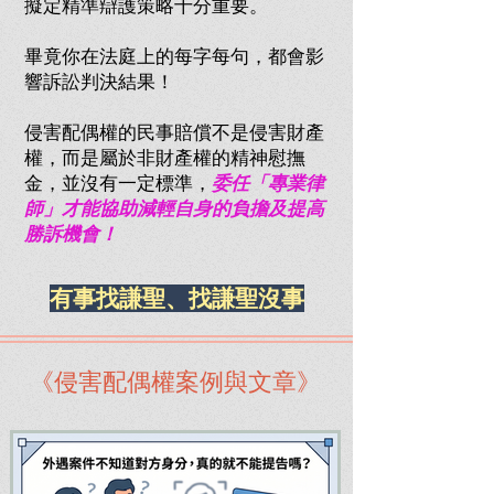
擬定精準辯護策略十分重要。
畢竟你在法庭上的每字每句，都會影
響訴訟判決結果！
侵害配偶權的民事賠償不是侵害財產
權，而是屬於非財產權的精神慰撫
金，並沒有一定標準，
委任「專業律
師」才能協助減輕自身的負擔及提高
勝訴機會！
有事找謙聖、找謙聖沒事
《侵害配偶權案例與文章》