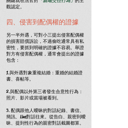
關鍵就在法官對
「親暱交往行為」
的主
觀認定。
四、侵害到配偶權的證據
另一半外遇，可對小三提出侵害配偶權
的損害賠償訴訟，不過偷吃通常具有私
密性，要抓到明確的證據不容易。舉證
對方有侵害配偶權，通常會提出的證據
包含：
1.與外遇對象重複結婚：重婚的結婚證
書、喜帖等。
2.與配偶以外第三者發生合意性行為：
照片、影片或當場被看到。
3. 配偶跟他人曖昧的對話紀錄、書信、
簡訊、Line對話往來。從告白、親密到曖
昧、提到性行為的親密對話截圖都算。