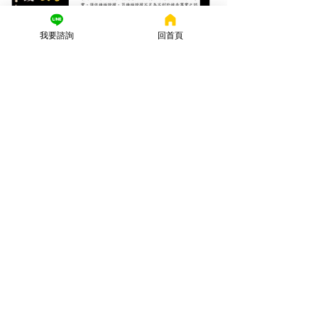
我要諮詢
回首頁
謙聖國際法律事務所
7天前
讀畢需時 7 分鐘
人頭帳戶不起訴 ! 專辦詐欺
案律師全解析：被告未出庭
也能洗清詐欺罪名？
收到詐欺傳票或帳戶變警示？謙聖詐欺
案律師解析人頭帳戶不起訴關鍵！即使
被告未到庭，憑藉精準對話紀錄與書
狀，仍可爭取無罪、不起訴處分。立即
預約全台法律諮詢。