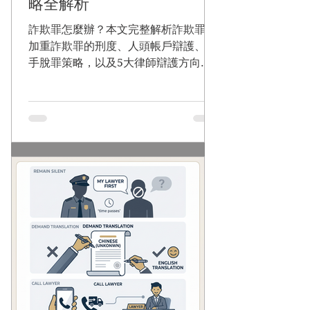
略全解析
詐欺罪怎麼辦？本文完整解析詐欺罪與
加重詐欺罪的刑度、人頭帳戶辯護、車
手脫罪策略，以及5大律師辯護方向。
謙聖國際法律事務所為您爭取不起訴與
緩刑，累積6,000件實戰經驗。