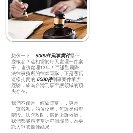
想像一下，
5000件刑事案件
是什
麼概念？這相當於每天處理一件案
子，連續處理13年！而謙聖國際
法律事務所的律師團隊，正是憑藉
這樣扎實的
5000件
刑事案件承辦
經驗，成為台灣刑事辯護領域的頂
尖存在。
我們不僅是「經驗豐富」，更是
「實戰派」的佼佼者，無論是偵查
階段、法院攻防，還是上訴救濟，
我們都能精準掌握每個環節，為委
託人爭取最佳結果。