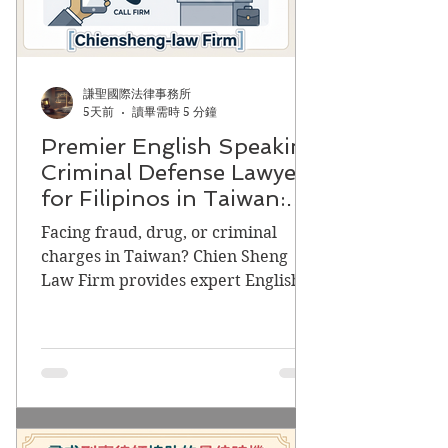
謙聖國際法律事務所
5天前
讀畢需時 5 分鐘
Premier English Speaking
Criminal Defense Lawyers
for Filipinos in Taiwan:
Chien Sheng
Facing fraud, drug, or criminal
International Law Firm
charges in Taiwan? Chien Sheng
Law Firm provides expert English
legal defense in Taipei, Taoyuan,
and Kaohsiung. Over 6,000 cases
handled. Contact us now!