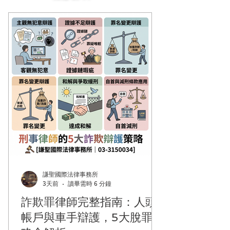
謙聖國際法律事務所
3天前
讀畢需時 6 分鐘
詐欺罪律師完整指南：人頭
帳戶與車手辯護，5大脫罪策