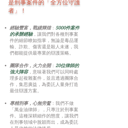
是刑事案件的「全方位守護
者」！
經驗豐富，戰績輝煌
：
5000件案件
的承辦經驗
，讓我們對各種刑事案
件的細節瞭如指掌，無論是毒品運
輸、詐欺、傷害還是殺人未遂，我
們都能提供最專業的辯護策略。
團隊合作，火力全開
：
20位律師的
強大陣容
，意味著我們可以同時處
理多起複雜案件，並且透過團隊合
作，集思廣益，為委託人量身打造
最佳辯護方案。
專精刑事，心無旁騖
：我們不做
「萬金油律師」，只專注於刑事案
件。這種深耕細作的態度，讓我們
在刑事領域中脫穎而出，成為委託