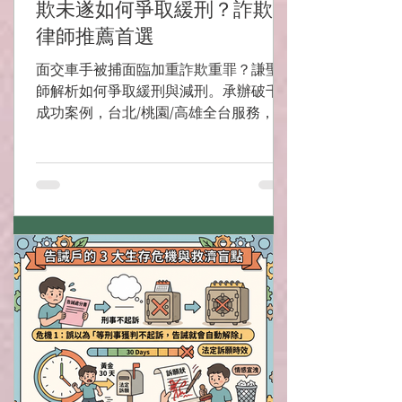
欺未遂如何爭取緩刑？詐欺案
律師推薦首選
面交車手被捕面臨加重詐欺重罪？謙聖律
師解析如何爭取緩刑與減刑。承辦破千件
成功案例，台北/桃園/高雄全台服務，立
即諮詢。