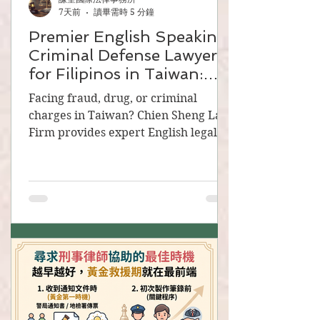
7天前
讀畢需時 5 分鐘
Premier English Speaking
Criminal Defense Lawyers
for Filipinos in Taiwan:
Chien Sheng International
Facing fraud, drug, or criminal
Law Firm
charges in Taiwan? Chien Sheng Law
Firm provides expert English legal
defense in Taipei, Taoyuan, and
Kaohsiung. Over 6,000 cases handled.
Contact us now!