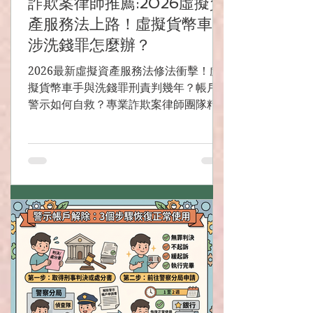
詐欺案律師推薦:2026虛擬資
產服務法上路！虛擬貨幣車手
涉洗錢罪怎麼辦？
2026最新虛擬資產服務法修法衝擊！虛
擬貨幣車手與洗錢罪刑責判幾年？帳戶變
警示如何自救？專業詐欺案律師團隊精準
解析主觀無故意之答辯關鍵，為您爭取無
罪清白。