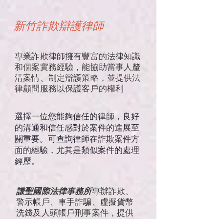
新竹詐欺辯護律師
專業詐欺律師擁有豐富的法律知識
和個案實務經驗，能協助當事人釐
清案情、制定辯護策略，並提供法
律顧問服務以保護客戶的權利
選擇一位您能夠信任的律師，良好
的溝通和信任感對於案件的進展至
關重要。可
查詢律師在詐欺案件方
面的經驗，尤其是類似案件的處理
經歷。
謙聖國際法律事務所
專辦詐欺、
警示帳戶、車手詐騙、虛擬貨幣
洗錢及人頭帳戶刑事案件，提供