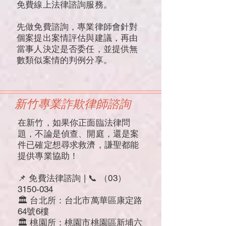
免費線上法律諮詢服務。
先做免費諮詢，專業律師會針對
個案提出案情評估與建議，再由
當事人決定是否委任，並提供無
數類似案情的判例分享。
新竹專業詐欺律師諮詢
在新竹，如果你正面臨法律問
題，不論是偵查、開庭，還是案
件已確定想尋求救濟，謙聖都能
提供專業協助！
📌 免費法律諮詢 | 📞 （03）
3150-034
🏛 台北所：台北市萬華區康定路
64號6樓
🏛 桃園所：桃園市桃園區新埔六