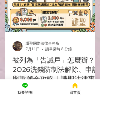
謙聖國際法律事務所
7月11日
讀畢需時 8 分鐘
被列為「告誡戶」怎麼辦？
2026洗錢防制法解除、申訴
與訴願全攻略｜謙聖法律事務
所
收到警察局的告誡處分，導致名下所有銀
我要諮詢
回首頁
行帳戶、網銀、電子支付被全面凍結？刑
事律師揭密：如何爭取解除「告誡戶」金
融管制。擁有6,000件刑事實戰經驗的謙
聖法律事務所律師團隊，教您在黃金30
天內透過訴願、行政救濟拿回財產自由。