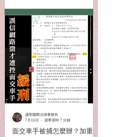
謙聖國際法律事務所
7月15日
讀畢需時 7 分鐘
面交車手被捕怎麼辦？加重詐