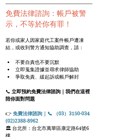
免費法律諮詢：帳戶被警
示，不等於你有罪！
若你或家人因家庭代工案件帳戶遭凍
結，或收到警方通知協助調查，請：
不要自責也不要沉默
立即蒐集證據並尋求律師協助
爭取免責、緩起訴或帳戶解封
📞 
立即預約免費法律諮詢｜我們在這裡
陪你面對問題
👉
 免費法律諮詢 | 📞 （03）3150-034  
(02)2388-8962
🏛 台北所：台北市萬華區康定路64號6
樓