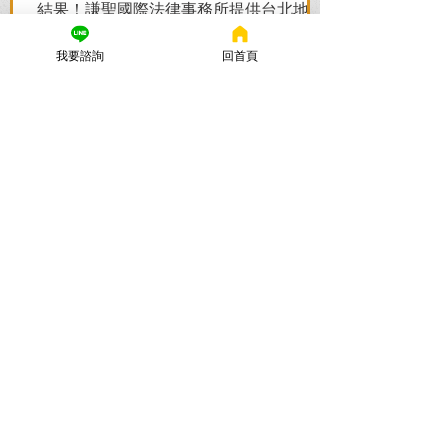
結果！謙聖國際法律事務所提供台北地檢
署/法院實務解析，教你如何面對洗錢防制
我要諮詢
回首頁
法與詐欺指控，爭取不起訴或無罪，順利
解除警示與衍生管制帳戶，恢復正常生
活。
謙聖國際法律事務所
2025年11月12日
讀畢需時 5 分鐘
法律諮詢：刑事律師首選【謙
聖律師】！專打詐欺、毒品、