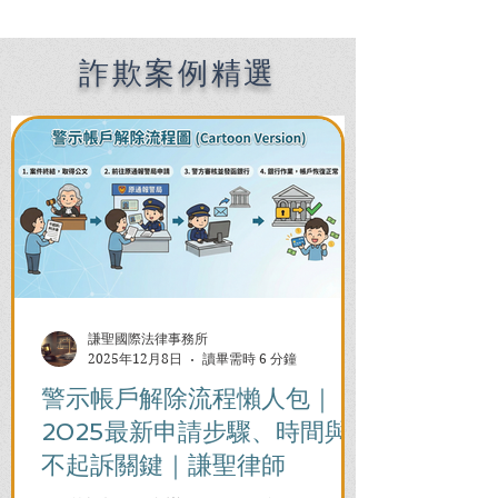
欺、洗錢（人頭帳戶）🔸
陷幫助詐欺、洗錢
無罪🔸
起訴🔸
詐欺案例精選
謙聖國際法律事務所
2025年12月8日
讀畢需時 6 分鐘
警示帳戶解除流程懶人包｜
2025最新申請步驟、時間與
不起訴關鍵｜謙聖律師