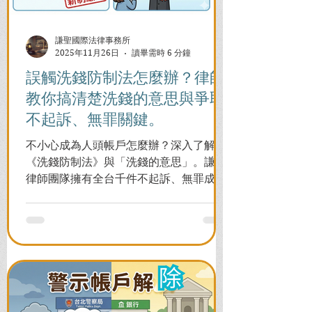
謙聖國際法律事務所
2025年11月26日
讀畢需時 6 分鐘
誤觸洗錢防制法怎麼辦？律師
教你搞清楚洗錢的意思與爭取
不起訴、無罪關鍵。
不小心成為人頭帳戶怎麼辦？深入了解
《洗錢防制法》與「洗錢的意思」。謙聖
律師團隊擁有全台千件不起訴、無罪成功
案例，教您面對警局約談與檢察官偵訊，
全力爭取不留案底的機會！