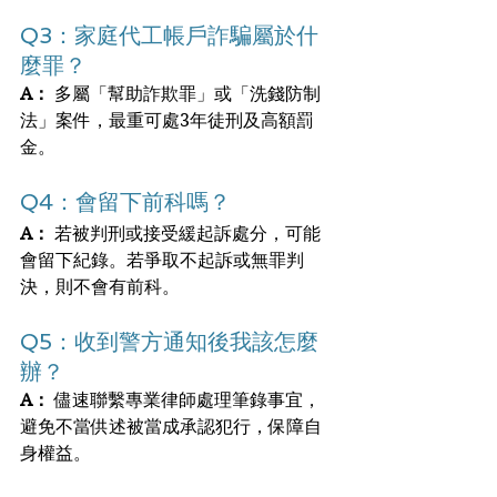
Q3：家庭代工帳戶詐騙屬於什
麼罪？
A：
 多屬「幫助詐欺罪」或「洗錢防制
法」案件，最重可處3年徒刑及高額罰
金。
Q4：會留下前科嗎？
A：
 若被判刑或接受緩起訴處分，可能
會留下紀錄。若爭取不起訴或無罪判
決，則不會有前科。
Q5：收到警方通知後我該怎麼
辦？
A：
 儘速聯繫專業律師處理筆錄事宜，
避免不當供述被當成承認犯行，保障自
身權益。