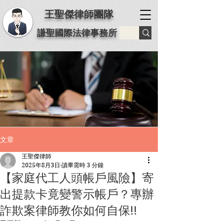
王聖傑律師團隊
謙聖國際法律事務所
文章
王聖傑律師
2025年8月3日
讀畢需時 3 分鐘
【家庭代工人頭帳戶風險】寄
出提款卡竟變警示帳戶？專辦
詐欺案律師教你如何自保!!