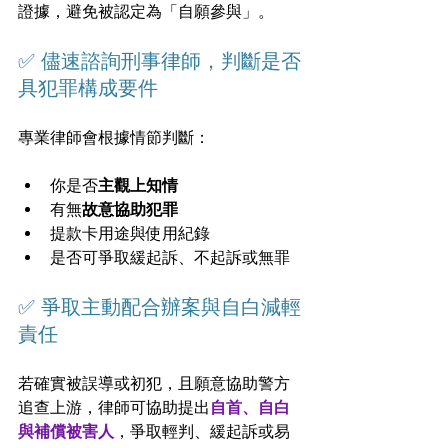
證據，避免被認定為「自願參與」。
✅ 
儘速諮詢刑事律師，判斷是否
具犯罪構成要件
專業律師會根據情節判斷：
你是否
主觀上知情
有無
故意協助犯罪
提款卡用途與使用紀錄
是否可爭取緩起訴、不起訴或無罪
✅ 
爭取主動配合辦案與自白減輕
責任
若確實被誤導或初犯，且願意協助警方
追查上游，律師可協助提出
自首、自白
與補償被害人
，爭取輕判、緩起訴或易