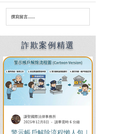
撰寫留言......
Premier English
何時該找刑事律
Speaking Criminal
南：偵查到審判
Defense Lawyers for
關鍵時機全解析
Filipinos in Taiwan:
Chien Sheng
詐欺案例精選
International Law Firm
謙聖國際法律事務所
2025年12月8日
讀畢需時 6 分鐘
警示帳戶解除流程懶人包｜