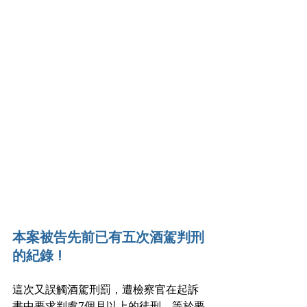
本案被告先前已有五次酒駕判刑
的紀錄 !
這次又誤觸酒駕刑罰，遭檢察官在起訴
書中要求判處7個月以上的徒刑，等於要