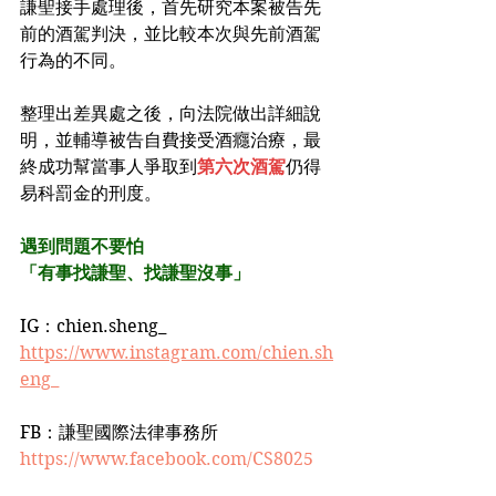
謙聖接手處理後，首先研究本案被告先
前的酒駕判決，並比較本次與先前酒駕
行為的不同。
整理出差異處之後，向法院做出詳細說
明，並輔導被告自費接受酒癮治療，最
終成功幫當事人爭取到
第六次酒駕
仍得
易科罰金的刑度。
遇到問題不要怕
「有事找謙聖、找謙聖沒事」
IG：chien.sheng_
https://www.instagram.com/chien.sh
eng_
FB：謙聖國際法律事務所
https://www.facebook.com/CS8025