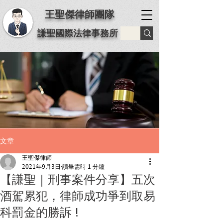
王聖傑律師團隊
謙聖國際法律事務所
文章
王聖傑律師
2021年9月3日
讀畢需時 1 分鐘
【謙聖｜刑事案件分享】五次
酒駕累犯，律師成功爭到取易
科罰金的勝訴 !