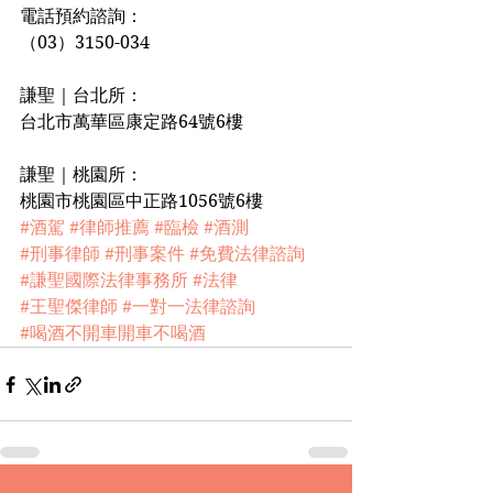
電話預約諮詢：
（03）3150-034
謙聖｜台北所：
台北市萬華區康定路64號6樓
謙聖｜桃園所：
桃園市桃園區中正路1056號6樓
#酒駕
#律師推薦
#臨檢
#酒測
#刑事律師
#刑事案件
#免費法律諮詢
#謙聖國際法律事務所
#法律
#王聖傑律師
#一對一法律諮詢
#喝酒不開車開車不喝酒