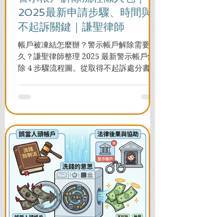
2025最新申請步驟、時間與
不起訴關鍵｜謙聖律師
帳戶被凍結怎麼辦？警示帳戶解除需要多
久？謙聖律師整理 2025 最新警示帳戶解
除 4 步驟流程圖。從取得不起訴處分書到
前往警局申請，一次看懂如何解除凍結，
並解答衍生管制帳戶能否使用等常見問
題，助您快速恢復信用與生活。