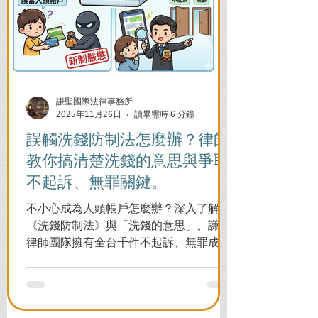
謙聖國際法律事務所
2025年11月26日
讀畢需時 6 分鐘
誤觸洗錢防制法怎麼辦？律師
教你搞清楚洗錢的意思與爭取
不起訴、無罪關鍵。
不小心成為人頭帳戶怎麼辦？深入了解
《洗錢防制法》與「洗錢的意思」。謙聖
律師團隊擁有全台千件不起訴、無罪成功
案例，教您面對警局約談與檢察官偵訊，
全力爭取不留案底的機會！