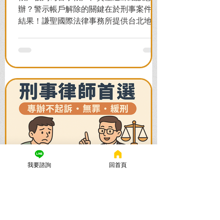
辦？警示帳戶解除的關鍵在於刑事案件的
結果！謙聖國際法律事務所提供台北地檢
署/法院實務解析，教你如何面對洗錢防制
法與詐欺指控，爭取不起訴或無罪，順利
解除警示與衍生管制帳戶，恢復正常生
活。
我要諮詢
回首頁
謙聖國際法律事務所
2025年11月12日
讀畢需時 5 分鐘
法律諮詢：刑事律師首選【謙