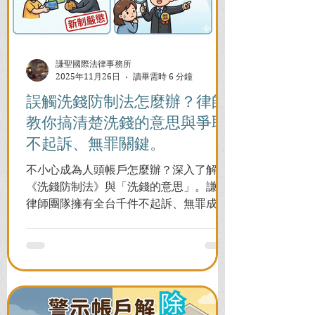
謙聖國際法律事務所
2025年11月26日
讀畢需時 6 分鐘
誤觸洗錢防制法怎麼辦？律師
教你搞清楚洗錢的意思與爭取
不起訴、無罪關鍵。
不小心成為人頭帳戶怎麼辦？深入了解
《洗錢防制法》與「洗錢的意思」。謙聖
律師團隊擁有全台千件不起訴、無罪成功
案例，教您面對警局約談與檢察官偵訊，
全力爭取不留案底的機會！