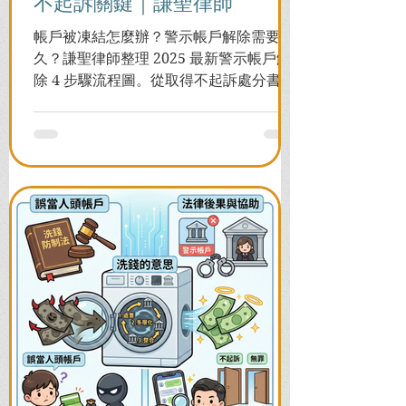
不起訴關鍵｜謙聖律師
帳戶被凍結怎麼辦？警示帳戶解除需要多
久？謙聖律師整理 2025 最新警示帳戶解
除 4 步驟流程圖。從取得不起訴處分書到
前往警局申請，一次看懂如何解除凍結，
並解答衍生管制帳戶能否使用等常見問
題，助您快速恢復信用與生活。