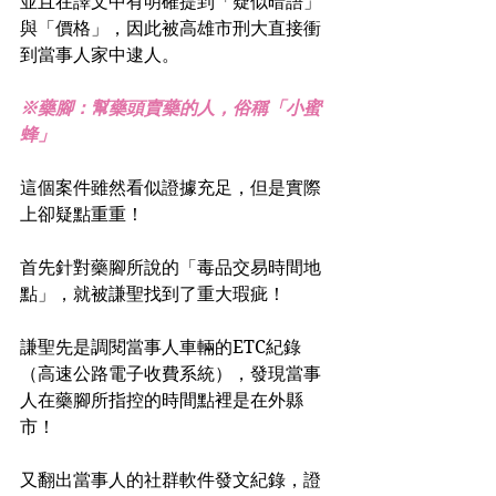
並且在譯文中有明確提到「疑似暗語」
與「價格」，因此被高雄市刑大直接衝
到當事人家中逮人。
※藥腳：幫藥頭賣藥的人，俗稱「小蜜
蜂」
這個案件雖然看似證據充足，但是實際
上卻疑點重重！
首先針對藥腳所說的「毒品交易時間地
點」，就被謙聖找到了重大瑕疵！
謙聖先是調閱當事人車輛的ETC紀錄
（高速公路電子收費系統），發現當事
人在藥腳所指控的時間點裡是在外縣
市！ 
又翻出當事人的社群軟件發文紀錄，證