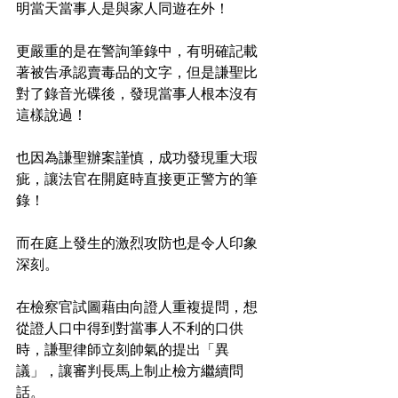
明當天當事人是與家人同遊在外！
更嚴重的是在警詢筆錄中，有明確記載
著被告承認賣毒品的文字，但是謙聖比
對了錄音光碟後，發現當事人根本沒有
這樣說過！
也因為謙聖辦案謹慎，成功發現重大瑕
疵，讓法官在開庭時直接更正警方的筆
錄！
而在庭上發生的激烈攻防也是令人印象
深刻。
在檢察官試圖藉由向證人重複提問，想
從證人口中得到對當事人不利的口供
時，謙聖律師立刻帥氣的提出「異
議」，讓審判長馬上制止檢方繼續問
話。