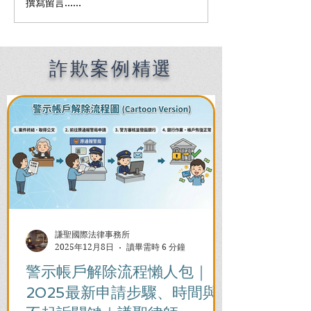
撰寫留言......
何時該找刑事律師完整指
刑事律師費用全
南：偵查到審判階段，4大
何找到適合的律
關鍵時機全解析
收費陷阱與委任
詐欺案例精選
謙聖國際法律事務所
2025年12月8日
讀畢需時 6 分鐘
警示帳戶解除流程懶人包｜
2025最新申請步驟、時間與