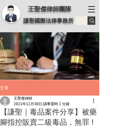
王聖傑律師團隊
謙聖國際法律事務所
文章
王聖傑律師
2021年12月30日
讀畢需時 2 分鐘
【謙聖｜毒品案件分享】被藥
腳指控販賣二級毒品，無罪 !