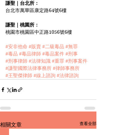
謙聖｜台北所：
台北市萬華區康定路64號6樓
謙聖｜桃園所：
桃園市桃園區中正路1056號6樓
#安非他命
#販賣
#二級毒品
#無罪
#毒品
#毒品律師
#毒品案件
#刑事
#刑事律師
#法律知識
#重罪
#刑事案件
#謙聖國際法律事務所
#律師事務所
#王聖傑律師
#線上諮詢
#法律諮詢
查看全部
相關文章