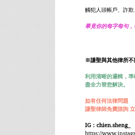
觸犯人頭帳戶、詐欺
畢竟你的每字每句，
※謙聖與其他律所不
利用清晰的邏輯，準
盡全力替您解決。
如有任何法律問題
謙聖律師免費諮詢 立
IG：chien.sheng_
https://www.insta