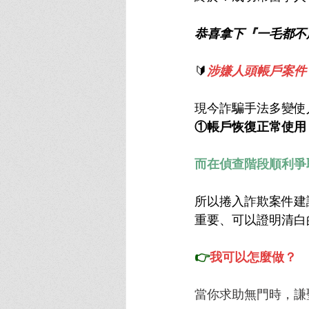
恭喜拿下『一毛都不
🔰
涉嫌人頭帳戶案件
現今詐騙手法多變使
①帳戶恢復正常使用
而在偵查階段順利爭
所以捲入詐欺案件建
重要、可以證明清白
👉
我可以怎麼做？
當你求助無門時，謙