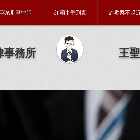
專業刑事律師
詐騙車手刑責
詐欺案不起
律事務所
王聖