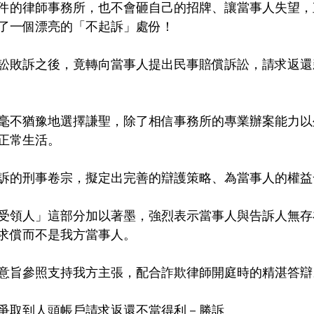
件的律師事務所，也不會砸自己的招牌、讓當事人失望，
了一個漂亮的「不起訴」處份！
訟敗訴之後，竟轉向當事人提出民事賠償訴訟，請求返還
毫不猶豫地選擇謙聖，除了相信事務所的專業辦案能力以
正常生活。
訴的刑事卷宗，擬定出完善的辯護策略、為當事人的權益
受領人」這部分加以著墨，強烈表示當事人與告訴人無存
求償而不是我方當事人。
意旨參照支持我方主張，配合詐欺律師開庭時的精湛答辯
爭取到人頭帳戶請求返還不當得利－勝訴