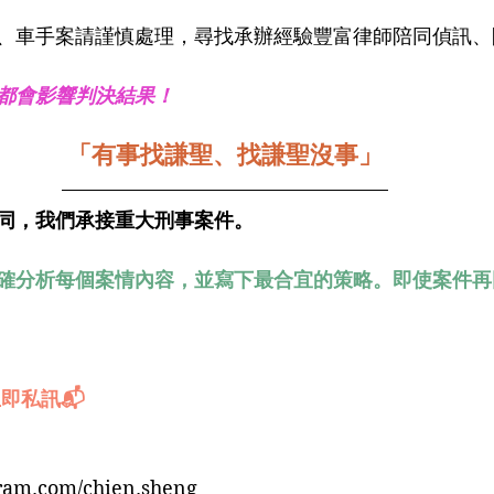
、車手案請謹慎處理，尋找承辦經驗豐富律師陪同偵訊、
都會影響判決結果！
「有事找謙聖、找謙聖沒事」
同，我們承接重大刑事案件。
確分析每個案情內容，並寫下最合宜的策略。即使案件再
即私訊📬
gram.com/chien.sheng_