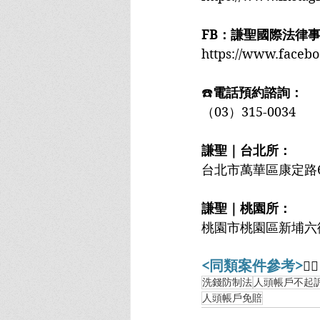
FB：謙聖國際法律
https://www.faceb
☎️
電話預約諮詢：
（03）315-0034
謙聖｜台北所：
台北市萬華區康定路6
謙聖｜桃園所：
桃園市桃園區新埔六街9
<同類案件參考>
👇🏻
洗錢防制法
人頭帳戶不起
人頭帳戶免賠