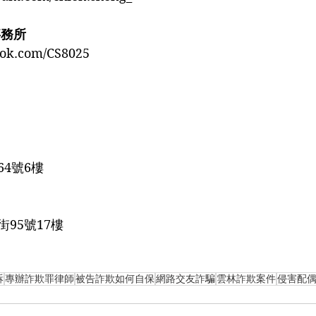
事務所
ook.com/CS8025
4號6樓
5號17樓️️
訴
專辦詐欺罪律師
被告詐欺如何自保
網路交友詐騙
雲林詐欺案件
侵害配