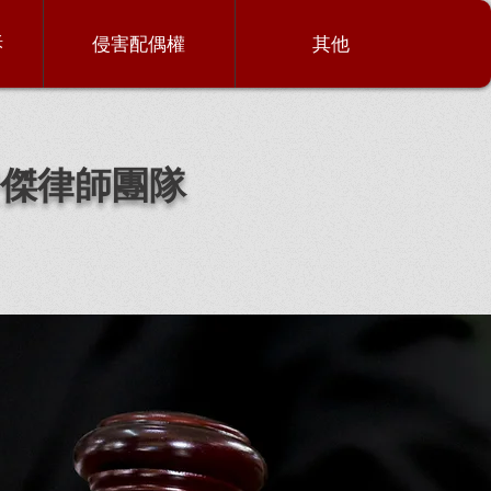
訴
侵害配偶權
其他
傑律師團隊