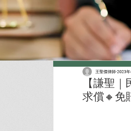
王聖傑律師
2023
【謙聖｜
求償🔸免賠