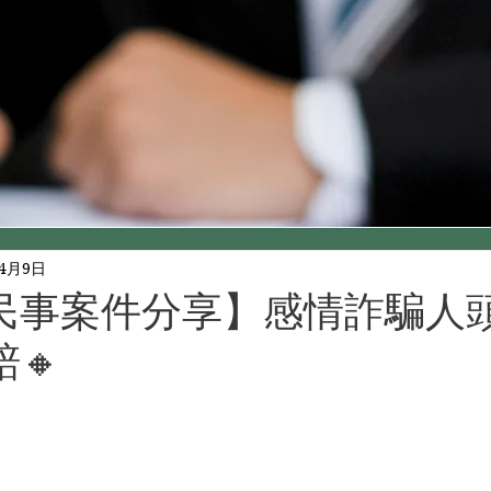
年4月9日
民事案件分享】️感情詐騙人
🔸️