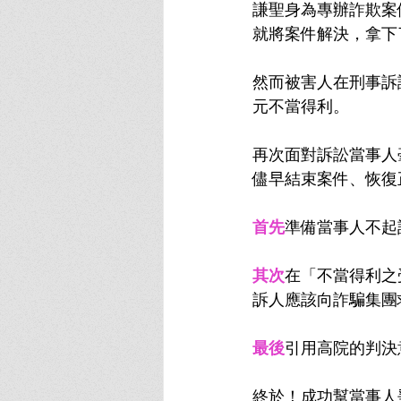
謙聖身為專辦詐欺案
就將案件解決，拿下
然而被害人在刑事訴
元不當得利。
再次面對訴訟當事人
儘早結束案件、恢復
首先
準備當事人不起
其次
在「不當得利之
訴人應該向詐騙集團
最後
引用高院的判決
終於！成功幫當事人