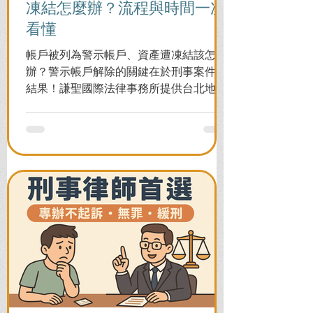
凍結怎麼辦？流程與時間一次
看懂
帳戶被列為警示帳戶、資產遭凍結該怎麼
辦？警示帳戶解除的關鍵在於刑事案件的
結果！謙聖國際法律事務所提供台北地檢
署/法院實務解析，教你如何面對洗錢防制
法與詐欺指控，爭取不起訴或無罪，順利
解除警示與衍生管制帳戶，恢復正常生
活。