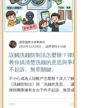
謙聖國際法律事務所
2025年11月26日
讀畢需時 6 分鐘
誤觸洗錢防制法怎麼辦？律師
教你搞清楚洗錢的意思與爭取
不起訴、無罪關鍵。
不小心成為人頭帳戶怎麼辦？深入了解
《洗錢防制法》與「洗錢的意思」。謙聖
律師團隊擁有全台千件不起訴、無罪成功
案例，教您面對警局約談與檢察官偵訊，
全力爭取不留案底的機會！