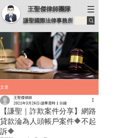
王聖傑律師團隊
謙聖國際法律事務所
文章
王聖傑律師
2021年3月26日
讀畢需時 1 分鐘
【謙聖｜詐欺案件分享】網路
貸款淪為人頭帳戶案件🔶不起
訴🔶