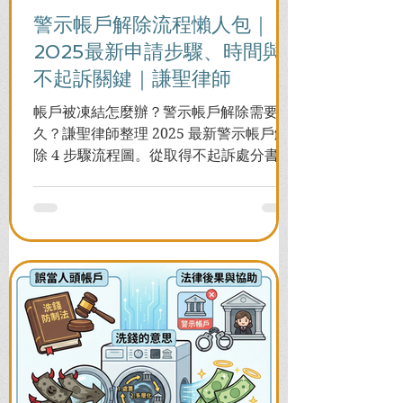
警示帳戶解除流程懶人包｜
2025最新申請步驟、時間與
不起訴關鍵｜謙聖律師
帳戶被凍結怎麼辦？警示帳戶解除需要多
久？謙聖律師整理 2025 最新警示帳戶解
除 4 步驟流程圖。從取得不起訴處分書到
前往警局申請，一次看懂如何解除凍結，
並解答衍生管制帳戶能否使用等常見問
題，助您快速恢復信用與生活。