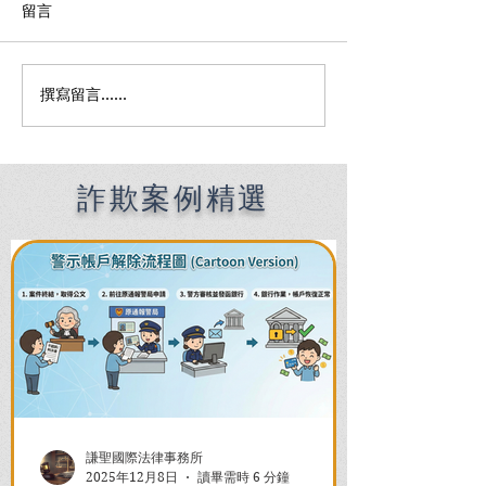
留言
撰寫留言......
Premier English
何時該找刑事律
Speaking Criminal
南：偵查到審判
Defense Lawyers for
關鍵時機全解析
Filipinos in Taiwan:
Chien Sheng
詐欺案例精選
International Law Firm
謙聖國際法律事務所
2025年12月8日
讀畢需時 6 分鐘