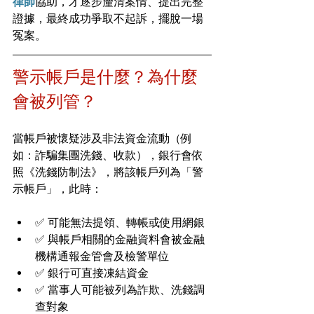
律師
協助，才逐步釐清案情、提出完整
證據，最終成功爭取不起訴，擺脫一場
冤案。
警示帳戶是什麼？為什麼
會被列管？
當帳戶被懷疑涉及非法資金流動（例
如：詐騙集團洗錢、收款），銀行會依
照《洗錢防制法》，將該帳戶列為「警
示帳戶」，此時：
✅ 可能無法提領、轉帳或使用網銀
✅ 與帳戶相關的金融資料會被金融
機構通報金管會及檢警單位
✅ 銀行可直接凍結資金
✅ 當事人可能被列為詐欺、洗錢調
查對象