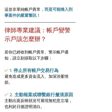
這並非單純帳戶異常，
而是可能捲入刑
事案件的嚴重警訊！
律師專業建議：帳戶變警
示戶該怎麼辦？
若你已經收到帳戶異常、警示帳戶通
知，請立刻採取以下步驟：
✅ 
1. 
停止所有帳戶交易行為
避免造成更多資金流入、加深涉案情
節。
✅ 
2. 
主動報案或聯繫銀行釐清原因
主動出面反映狀況可展現無犯意立場，
也利於日後證明清白。