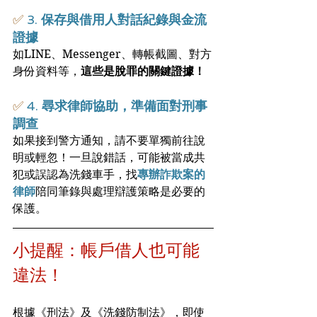
✅ 
3. 
保存與借用人對話紀錄與金流
證據
如LINE、Messenger、轉帳截圖、對方
身份資料等，
這些是脫罪的關鍵證據！
✅
 4. 
尋求律師協助，準備面對刑事
調查
如果接到警方通知，請不要單獨前往說
明或輕忽！一旦說錯話，可能被當成共
犯或誤認為洗錢車手，找
專辦詐欺案的
律師
陪同筆錄與處理辯護策略是必要的
保護。
小提醒：帳戶借人也可能
違法！
根據《刑法》及《洗錢防制法》，即使