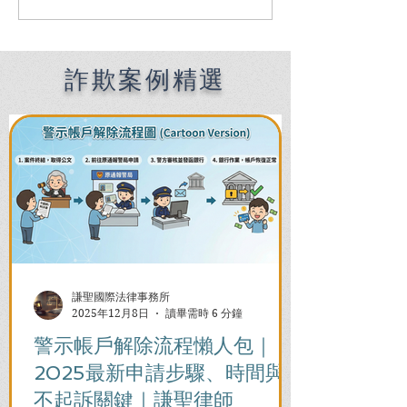
Speaking Criminal
南：偵查到審判
Defense Lawyers for
關鍵時機全解析
Filipinos in Taiwan:
Chien Sheng
詐欺案例精選
International Law Firm
謙聖國際法律事務所
2025年12月8日
讀畢需時 6 分鐘
警示帳戶解除流程懶人包｜
2025最新申請步驟、時間與
不起訴關鍵｜謙聖律師