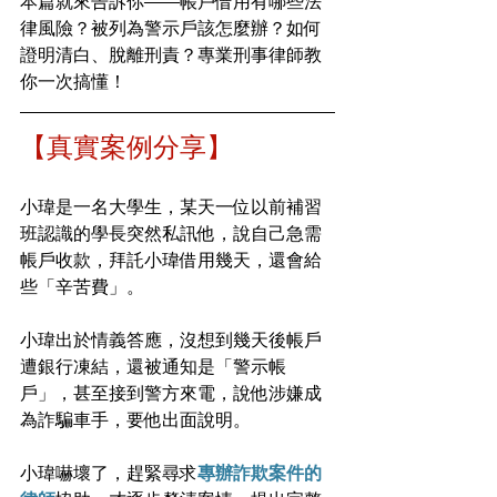
本篇就來告訴你——帳戶借用有哪些法
律風險？被列為警示戶該怎麼辦？如何
證明清白、脫離刑責？專業刑事律師教
你一次搞懂！
【真實案例分享】
小瑋是一名大學生，某天一位以前補習
班認識的學長突然私訊他，說自己急需
帳戶收款，拜託小瑋借用幾天，還會給
些「辛苦費」。
小瑋出於情義答應，沒想到幾天後帳戶
遭銀行凍結，還被通知是「警示帳
戶」，甚至接到警方來電，說他涉嫌成
為詐騙車手，要他出面說明。
小瑋嚇壞了，趕緊尋求
專辦詐欺案件的