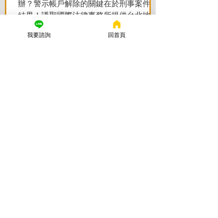
辦？警示帳戶解除的關鍵在於刑事案件的
結果！謙聖國際法律事務所提供台北地檢
署/法院實務解析，教你如何面對洗錢防制
我要諮詢
回首頁
法與詐欺指控，爭取不起訴或無罪，順利
解除警示與衍生管制帳戶，恢復正常生
活。
謙聖國際法律事務所
2025年11月12日
讀畢需時 5 分鐘
法律諮詢：刑事律師首選【謙