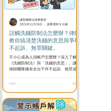
謙聖國際法律事務所
2025年11月26日
讀畢需時 6 分鐘
誤觸洗錢防制法怎麼辦？律師
教你搞清楚洗錢的意思與爭取
不起訴、無罪關鍵。
不小心成為人頭帳戶怎麼辦？深入了解
《洗錢防制法》與「洗錢的意思」。謙聖
律師團隊擁有全台千件不起訴、無罪成功
案例，教您面對警局約談與檢察官偵訊，
全力爭取不留案底的機會！