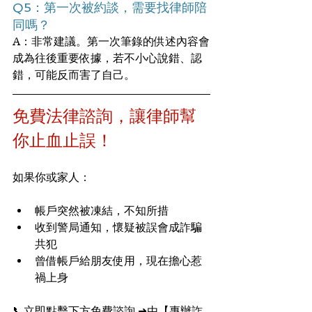
Q5：第一次被約談，需要找律師陪
同嗎？
A：非常建議。第一次筆錄的供述內容會
成為往後重要依據，若不小心說錯、認
錯，可能反而害了自己。
免費法律諮詢，讓律師幫
你止血止誤！
如果你或家人：
帳戶突然被凍結，不知所措
收到警局通知，懷疑被誤會成詐騙
共犯
曾借帳戶給朋友使用，現在擔心惹
禍上身
📞立即點擊下方免費諮詢 ➜由【專辦詐