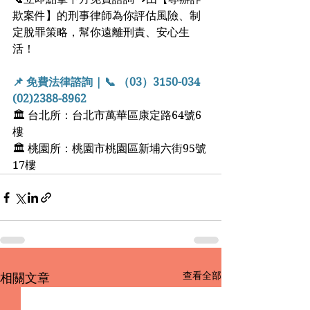
欺案件】的刑事律師為你評估風險、制
定脫罪策略，幫你遠離刑責、安心生
活！
📌 免費法律諮詢 | 📞 （03）3150-034  
(02)2388-8962
🏛 台北所：台北市萬華區康定路64號6
樓
🏛 桃園所：桃園市桃園區新埔六街95號
17樓
查看全部
相關文章